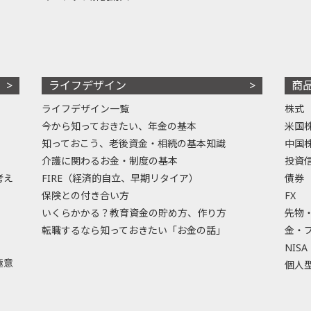
ライフデザイン
商
ライフデザイン一覧
株式
今から知っておきたい、年金の基本
米国
知っておこう、老後資金・相続の基本知識
中国
介護に関わるお金・制度の基本
投資
考え
FIRE（経済的自立、早期リタイア）
債券
保険との付き合い方
FX
いくらかかる？教育資金の貯め方、作り方
先物
転職するなら知っておきたい「お金の話」
金・
NISA
極意
個人型