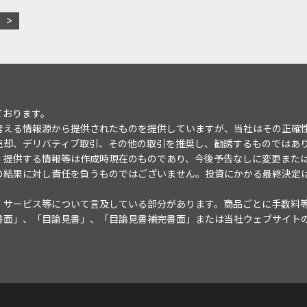
ております。
考える情報源から提供されたものを提供していますが、当社はその正確
売却、デリバティブ取引、その他の取引を推奨し、勧誘するものではあ
。提供する情報等は作成時現在のものであり、今後予告なしに変更また
の結果に対し責任を負うものではございません。投資にかかる最終決定
・サービス等について言及している部分があります。商品ごとに手数料
書面」、「目論見書」、「目論見書補完書面」または当社ウェブサイト