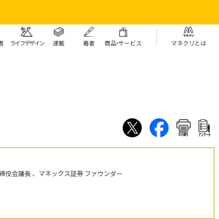
者
ライフデザイン
連載
著者
商
品・
サービス
マネクリとは
印刷
ｱﾝｹｰﾄ
締役会議長 、マネックス証券 ファウンダー