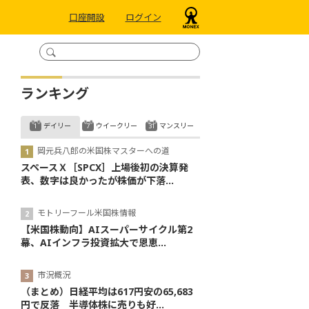
口座開設
ログイン
ランキング
デイリー
ウイークリー
マンスリー
岡元兵八郎の米国株マスターへの道
スペースＸ［SPCX］上場後初の決算発
表、数字は良かったが株価が下落...
モトリーフール米国株情報
【米国株動向】AIスーパーサイクル第2
幕、AIインフラ投資拡大で恩恵...
市況概況
（まとめ）日経平均は617円安の65,683
円で反落 半導体株に売りも好...