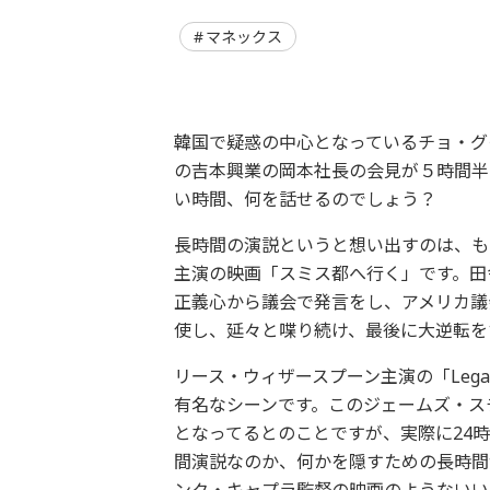
マネックス
韓国で疑惑の中心となっているチョ・グ
の吉本興業の岡本社長の会見が５時間半
い時間、
何を話せるのでしょう？
長時間の演説というと想い出すのは、も
主演の映画「
スミス都へ行く」です。田
正義心から議会で発言をし、
アメリカ議
使し、延々と喋り続け、最後に大逆転を
リース・ウィザースプーン主演の「Legal
有名なシーンです。このジェームズ・
ス
となってるとのことですが、
実際に24
間演説なのか、
何かを隠すための長時間