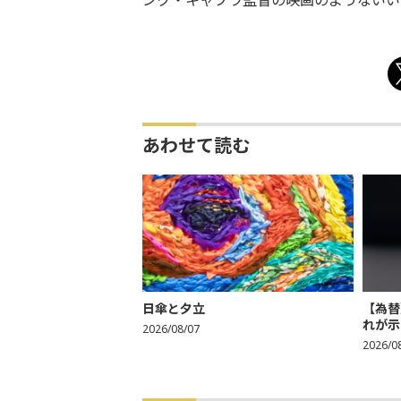
ンク・
キャプラ監督の映画のようないい
あわせて読む
日傘と夕立
【為替
れが示
2026/08/07
2026/0