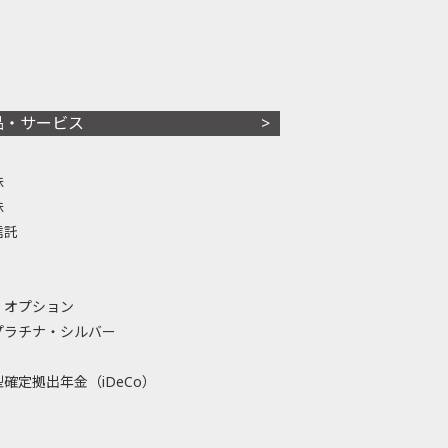
品・サービス
株
株
信託
・オプション
プラチナ・シルバー
確定拠出年金（iDeCo）