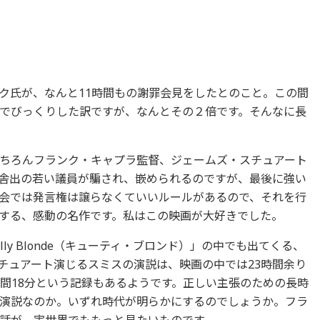
ク氏が、
なんと11時間もの謝罪会見をしたとのこと。
この間
でびっくりした訳で
すが、なんとその２倍です。そんなに長
ちろんフランク・
キャプラ監督、ジェームズ・スチュアート
舎出の若い議員が騙され、
嵌められるのですが、最後に強い
会では発言権は譲らなくていいルールがあるので、
それを行
する、
感動の名作です。私はこの映画が大好きでした。
ly Blonde（キューティ・ブロンド）」の中でも出てくる、
チュアート演じるスミスの演説は、
映画の中では23時間余り
時間18分という記録もあるようです。
正しい主張のための長時
演説なのか。
いずれ時代が明らかにするのでしょうか。フラ