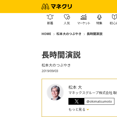
新着
人気
マーケット
特集
初心
HOME
松本大のつぶやき
長時間演説
長時間演説
松本大のつぶやき
2019/09/03
松本 大
マネックスグループ株式会社 取
@okimatsumoto
もっと見る