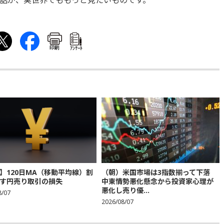
話が、
実世界でももっと見たいものです。
印刷
ｱﾝｹｰﾄ
】120日MA（移動平均線）割
（朝）米国市場は3指数揃って下落
す円売り取引の損失
中東情勢悪化懸念から投資家心理が
悪化し売り優...
8/07
2026/08/07