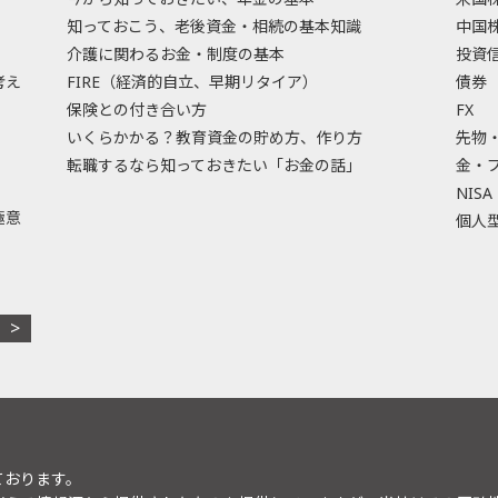
知っておこう、老後資金・相続の基本知識
中国
介護に関わるお金・制度の基本
投資
考え
FIRE（経済的自立、早期リタイア）
債券
保険との付き合い方
FX
いくらかかる？教育資金の貯め方、作り方
先物
転職するなら知っておきたい「お金の話」
金・
NISA
極意
個人型
ております。