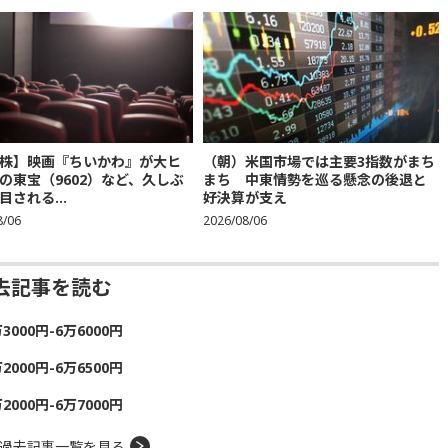
株】映画『ちいかわ』が大ヒ
（朝）米国市場では主要3指数がまち
の東宝（9602）など、久しぶ
まち 中東情勢を巡る懸念の後退と
目される...
好決算が支え
8/06
2026/08/06
去記事を読む
00円-6万6000円
00円-6万6500円
00円-6万7000円
過去記事一覧を見る