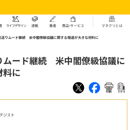
者
ライフデザイン
連載
著者
商
品・
サービス
マネクリとは
見送りムード継続 米中閣僚級協議に関する報道が大きな材料に
りムード継続 米中閣僚級協議に
材料に
印刷
ｱﾝｹｰﾄ
テジスト