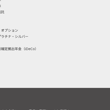
株
信託
・オプション
プラチナ・シルバー
確定拠出年金（iDeCo）