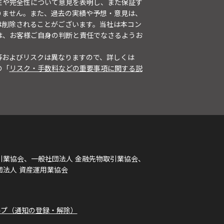
性や完全性について意見を表明し、また保証す
りません。また、過去の実績や予想・意見は、
は削除されることがございます。当社は本コン
は、お客様ご自身の判断と責任でなさるようお
等およびリスクは異なりますので、詳しくは
の「
リスク・手数料などの重要事項に関する説
引業協会、一般社団法人 金融先物取引業協会、
団法人 資産運用業協会
ルプ（通知の登録・解除）