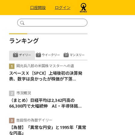
口座開設
ログイン
ランキング
デイリー
ウイークリー
マンスリー
岡元兵八郎の米国株マスターへの道
スペースＸ［SPCX］上場後初の決算発
表、数字は良かったが株価が下落...
市況概況
（まとめ）日経平均は2,342円高の
66,300円で大幅続伸 AI・半導体銘...
吉田恒の為替デイリー
【為替】「異常な円安」と1995年「異常
な円高」