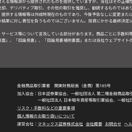
考える情報源から提供されたものを提供していますが、当社はその正確
売却、デリバティブ取引、その他の取引を推奨し、勧誘するものではあ
。提供する情報等は作成時現在のものであり、今後予告なしに変更また
の結果に対し責任を負うものではございません。投資にかかる最終決定
・サービス等について言及している部分があります。商品ごとに手数料
書面」、「目論見書」、「目論見書補完書面」または当社ウェブサイト
金融商品取引業者 関東財務局長（金商）第165号
日本証券業協会、一般社団法人 第二種金融商品取
一般社団法人 日本暗号資産等取引業協会、一般社
リスク・手数料などの重要事項
個人情報のお取り扱いについて
マネックス証券株式会社
会社概要
お問合せ
ヘ