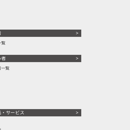
者
一覧
心者
者一覧
品・サービス
株