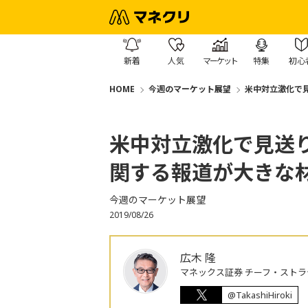
新着
人気
マーケット
特集
初心
HOME
今週のマーケット展望
米中対立激化で
米中対立激化で見送
関する報道が大きな
今週のマーケット展望
2019/08/26
広木 隆
マネックス証券 チーフ・ストラ
@TakashiHiroki