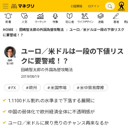
口座開設
ログイン
新着
人気
マーケット
特集
初心者
ライフデザイン
連載
著者
商
HOME
田嶋智太郎の外国為替攻略法
ユーロ／米ドルは一段の下値リスク
に要警戒！？
ユーロ／米ドルは一段の下値リス
クに要警戒！？
田嶋
智太郎
田嶋智太郎の外国為替攻略法
2019/08/19
FX
欧州
米国市場
米中貿易摩擦
1.1100ドル割れの水準まで下落する展開に
中国の弱体化で欧州経済全体に不透明感が
ユーロ／米ドルに戻り売りのチャンス再来なるか