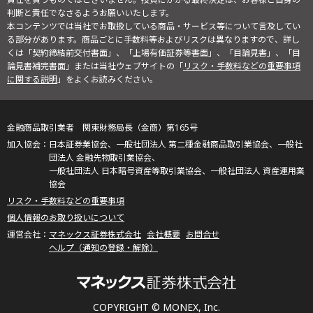
判断と責任でなさるようお願いいたします。
本コンテンツでは当社でお取扱している商品・サービス等について言及してい
る部分があります。商品ごとに手数料等およびリスクは異なりますので、詳し
くは「契約締結前交付書面」、「上場有価証券等書面」、「目論見書」、「目
論見書補完書面」または当社ウェブサイトの「
リスク・手数料などの重要事項
に関する説明
」をよくお読みください。
金融商品取引業者 関東財務局長（金商）第165号
日本証券業協会、一般社団法人 第二種金融商品取引業協会、一般社
団法人 金融先物取引業協会、
一般社団法人 日本暗号資産等取引業協会、一般社団法人 資産運用業
協会
リスク・手数料などの重要事項
個人情報のお取り扱いについて
マネックス証券株式会社
会社概要
お問合せ
ヘルプ（通知の登録・解除）
COPYRIGHT © MONEX, Inc.