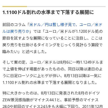
1.1100ドル割れの水準まで下落する展開に
前回のコラム「
米ドル／円は暫し様子見で、ユーロ／米ド
ルは戻り売りか
」では「ユーロ／米ドルが1.1200ドル処の
節目を試すような展開になっていることに注目し、ここは
戻り売りを仕掛けるタイミングをじっくり見計らう算段で
臨みたい」と述べました。
そして案の定、ユーロ／米ドルは8月6に一時1.1249ドルま
で上値を伸ばす場面があったものの、同日以降は連日のよ
うに日足ローソクに上ヒゲが伴い、8月13日以降は一気に
1.1100ドル割れの水準まで下落する展開となりました。
特に大きかったのは、8月13日に発表された8月のドイツ
ZEW景況感指数がマイナス44.1と、事前予想のマイナス
28.0や前回のマイナス24.5をも大幅に下回り、2011年12月