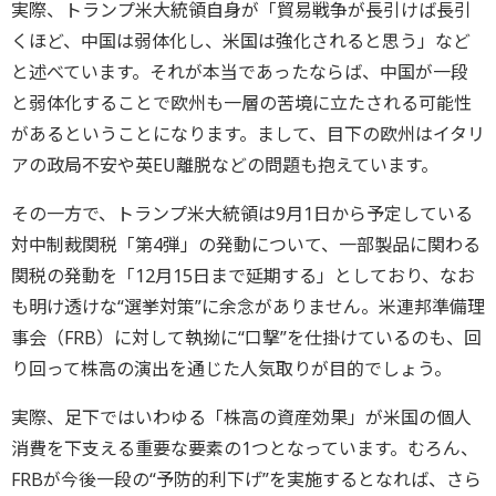
実際、トランプ米大統領自身が「貿易戦争が長引けば長引
くほど、中国は弱体化し、米国は強化されると思う」など
と述べています。それが本当であったならば、中国が一段
と弱体化することで欧州も一層の苦境に立たされる可能性
があるということになります。まして、目下の欧州はイタリ
アの政局不安や英EU離脱などの問題も抱えています。
その一方で、トランプ米大統領は9月1日から予定している
対中制裁関税「第4弾」の発動について、一部製品に関わる
関税の発動を「12月15日まで延期する」としており、なお
も明け透けな“選挙対策”に余念がありません。米連邦準備理
事会（FRB）に対して執拗に“口撃”を仕掛けているのも、回
り回って株高の演出を通じた人気取りが目的でしょう。
実際、足下ではいわゆる「株高の資産効果」が米国の個人
消費を下支える重要な要素の1つとなっています。むろん、
FRBが今後一段の“予防的利下げ”を実施するとなれば、さら