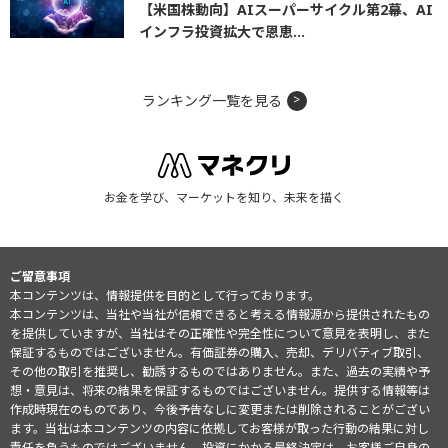
【米国株動向】AIスーパーサイクル第2幕、AI
インフラ投資拡大で恩恵...
ランキング一覧を見る
お金を学び、マーケットを知り、未来を描く
ご留意事項
本コンテンツは、情報提供を目的として行っております。
本コンテンツは、当社や当社が信頼できると考える情報源から提供されたもの
を提供していますが、当社はその正確性や完全性について意見を表明し、また
保証するものではございません。有価証券の購入、売却、デリバティブ取引、
その他の取引を推奨し、勧誘するものではありません。また、過去の実績や予
想・意見は、将来の結果を保証するものではございません。提供する情報等は
作成時現在のものであり、今後予告なしに変更または削除されることがござい
ます。当社は本コンテンツの内容に依拠してお客様が取った行動の結果に対し
責任を負うものではございません。投資にかかる最終決定は、お客様ご自身の