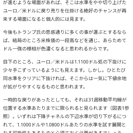
が進むような場面があれば、そこは水準をやや切り上げた
ユーロ／米ドルに戻り売りを仕掛ける絶好のチャンスが再
来する場面になると個人的には見ます。
今後もトランプ氏の思惑通りに多くの事が運ぶとするなら
ば、結局のところ米株価の一段高などを通じ、あらためて
ドル一強の様相が色濃くなると思われるからです。
目下のところ、ユーロ／米ドルは1.1100ドル処の下抜けに
少々手こずっているようにも見えます。しかし。ひとたび
同水準をクリアに下抜ければ、そこからは一気に下値余地
が拡がりやすくなるものと思われます。
一時的な戻りがあったとしても、それは31週移動平均線が
位置する水準あたりまでに限られると見られます（図表1参
照）。いずれは下降チャネルの下辺水準が切り下がるにつ
れて、1.1000ドルや1.0800ドルあたりの水準を試す展開と
なる可能性もあるものと心得ておく必要があるでしょう。