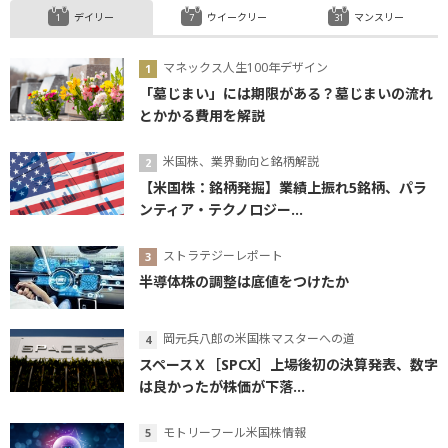
デイリー
ウイークリー
マンスリー
マネックス人生100年デザイン
「墓じまい」には期限がある？墓じまいの流れ
とかかる費用を解説
米国株、業界動向と銘柄解説
【米国株：銘柄発掘】業績上振れ5銘柄、パラ
ンティア・テクノロジー...
ストラテジーレポート
半導体株の調整は底値をつけたか
岡元兵八郎の米国株マスターへの道
スペースＸ［SPCX］上場後初の決算発表、数字
は良かったが株価が下落...
モトリーフール米国株情報