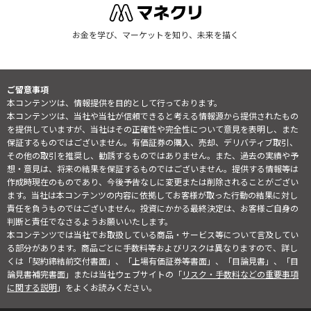
お金を学び、マーケットを知り、未来を描く
ご留意事項
本コンテンツは、情報提供を目的として行っております。
本コンテンツは、当社や当社が信頼できると考える情報源から提供されたもの
を提供していますが、当社はその正確性や完全性について意見を表明し、また
保証するものではございません。有価証券の購入、売却、デリバティブ取引、
その他の取引を推奨し、勧誘するものではありません。また、過去の実績や予
想・意見は、将来の結果を保証するものではございません。提供する情報等は
作成時現在のものであり、今後予告なしに変更または削除されることがござい
ます。当社は本コンテンツの内容に依拠してお客様が取った行動の結果に対し
責任を負うものではございません。投資にかかる最終決定は、お客様ご自身の
判断と責任でなさるようお願いいたします。
本コンテンツでは当社でお取扱している商品・サービス等について言及してい
る部分があります。商品ごとに手数料等およびリスクは異なりますので、詳し
くは「契約締結前交付書面」、「上場有価証券等書面」、「目論見書」、「目
論見書補完書面」または当社ウェブサイトの「
リスク・手数料などの重要事項
に関する説明
」をよくお読みください。