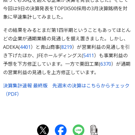
限っても30社を超える企業が決算を発表しました。そこで
今回は9日の決算発表をTOPIX500採用の3月決算銘柄を対
象に早速集計してみました。
その結果をみるとまだ第1四半期ということもあってほとん
どの企業が通期業績の見通しを据え置きました。しかし、
ADEKA(
4401
）と青山商事(
8219
）が営業利益の見通しを引
き下げたほか、JFEホールディングス(
5411
）も事業利益の
予想を下方修正しています。一方で栗田工業(
6370
）が通期
の営業利益の見通しを上方修正しています。
決算集計速報 最終版 先週末の決算はこちらからチェック
（PDF）
ｱﾝｹｰﾄ