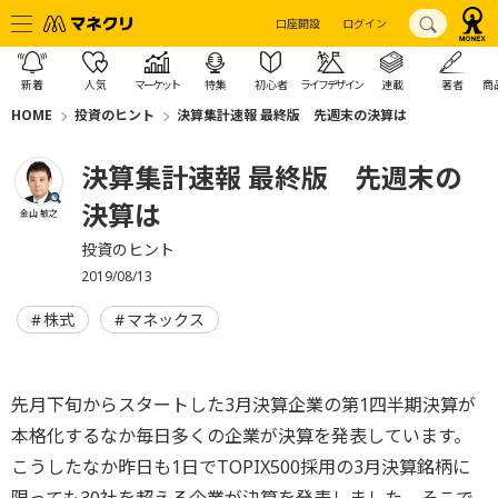
口座開設
ログイン
新着
人気
マーケット
特集
初心者
ライフデザイン
連載
著者
商
HOME
投資のヒント
決算集計速報 最終版 先週末の決算は
決算集計速報 最終版 先週末の
決算は
金山 敏之
投資のヒント
2019/08/13
株式
マネックス
先月下旬からスタートした3月決算企業の第1四半期決算が
本格化するなか毎日多くの企業が決算を発表しています。
こうしたなか昨日も1日でTOPIX500採用の3月決算銘柄に