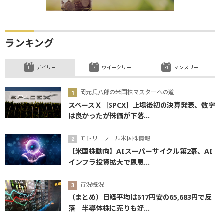
ランキング
デイリー
ウイークリー
マンスリー
岡元兵八郎の米国株マスターへの道
スペースＸ［SPCX］上場後初の決算発表、数字
は良かったが株価が下落...
モトリーフール米国株情報
【米国株動向】AIスーパーサイクル第2幕、AI
インフラ投資拡大で恩恵...
市況概況
（まとめ）日経平均は617円安の65,683円で反
落 半導体株に売りも好...