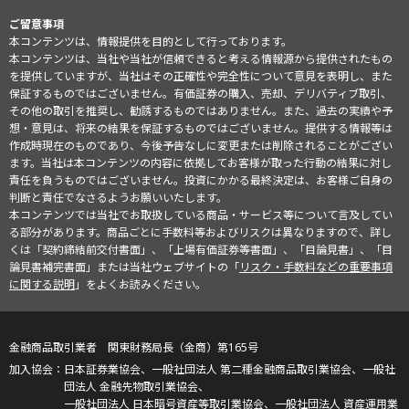
ご留意事項
本コンテンツは、情報提供を目的として行っております。
本コンテンツは、当社や当社が信頼できると考える情報源から提供されたもの
を提供していますが、当社はその正確性や完全性について意見を表明し、また
保証するものではございません。有価証券の購入、売却、デリバティブ取引、
その他の取引を推奨し、勧誘するものではありません。また、過去の実績や予
想・意見は、将来の結果を保証するものではございません。提供する情報等は
作成時現在のものであり、今後予告なしに変更または削除されることがござい
ます。当社は本コンテンツの内容に依拠してお客様が取った行動の結果に対し
責任を負うものではございません。投資にかかる最終決定は、お客様ご自身の
判断と責任でなさるようお願いいたします。
本コンテンツでは当社でお取扱している商品・サービス等について言及してい
る部分があります。商品ごとに手数料等およびリスクは異なりますので、詳し
くは「契約締結前交付書面」、「上場有価証券等書面」、「目論見書」、「目
論見書補完書面」または当社ウェブサイトの「
リスク・手数料などの重要事項
に関する説明
」をよくお読みください。
金融商品取引業者 関東財務局長（金商）第165号
日本証券業協会、一般社団法人 第二種金融商品取引業協会、一般社
団法人 金融先物取引業協会、
一般社団法人 日本暗号資産等取引業協会、一般社団法人 資産運用業