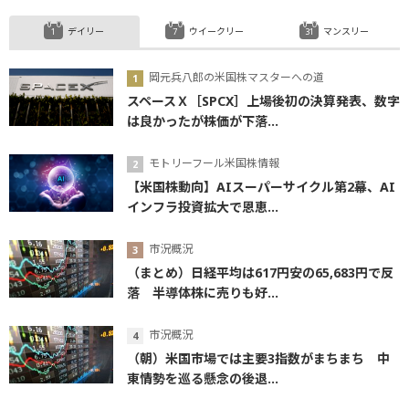
デイリー
ウイークリー
マンスリー
岡元兵八郎の米国株マスターへの道
スペースＸ［SPCX］上場後初の決算発表、数字
は良かったが株価が下落...
モトリーフール米国株情報
【米国株動向】AIスーパーサイクル第2幕、AI
インフラ投資拡大で恩恵...
市況概況
（まとめ）日経平均は617円安の65,683円で反
落 半導体株に売りも好...
市況概況
（朝）米国市場では主要3指数がまちまち 中
東情勢を巡る懸念の後退...