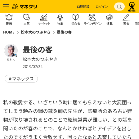
口座開設
ログイン
新着
人気
マーケット
特集
初心者
ライフデザイン
連載
著者
商
HOME
松本大のつぶやき
最後の客
最後の客
松本大のつぶやき
松本 大
2019/07/24
マネックス
私の敬愛する、いざという時に居てもらえないと大変困っ
てしまう頼みの綱の鍼灸師の先生が、診療所のある古い建
物が取り壊されるとのことで継続営業が難しい、との話を
聞いたのが春のことで、なんとかせねばとアイデアを出し
たのですがうまく合致せず、困ったなぁと思案していたら