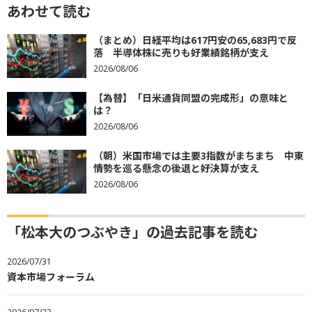
あわせて読む
（まとめ）日経平均は617円安の65,683円で反
落 半導体株に売りも好業績銘柄が支え
2026/08/06
【為替】「日米通貨同盟の完成形」の意味と
は？
2026/08/06
（朝）米国市場では主要3指数がまちまち 中東
情勢を巡る懸念の後退と好決算が支え
2026/08/06
「松本大のつぶやき」の過去記事を読む
2026/07/31
資本市場フォーラム