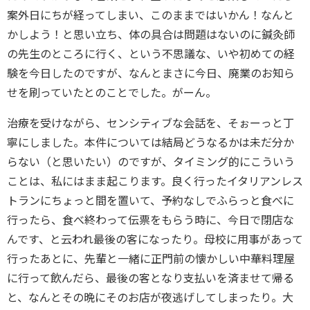
案外日にちが経ってしまい、このままではいかん！なんと
かしよう！と思い立ち、体の具合は問題はないのに鍼灸師
の先生のところに行く、という不思議な、いや初めての経
験を今日したのですが、なんとまさに今日、廃業のお知ら
せを刷っていたとのことでした。がーん。
治療を受けながら、センシティブな会話を、そぉーっと丁
寧にしました。本件については結局どうなるかは未だ分か
らない（と思いたい）のですが、タイミング的にこういう
ことは、私にはまま起こります。良く行ったイタリアンレス
トランにちょっと間を置いて、予約なしでふらっと食べに
行ったら、食べ終わって伝票をもらう時に、今日で閉店な
んです、と云われ最後の客になったり。母校に用事があって
行ったあとに、先輩と一緒に正門前の懐かしい中華料理屋
に行って飲んだら、最後の客となり支払いを済ませて帰る
と、なんとその晩にそのお店が夜逃げしてしまったり。大