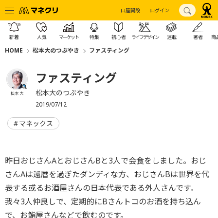
口座開設
ログイン
新着
人気
マーケット
特集
初心者
ライフデザイン
連載
著者
商
HOME
松本大のつぶやき
ファスティング
ファスティング
松本大のつぶやき
松本 大
2019/07/12
マネックス
昨日おじさんAとおじさんBと3人で会食をしました。おじ
さんAは還暦を過ぎたダンディな方、おじさんBは世界を代
表する或るお酒屋さんの日本代表である外人さんです。
我々3人仲良しで、定期的にBさんトコのお酒を持ち込ん
で、お鮨屋さんなどで飲むのです。