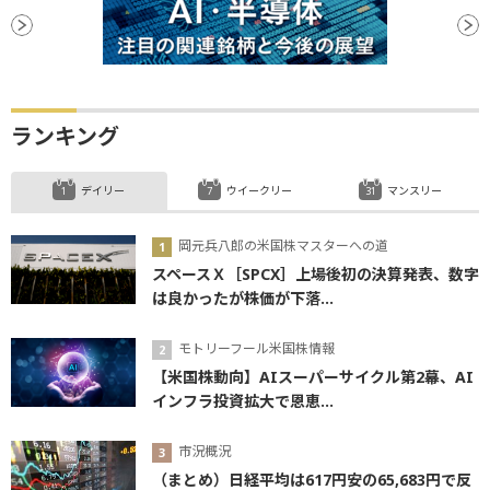
ランキング
デイリー
ウイークリー
マンスリー
岡元兵八郎の米国株マスターへの道
スペースＸ［SPCX］上場後初の決算発表、数字
は良かったが株価が下落...
モトリーフール米国株情報
【米国株動向】AIスーパーサイクル第2幕、AI
インフラ投資拡大で恩恵...
市況概況
（まとめ）日経平均は617円安の65,683円で反