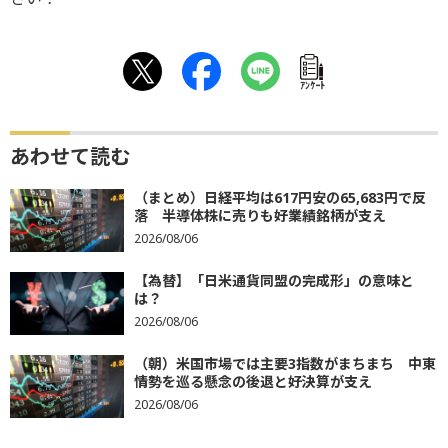
ｱﾝｹｰﾄ
あわせて読む
（まとめ）日経平均は617円安の65,683円で反
落 半導体株に売りも好業績銘柄が支え
2026/08/06
【為替】「日米通貨同盟の完成形」の意味と
は？
2026/08/06
（朝）米国市場では主要3指数がまちまち 中東
情勢を巡る懸念の後退と好決算が支え
2026/08/06