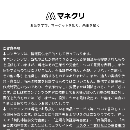
お金を学び、マーケットを知り、未来を描く
ご留意事項
本コンテンツは、情報提供を目的として行っております。
本コンテンツは、当社や当社が信頼できると考える情報源から提供されたもの
を提供していますが、当社はその正確性や完全性について意見を表明し、また
保証するものではございません。有価証券の購入、売却、デリバティブ取引、
その他の取引を推奨し、勧誘するものではありません。また、過去の実績や予
想・意見は、将来の結果を保証するものではございません。提供する情報等は
作成時現在のものであり、今後予告なしに変更または削除されることがござい
ます。当社は本コンテンツの内容に依拠してお客様が取った行動の結果に対し
責任を負うものではございません。投資にかかる最終決定は、お客様ご自身の
判断と責任でなさるようお願いいたします。
本コンテンツでは当社でお取扱している商品・サービス等について言及してい
る部分があります。商品ごとに手数料等およびリスクは異なりますので、詳し
くは「契約締結前交付書面」、「上場有価証券等書面」、「目論見書」、「目
論見書補完書面」または当社ウェブサイトの「
リスク・手数料などの重要事項