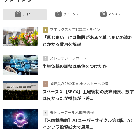
デイリー
ウイークリー
マンスリー
マネックス人生100年デザイン
「墓じまい」には期限がある？墓じまいの流れ
とかかる費用を解説
ストラテジーレポート
半導体株の調整は底値をつけたか
岡元兵八郎の米国株マスターへの道
スペースＸ［SPCX］上場後初の決算発表、数字
は良かったが株価が下落...
モトリーフール米国株情報
【米国株動向】AIスーパーサイクル第2幕、AI
インフラ投資拡大で恩恵...