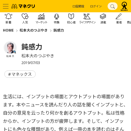
口座開設
ログイン
新着
人気
マーケット
特集
初心者
ライフデザイン
連載
著者
商
HOME
松本大のつぶやき
鈍感力
鈍感力
松本大のつぶやき
松本 大
2019/07/03
マネックス
生活には、インプットの場面とアウトプットの場面があり
ます。本やニュースを読んだり人の話を聞くインプットと、
自分の意見を云ったり何かを創るアウトプット。私は性格
からか、インプットの方が疲弊します。そして、インプッ
トにも色々な種類があり、例えば一冊の本を読むのはそん