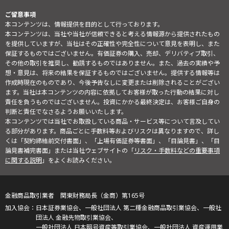
ご留意事項
本コンテンツは、情報提供を目的として行っております。
本コンテンツは、当社や当社が信頼できると考える情報源から提供されたもの
を提供していますが、当社はその正確性や完全性について意見を表明し、また
保証するものではございません。有価証券の購入、売却、デリバティブ取引、
その他の取引を推奨し、勧誘するものではありません。また、過去の実績や予
想・意見は、将来の結果を保証するものではございません。提供する情報等は
作成時現在のものであり、今後予告なしに変更または削除されることがござい
ます。当社は本コンテンツの内容に依拠してお客様が取った行動の結果に対し
責任を負うものではございません。投資にかかる最終決定は、お客様ご自身の
判断と責任でなさるようお願いいたします。
本コンテンツでは当社でお取扱している商品・サービス等について言及してい
る部分があります。商品ごとに手数料等およびリスクは異なりますので、詳し
くは「契約締結前交付書面」、「上場有価証券等書面」、「目論見書」、「目
論見書補完書面」または当社ウェブサイトの「
リスク・手数料などの重要事項
に関する説明
」をよくお読みください。
金融商品取引業者 関東財務局長（金商）第165号
日本証券業協会、一般社団法人 第二種金融商品取引業協会、一般社
団法人 金融先物取引業協会、
一般社団法人 日本暗号資産等取引業協会、一般社団法人 資産運用業