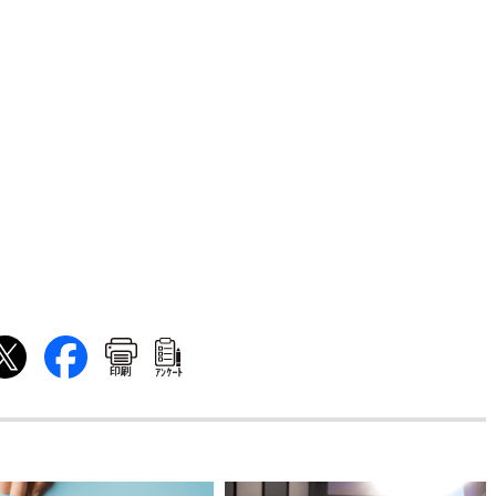
印刷
ｱﾝｹｰﾄ