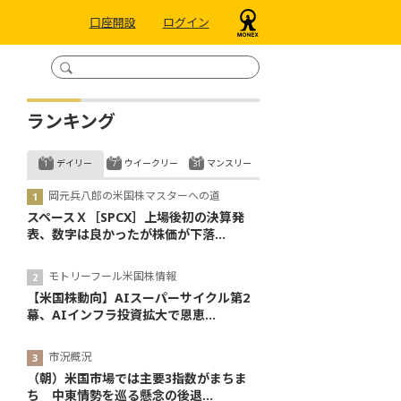
口座開設
ログイン
ランキング
デイリー
ウイークリー
マンスリー
岡元兵八郎の米国株マスターへの道
スペースＸ［SPCX］上場後初の決算発
表、数字は良かったが株価が下落...
モトリーフール米国株情報
【米国株動向】AIスーパーサイクル第2
幕、AIインフラ投資拡大で恩恵...
市況概況
（朝）米国市場では主要3指数がまちま
ち 中東情勢を巡る懸念の後退...