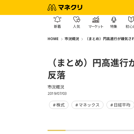
新着
人気
マーケット
特集
初心
HOME
市況概況
（まとめ）円高進行が嫌気され
（まとめ）円高進行が
反落
市況概況
2019/07/03
株式
マネックス
日経平均