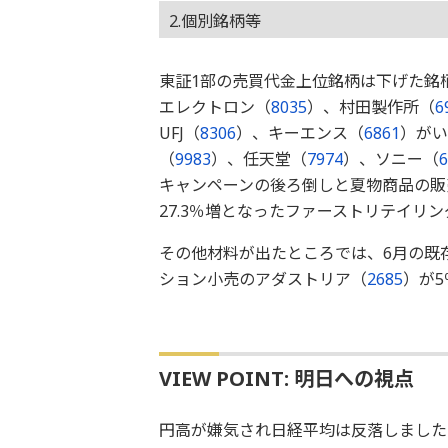
2.個別銘柄等
東証1部の売買代金上位銘柄は下げた銘
エレクトロン（
8035
）、村田製作所（
6
UFJ（
8306
）、キーエンス（
6861
）がい
（
9983
）、任天堂（
7974
）、ソニー（
6
キャンペーンの後ろ倒しと夏物商品の販
27.3％増となったファーストリテイリ
その他材料が出たところでは、6月の既存
ション小売のアダストリア（
2685
）が
VIEW POINT: 明日への視点
円高が嫌気され日経平均は反落しました。