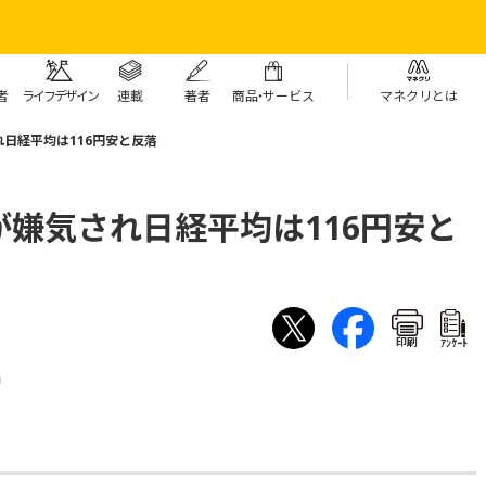
者
ライフデザイン
連載
著者
商
品・
サービス
マネクリとは
日経平均は116円安と反落
嫌気され日経平均は116円安と
印刷
ｱﾝｹｰﾄ