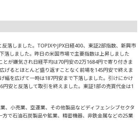
と反落しました。TOPIXやJPX日経400、東証2部指数、新興市
下落しました。昨日の米国市場で主要指数は上昇しました
ことが嫌気され日経平均は70円安の2万1684円で寄り付きま
広げるとほとんど盛り返すことなく前場を145円安で終えま
げ幅を広げて一時は187円安まで下落しました。引けにかけ
16円安と反落して取引を終えました。東証1部の売買代金は1
ス業、小売業、空運業、その他製品などディフェンシブセクタ
一方で石油石炭製品や鉱業、精密機器、非鉄金属などの25業