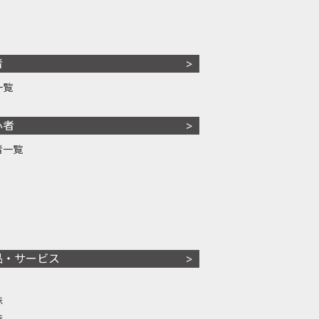
者
一覧
心者
者一覧
品・サービス
株
株