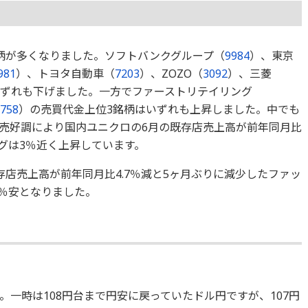
柄が多くなりました。ソフトバンクグループ（
9984
）、東京
981
）、トヨタ自動車（
7203
）、ZOZO（
3092
）、三菱
ずれも下げました。一方でファーストリテイリング
758
）の売買代金上位3銘柄はいずれも上昇しました。中でも
売好調により国内ユニクロの6月の既存店売上高が前年同月比
ングは3％近く上昇しています。
店売上高が前年同月比4.7％減と5ヶ月ぶりに減少したファッ
5％安となりました。
一時は108円台まで円安に戻っていたドル円ですが、107円