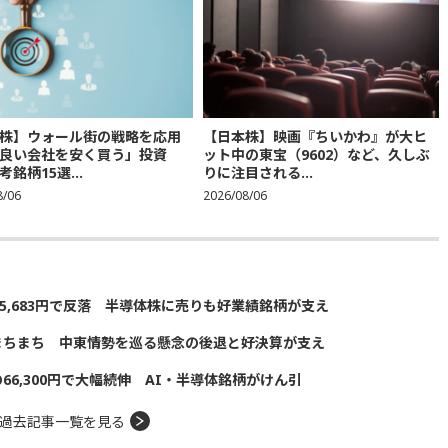
株】ウォール街の戦略を応用
【日本株】映画『ちいかわ』が大ヒ
良い会社を安く買う」投資
ット中の東宝（9602）など、久しぶ
銘柄15選...
りに注目される...
8/06
2026/08/06
5,683円で反落 半導体株に売りも好業績銘柄が支え
まちまち 中東情勢を巡る懸念の後退と好決算が支え
の66,300円で大幅続伸 AI・半導体銘柄がけん引
過去記事一覧を見る