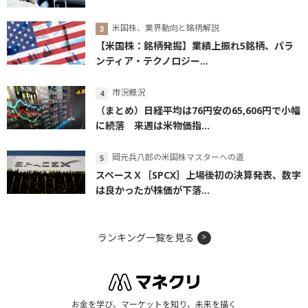
米国株、業界動向と銘柄解説
【米国株：銘柄発掘】業績上振れ5銘柄、パラ
ンティア・テクノロジー...
市況概況
（まとめ）日経平均は76円安の65,606円で小幅
に続落 来週は米物価指...
岡元兵八郎の米国株マスターへの道
スペースＸ［SPCX］上場後初の決算発表、数字
は良かったが株価が下落...
ランキング一覧を見る
お金を学び、マーケットを知り、未来を描く