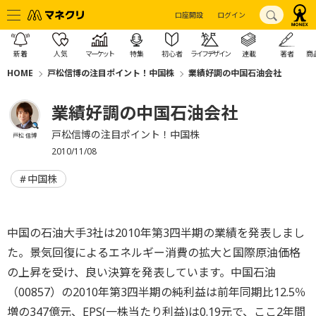
口座開設
ログイン
新着
人気
マーケット
特集
初心者
ライフデザイン
連載
著者
商
HOME
戸松信博の注目ポイント！中国株
業績好調の中国石油会社
業績好調の中国石油会社
戸松信博の注目ポイント！中国株
戸松 信博
2010/11/08
中国株
中国の石油大手3社は2010年第3四半期の業績を発表しまし
た。景気回復によるエネルギー消費の拡大と国際原油価格
の上昇を受け、良い決算を発表しています。中国石油
（00857）の2010年第3四半期の純利益は前年同期比12.5％
増の347億元、EPS(一株当たり利益)は0.19元で、ここ2年間