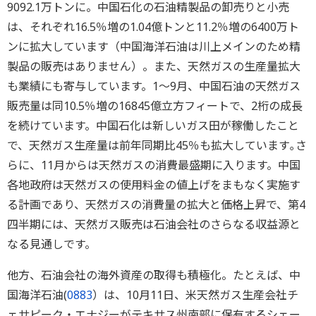
9092.1万トンに。中国石化の石油精製品の卸売りと小売
は、それぞれ16.5％増の1.04億トンと11.2％増の6400万ト
ンに拡大しています（中国海洋石油は川上メインのため精
製品の販売はありません）。また、天然ガスの生産量拡大
も業績にも寄与しています。1～9月、中国石油の天然ガス
販売量は同10.5％増の16845億立方フィートで、2桁の成長
を続けています。中国石化は新しいガス田が稼働したこと
で、天然ガス生産量は前年同期比45％も拡大しています｡さ
らに、11月からは天然ガスの消費最盛期に入ります。中国
各地政府は天然ガスの使用料金の値上げをまもなく実施す
る計画であり、天然ガスの消費量の拡大と価格上昇で、第4
四半期には、天然ガス販売は石油会社のさらなる収益源と
なる見通しです。
他方、石油会社の海外資産の取得も積極化。たとえば、中
国海洋石油(
0883
）は、10月11日、米天然ガス生産会社チ
ェサピーク・エナジーがテキサス州南部に保有するシェー