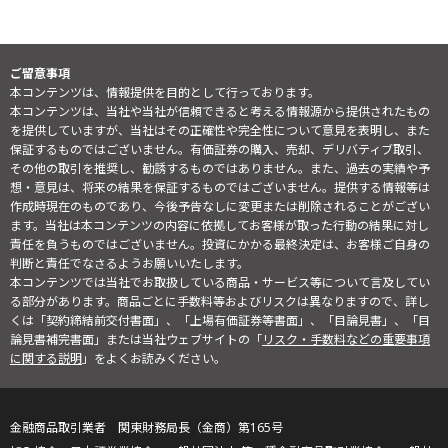
ご留意事項
本コンテンツは、情報提供を目的として行っております。
本コンテンツは、当社や当社が信頼できると考える情報源から提供されたもの
を提供していますが、当社はその正確性や完全性について意見を表明し、また
保証するものではございません。有価証券の購入、売却、デリバティブ取引、
その他の取引を推奨し、勧誘するものではありません。また、過去の実績や予
想・意見は、将来の結果を保証するものではございません。提供する情報等は
作成時現在のものであり、今後予告なしに変更または削除されることがござい
ます。当社は本コンテンツの内容に依拠してお客様が取った行動の結果に対し
責任を負うものではございません。投資にかかる最終決定は、お客様ご自身の
判断と責任でなさるようお願いいたします。
本コンテンツでは当社でお取扱している商品・サービス等について言及してい
る部分があります。商品ごとに手数料等およびリスクは異なりますので、詳し
くは「契約締結前交付書面」、「上場有価証券等書面」、「目論見書」、「目
論見書補完書面」または当社ウェブサイトの「
リスク・手数料などの重要事項
に関する説明
」をよくお読みください。
金融商品取引業者 関東財務局長（金商）第165号