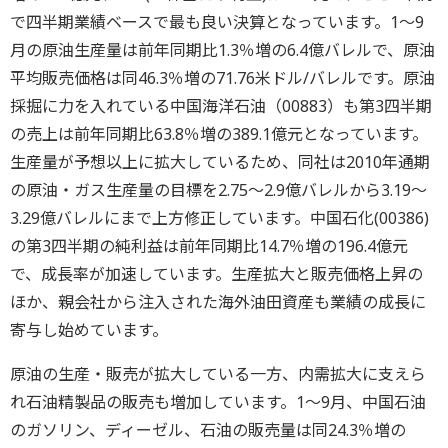
で四半期業績ベースで最も良い決算となっています。1～9
月の原油生産量は前年同期比1.3％増の6.4億バレルで、原油
平均販売価格は同46.3％増の71.76米ドル/バレルです。原油
採掘に力を入れている中国海洋石油（00883）も第3四半期
の売上は前年同期比63.8％増の389.1億元となっています。
生産量が予想以上に拡大しているため、同社は2010年通期
の原油・ガス生産量の目標を2.75～2.9億バレルから3.19～
3.29億バレルにまで上方修正しています。中国石化(00386)
の第3四半期の純利益は前年同期比14.7％増の196.4億元
で、成長率が加速しています。生産拡大と販売価格上昇の
ほか、親会社から注入された海外油田資産も業績の成長に
寄与し始めています。
原油の生産・販売が拡大している一方、内需拡大に支えら
れ石油精製品の販売も増加しています。1～9月、中国石油
のガソリン、ディーゼル、石油の販売量は同24.3％増の