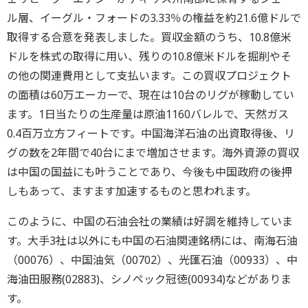
ル層、イーグル・フォードの3.33％の権益を約21.6億ドルで
取得する合意を発表しました。買収金額のうち、10.8億米
ドルを株式の取得に用い、残りの10.8億米ドルを掘削やそ
の他の関連費用として支払います。この買収プロジェクト
の面積は60万エーカーで、現在は10台のリグが稼動してい
ます。1日当たりの生産量は原油1160バレルで、天然ガス
0.4百万立方フィートです。中国海洋石油の出資取得後、リ
グの数を2年間で40台にまで増加させます。海外資源の買収
は中国の国益にも叶うことであり、今後も中国政府の後押
しもあって、ますます加速するものと思われます。
このように、中国の石油会社の業績は好調を維持していま
す。大手3社は以外にも中国の石油関連銘柄には、南海石油
（00076）、中国油気（00702）、光匯石油（00933）、中
海油田服務(02883)、シノペック冠徳(00934)などがありま
す。