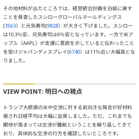
その他材料が出たところでは、経営統合計画を白紙に戻す
ことを発表したスシローグローバルホールディングス
(
3563
）と元気寿司(
9828
）が大きく下げました。スシロー
は10.3％安、元気寿司は6％安となっています。一方で米ア
ップル（AAPL）が支援に意欲を示していると伝わったこと
を受けジャパンディスプレイ(
6740
）は11％近い大幅高とな
りました。
VIEW POINT: 明日への視点
トランプ大統領の米中交渉に対する前向きな発言が好材料
視され日経平均は大幅に反発しました。ただ、これまでも
期待が高まっては交渉が難航ということを繰り返してきて
おり、具体的な交渉の行方を確認したいところです。