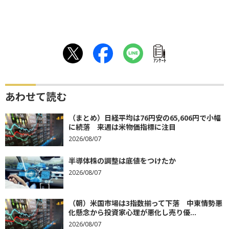
ｱﾝｹｰﾄ
あわせて読む
（まとめ）日経平均は76円安の65,606円で小幅
に続落 来週は米物価指標に注目
2026/08/07
半導体株の調整は底値をつけたか
2026/08/07
（朝）米国市場は3指数揃って下落 中東情勢悪
化懸念から投資家心理が悪化し売り優...
2026/08/07