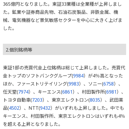
365億円となりました。東証33業種は全業種が上昇しまし
た。鉱業や証券商品先物、石油石炭製品、非鉄金属、機
械、電気機器など景気敏感セクターを中心に大きく上げま
した。
2.個別銘柄等
東証1部の売買代金上位銘柄は総じて上昇しました。売買代
金トップのソフトバンクグループ(
9984
）が4％高となった
ほか、ファーストリテイリング(
9983
）、ソニー(
6758
）、
任天堂(
7974
）、キーエンス(
6861
）、村田製作所(
6981
）、
トヨタ自動車(
7203
）、東京エレクトロン(
8035
）、武田薬
品(
4502
）、NTT(
9432
）がいずれも上昇しました。中でも
キーエンス、村田製作所、東京エレクトロンはいずれも4％
を超える上昇となりました。