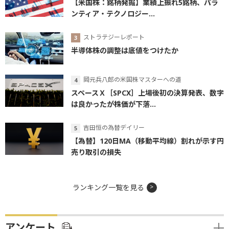
【米国株：銘柄発掘】業績上振れ5銘柄、パラ
ンティア・テクノロジー...
ストラテジーレポート
半導体株の調整は底値をつけたか
岡元兵八郎の米国株マスターへの道
スペースＸ［SPCX］上場後初の決算発表、数字
は良かったが株価が下落...
吉田恒の為替デイリー
【為替】120日MA（移動平均線）割れが示す円
売り取引の損失
ランキング一覧を見る
アンケート