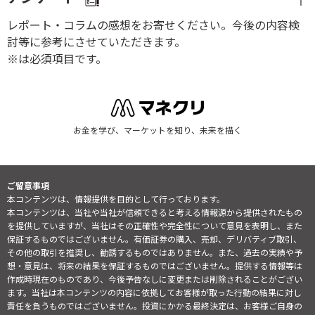
レポート・コラムの感想をお寄せください。今後の内容検
討等に参考にさせていただきます。
※は必須項目です。
お金を学び、マーケットを知り、未来を描く
ご留意事項
本コンテンツは、情報提供を目的として行っております。
本コンテンツは、当社や当社が信頼できると考える情報源から提供されたもの
を提供していますが、当社はその正確性や完全性について意見を表明し、また
保証するものではございません。有価証券の購入、売却、デリバティブ取引、
その他の取引を推奨し、勧誘するものではありません。また、過去の実績や予
想・意見は、将来の結果を保証するものではございません。提供する情報等は
作成時現在のものであり、今後予告なしに変更または削除されることがござい
ます。当社は本コンテンツの内容に依拠してお客様が取った行動の結果に対し
責任を負うものではございません。投資にかかる最終決定は、お客様ご自身の