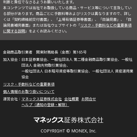
判断と責任でなさるようお願いいたします。
本コンテンツでは当社でお取扱している商品・サービス等について言及してい
る部分があります。商品ごとに手数料等およびリスクは異なりますので、詳し
くは「契約締結前交付書面」、「上場有価証券等書面」、「目論見書」、「目
論見書補完書面」または当社ウェブサイトの「
リスク・手数料などの重要事項
に関する説明
」をよくお読みください。
金融商品取引業者 関東財務局長（金商）第165号
日本証券業協会、一般社団法人 第二種金融商品取引業協会、一般社
団法人 金融先物取引業協会、
一般社団法人 日本暗号資産等取引業協会、一般社団法人 資産運用業
協会
リスク・手数料などの重要事項
個人情報のお取り扱いについて
マネックス証券株式会社
会社概要
お問合せ
ヘルプ（通知の登録・解除）
COPYRIGHT © MONEX, Inc.