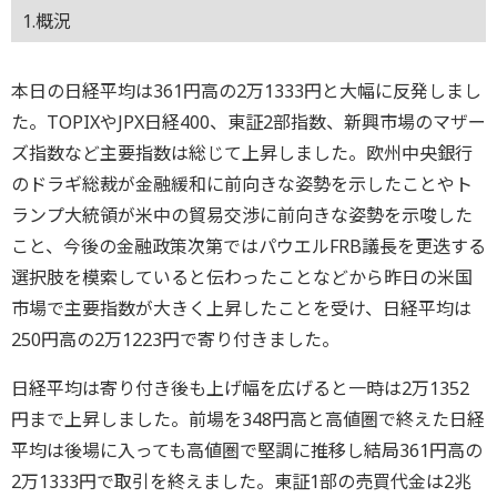
1.概況
本日の日経平均は361円高の2万1333円と大幅に反発しまし
た。TOPIXやJPX日経400、東証2部指数、新興市場のマザー
ズ指数など主要指数は総じて上昇しました。欧州中央銀行
のドラギ総裁が金融緩和に前向きな姿勢を示したことやト
ランプ大統領が米中の貿易交渉に前向きな姿勢を示唆した
こと、今後の金融政策次第ではパウエルFRB議長を更迭する
選択肢を模索していると伝わったことなどから昨日の米国
市場で主要指数が大きく上昇したことを受け、日経平均は
250円高の2万1223円で寄り付きました。
日経平均は寄り付き後も上げ幅を広げると一時は2万1352
円まで上昇しました。前場を348円高と高値圏で終えた日経
平均は後場に入っても高値圏で堅調に推移し結局361円高の
2万1333円で取引を終えました。東証1部の売買代金は2兆