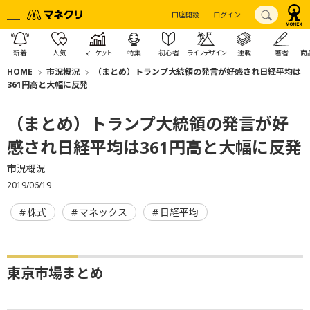
口座開設
ログイン
新着
人気
マーケット
特集
初心者
ライフデザイン
連載
著者
商
HOME
市況概況
（まとめ）トランプ大統領の発言が好感され日経平均は
361円高と大幅に反発
（まとめ）トランプ大統領の発言が好
感され日経平均は361円高と大幅に反発
市況概況
2019/06/19
株式
マネックス
日経平均
東京市場まとめ