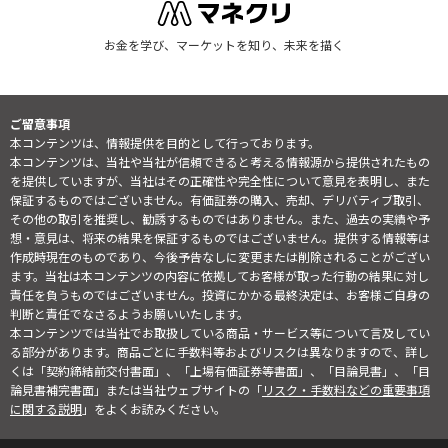
お金を学び、マーケットを知り、未来を描く
ご留意事項
本コンテンツは、情報提供を目的として行っております。
本コンテンツは、当社や当社が信頼できると考える情報源から提供されたもの
を提供していますが、当社はその正確性や完全性について意見を表明し、また
保証するものではございません。有価証券の購入、売却、デリバティブ取引、
その他の取引を推奨し、勧誘するものではありません。また、過去の実績や予
想・意見は、将来の結果を保証するものではございません。提供する情報等は
作成時現在のものであり、今後予告なしに変更または削除されることがござい
ます。当社は本コンテンツの内容に依拠してお客様が取った行動の結果に対し
責任を負うものではございません。投資にかかる最終決定は、お客様ご自身の
判断と責任でなさるようお願いいたします。
本コンテンツでは当社でお取扱している商品・サービス等について言及してい
る部分があります。商品ごとに手数料等およびリスクは異なりますので、詳し
くは「契約締結前交付書面」、「上場有価証券等書面」、「目論見書」、「目
論見書補完書面」または当社ウェブサイトの「
リスク・手数料などの重要事項
に関する説明
」をよくお読みください。