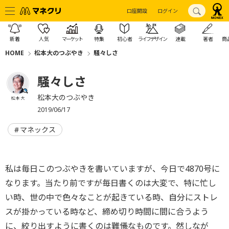
口座開設
ログイン
新着
人気
マーケット
特集
初心者
ライフデザイン
連載
著者
商
HOME
松本大のつぶやき
騒々しさ
騒々しさ
松本大のつぶやき
松本 大
2019/06/17
マネックス
私は毎日このつぶやきを書いていますが、
今日で4870号に
なります。当たり前ですが毎日書くのは大変で、特に忙し
い時、
世の中で色々なことが起きている時、自分にストレ
スが掛かっている時など、
締め切り時間に間に合うよう
に、絞り出すように書くのは難儀なものです。然しなが