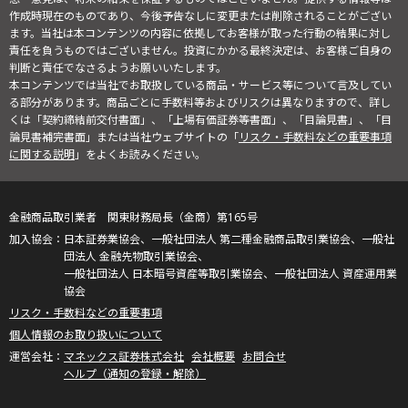
作成時現在のものであり、今後予告なしに変更または削除されることがござい
ます。当社は本コンテンツの内容に依拠してお客様が取った行動の結果に対し
責任を負うものではございません。投資にかかる最終決定は、お客様ご自身の
判断と責任でなさるようお願いいたします。
本コンテンツでは当社でお取扱している商品・サービス等について言及してい
る部分があります。商品ごとに手数料等およびリスクは異なりますので、詳し
くは「契約締結前交付書面」、「上場有価証券等書面」、「目論見書」、「目
論見書補完書面」または当社ウェブサイトの「
リスク・手数料などの重要事項
に関する説明
」をよくお読みください。
金融商品取引業者 関東財務局長（金商）第165号
日本証券業協会、一般社団法人 第二種金融商品取引業協会、一般社
団法人 金融先物取引業協会、
一般社団法人 日本暗号資産等取引業協会、一般社団法人 資産運用業
協会
リスク・手数料などの重要事項
個人情報のお取り扱いについて
マネックス証券株式会社
会社概要
お問合せ
ヘルプ（通知の登録・解除）