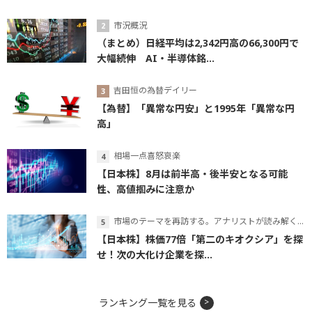
市況概況
（まとめ）日経平均は2,342円高の66,300円で
大幅続伸 AI・半導体銘...
吉田恒の為替デイリー
【為替】「異常な円安」と1995年「異常な円
高」
相場一点喜怒哀楽
【日本株】8月は前半高・後半安となる可能
性、高値掴みに注意か
市場のテーマを再訪する。アナリストが読み解くテーマの本質
【日本株】株価77倍「第二のキオクシア」を探
せ！次の大化け企業を探...
ランキング一覧を見る