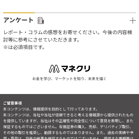
アンケート
レポート・コラムの感想をお寄せください。今後の内容検
討等に参考にさせていただきます。
※は必須項目です。
お金を学び、マーケットを知り、未来を描く
ご留意事項
本コンテンツは、情報提供を目的として行っております。
本コンテンツは、当社や当社が信頼できると考える情報源から提供されたもの
を提供していますが、当社はその正確性や完全性について意見を表明し、また
保証するものではございません。有価証券の購入、売却、デリバティブ取引、
その他の取引を推奨し、勧誘するものではありません。また、過去の実績や予
想・意見は、将来の結果を保証するものではございません。提供する情報等は