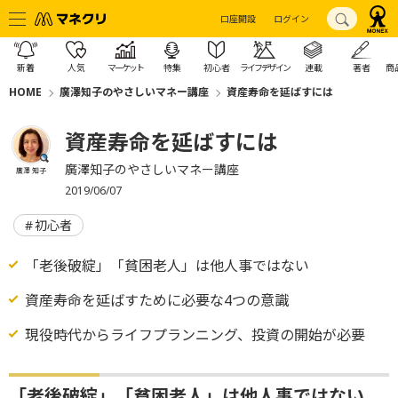
口座開設
ログイン
新着
人気
マーケット
特集
初心者
ライフデザイン
連載
著者
商
HOME
廣澤知子のやさしいマネー講座
資産寿命を延ばすには
資産寿命を延ばすには
廣澤知子のやさしいマネー講座
廣澤 知子
2019/06/07
初心者
「老後破綻」「貧困老人」は他人事ではない
資産寿命を延ばすために必要な4つの意識
現役時代からライフプランニング、投資の開始が必要
「老後破綻」「貧困老人」は他人事ではない