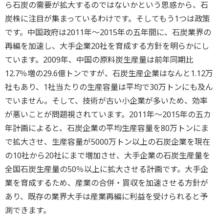
ら石炭の需要が拡大するのではないかという思惑から、石
炭株に注目が集まっているわけです。そしてもう1つは政策
です。中国政府は2011年～2015年の五年間に、石炭業界の
再編を加速し、大手企業20社を育成する方針を明らかにし
ています。2009年、中国の原料炭生産量は前年同期比
12.7％増の29.6億トンですが、石炭生産企業はなんと1.12万
社もあり、1社当たりの生産容量は平均で30万トンにも及ん
でいません。そして、技術が古い小企業が多いため、効率
が悪いことが問題視されています。2011年～2015年の五カ
年計画によると、石炭企業の平均生産容量を80万トンにま
で拡大させ、生産容量が5000万トン以上の石炭企業を現在
の10社から20社にまで増加させ、大手企業の石炭生産量を
全国石炭生産量の50％以上に拡大させる計画です。大手企
業を育成するため、産業の合併・買収を加速させる方針が
あり、既存の業界大手は産業再編に利益を受けられると予
測できます。