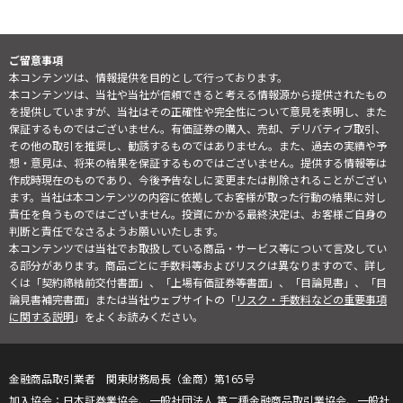
ご留意事項
本コンテンツは、情報提供を目的として行っております。
本コンテンツは、当社や当社が信頼できると考える情報源から提供されたもの
を提供していますが、当社はその正確性や完全性について意見を表明し、また
保証するものではございません。有価証券の購入、売却、デリバティブ取引、
その他の取引を推奨し、勧誘するものではありません。また、過去の実績や予
想・意見は、将来の結果を保証するものではございません。提供する情報等は
作成時現在のものであり、今後予告なしに変更または削除されることがござい
ます。当社は本コンテンツの内容に依拠してお客様が取った行動の結果に対し
責任を負うものではございません。投資にかかる最終決定は、お客様ご自身の
判断と責任でなさるようお願いいたします。
本コンテンツでは当社でお取扱している商品・サービス等について言及してい
る部分があります。商品ごとに手数料等およびリスクは異なりますので、詳し
くは「契約締結前交付書面」、「上場有価証券等書面」、「目論見書」、「目
論見書補完書面」または当社ウェブサイトの「
リスク・手数料などの重要事項
に関する説明
」をよくお読みください。
金融商品取引業者 関東財務局長（金商）第165号
日本証券業協会、一般社団法人 第二種金融商品取引業協会、一般社