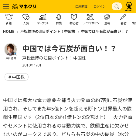
口座開設
ログイン
新着
人気
マーケット
特集
初心者
ライフデザイン
連載
著者
商
HOME
戸松信博の注目ポイント！中国株
中国では今石炭が面白い！？
中国では今石炭が面白い！？
戸松信博の注目ポイント！中国株
戸松 信博
2010/11/01
中国株
中国では膨大な電力需要を補う火力発電の約7割に石炭が使
用され、そしてまた年5億トンを超える断トツ世界最大の鉄
鋼生産国です（2位日本の約1億トンの5倍以上）。火力発電
やセメントに使用されるのは動力炭で、鉄鋼生産に欠かせ
ないのがコークスであり、どちらも石炭の中の硬炭（水分