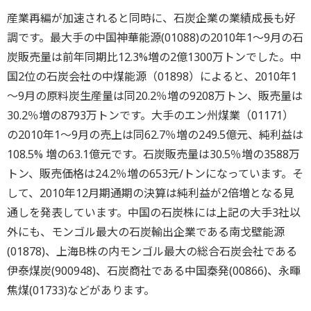
産業再編が加速されると同時に、石炭企業の業績成長も好
調です。最大手の中国神華能源(01088)の2010年1～9月の石
炭販売量は前年同期比12.3%増の2億1300万トンでした。中
国2位の石炭会社の中煤能源（01898）によると、2010年1
～9月の原料炭生産量は同20.2％増の9208万トン、販売量は
30.2％増の8793万トンです。大手のエン州煤業（01171）
の2010年1～9月の売上は同62.7％増の249.5億元、純利益は
108.5% 増の63.1億元です。石炭販売量は30.5％増の3588万
トン、販売価格は24.2％増の653元/トンになっています。そ
して、2010年12月期通期の決算は純利益が2倍増となる見
通しを発表しています。中国の石炭株には上記の大手3社以
外にも、モンゴル最大の石炭輸出企業である南戈壁能源
(01878)、上海B株の内モンゴル最大の総合石炭会社である
伊泰煤炭(900948)、石炭商社である中国秦発(00866)、永暉
焦煤(01733)などがあります。