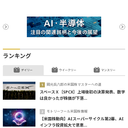
ランキング
デイリー
ウイークリー
マンスリー
岡元兵八郎の米国株マスターへの道
スペースＸ［SPCX］上場後初の決算発表、数字
は良かったが株価が下落...
モトリーフール米国株情報
【米国株動向】AIスーパーサイクル第2幕、AI
インフラ投資拡大で恩恵...