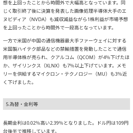
想を上回ったことから時間外で大幅高となっています。同
じく取引終了後に決算を発表した画像処理半導体大手のエ
ヌビディア（NVDA）も減収減益ながら1株利益が市場予想
を上回ったことから時間外で一段高となっています。
一方で米国が中国の通信機器最大手ファーウェイに対する
米国製ハイテク部品などの禁輸措置を発動したことで通信
用半導体株が売られ、クアルコム（QCOM）が4％下げたほ
か、ザイリンクス（XLNX）も7％以上下げています。メモ
リーを供給するマイクロン・テクノロジー（MU）も3％近
く下げました。
5.為替・金利等
長期金利は0.02％高い2.39％となりました。ドル円は109円
台後半で推移しています。