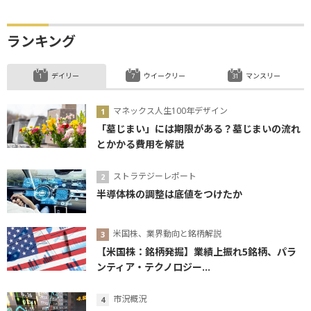
ランキング
デイリー
ウイークリー
マンスリー
マネックス人生100年デザイン
「墓じまい」には期限がある？墓じまいの流れ
とかかる費用を解説
ストラテジーレポート
半導体株の調整は底値をつけたか
米国株、業界動向と銘柄解説
【米国株：銘柄発掘】業績上振れ5銘柄、パラ
ンティア・テクノロジー...
市況概況