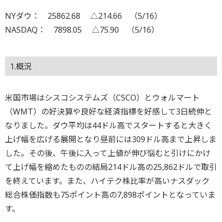
NYダウ： 25862.68 △214.66 （5/16）
NASDAQ： 7898.05 △75.90 （5/16）
1.概況
米国市場はシスコシステムズ（CSCO）とウォルマート
（WMT）の好決算や良好な経済指標を好感して3日続伸と
なりました。ダウ平均は44ドル高でスタートすると大きく
上げ幅を広げる展開となり昼前には309ドル高まで上昇しま
した。その後、午後に入って上値が伸び悩むと引けにかけ
て上げ幅を縮めたものの結局214ドル高の25,862ドルで取引
を終えています。また、ハイテク株比率が高いナスダック
総合株価指数も75ポイント高の7,898ポイントとなっていま
す。