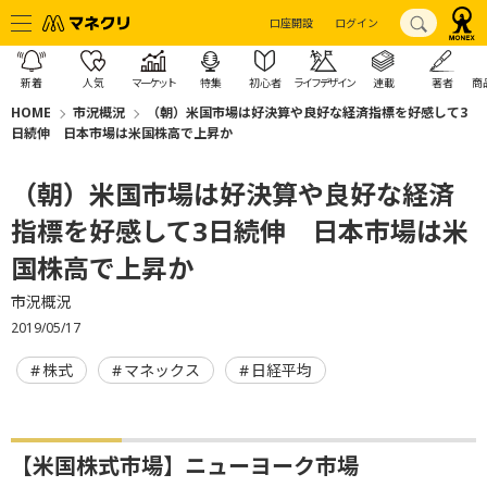
口座開設
ログイン
新着
人気
マーケット
特集
初心者
ライフデザイン
連載
著者
商
HOME
市況概況
（朝）米国市場は好決算や良好な経済指標を好感して3
日続伸 日本市場は米国株高で上昇か
（朝）米国市場は好決算や良好な経済
指標を好感して3日続伸 日本市場は米
国株高で上昇か
市況概況
2019/05/17
株式
マネックス
日経平均
【米国株式市場】ニューヨーク市場