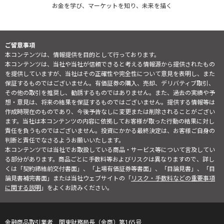
お金を学び、マーケットを知り、未来を描く
ご留意事項
本コンテンツは、情報提供を目的として行っております。
本コンテンツは、当社や当社が信頼できると考える情報源から提供されたもの
を提供していますが、当社はその正確性や完全性について意見を表明し、また
保証するものではございません。有価証券の購入、売却、デリバティブ取引、
その他の取引を推奨し、勧誘するものではありません。また、過去の実績や予
想・意見は、将来の結果を保証するものではございません。提供する情報等は
作成時現在のものであり、今後予告なしに変更または削除されることがござい
ます。当社は本コンテンツの内容に依拠してお客様が取った行動の結果に対し
責任を負うものではございません。投資にかかる最終決定は、お客様ご自身の
判断と責任でなさるようお願いいたします。
本コンテンツでは当社でお取扱している商品・サービス等について言及してい
る部分があります。商品ごとに手数料等およびリスクは異なりますので、詳し
くは「契約締結前交付書面」、「上場有価証券等書面」、「目論見書」、「目
論見書補完書面」または当社ウェブサイトの「
リスク・手数料などの重要事項
に関する説明
」をよくお読みください。
金融商品取引業者 関東財務局長（金商）第165号