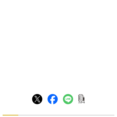
ｱﾝｹｰﾄ