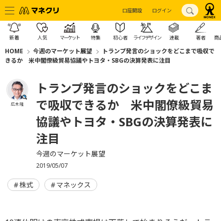
口座開設
ログイン
新着
人気
マーケット
特集
初心者
ライフデザイン
連載
著者
商
HOME
今週のマーケット展望
トランプ発言のショックをどこまで吸収で
きるか 米中閣僚級貿易協議やトヨタ・SBGの決算発表に注目
トランプ発言のショックをどこま
で吸収できるか 米中閣僚級貿易
広木 隆
協議やトヨタ・SBGの決算発表に
注目
今週のマーケット展望
2019/05/07
株式
マネックス