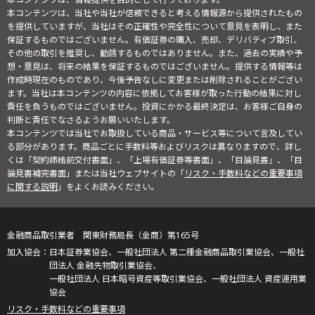
本コンテンツは、当社や当社が信頼できると考える情報源から提供されたもの
を提供していますが、当社はその正確性や完全性について意見を表明し、また
保証するものではございません。有価証券の購入、売却、デリバティブ取引、
その他の取引を推奨し、勧誘するものではありません。また、過去の実績や予
想・意見は、将来の結果を保証するものではございません。提供する情報等は
作成時現在のものであり、今後予告なしに変更または削除されることがござい
ます。当社は本コンテンツの内容に依拠してお客様が取った行動の結果に対し
責任を負うものではございません。投資にかかる最終決定は、お客様ご自身の
判断と責任でなさるようお願いいたします。
本コンテンツでは当社でお取扱している商品・サービス等について言及してい
る部分があります。商品ごとに手数料等およびリスクは異なりますので、詳し
くは「契約締結前交付書面」、「上場有価証券等書面」、「目論見書」、「目
論見書補完書面」または当社ウェブサイトの「
リスク・手数料などの重要事項
に関する説明
」をよくお読みください。
金融商品取引業者 関東財務局長（金商）第165号
日本証券業協会、一般社団法人 第二種金融商品取引業協会、一般社
団法人 金融先物取引業協会、
一般社団法人 日本暗号資産等取引業協会、一般社団法人 資産運用業
協会
リスク・手数料などの重要事項