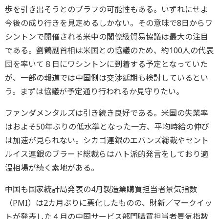
歩を引き出そうとのブラフの可能性もある。いずれにせよ
今後の成り行きを見定めるしかない。その意味で8日からワ
シントンで開催される米中の閣僚級貿易協議は最大の注目
である。劉鶴副首相は米国との協議のため、約100人の代表
団を率いて８日にワシントンに到着する予定となっていた
が、一部の報道では中国側は交渉延期も検討しているとい
う。まずは協議が予定通り行われるか見守りたい。
ファンダメンタルズは引き続き良好である。米国の失業率
はおよそ50年ぶりの低水準となった一方、平均時給の伸び
は加速が見られない。シカゴ連銀のエバンズ総裁やセント
ルイス連銀のブラード総裁らはハト派的発言をしており適
温相場が続く素地がある。
中国も国家統計局発表の4月製造業購買担当者景気指数
（PMI）は2カ月ぶりに悪化したものの、財新／マークイッ
トが発表した４月の中国サービス部門購買担当者景気指数