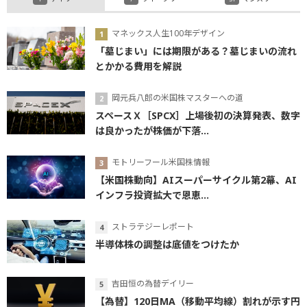
マネックス人生100年デザイン
「墓じまい」には期限がある？墓じまいの流れ
とかかる費用を解説
岡元兵八郎の米国株マスターへの道
スペースＸ［SPCX］上場後初の決算発表、数字
は良かったが株価が下落...
モトリーフール米国株情報
【米国株動向】AIスーパーサイクル第2幕、AI
インフラ投資拡大で恩恵...
ストラテジーレポート
半導体株の調整は底値をつけたか
吉田恒の為替デイリー
【為替】120日MA（移動平均線）割れが示す円