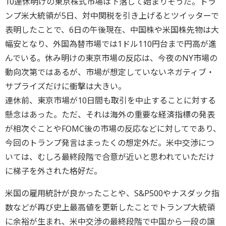
10連休明けの東京株式市場は下落して始まりそうだ。トラ
ンプ米大統領が5日、対中関税を引き上げるとツイッターで
表明したことで、6日の午後現在、中国株や米国株先物は大
幅安となり、外国為替市場では1ドル110円台まで円高が進
んでいる。休み明けの東京市場の反応は、今夜のNY市場の
動向次第ではあるが、市場が想定していないネガティブ・
サプライズだけに衝撃は大きい。
連休前、東京市場が10日間も取引を中止することに対する
懸念はあった。ただ、それは海外の重要な経済指標の発表
が相次ぐことやFOMC後の市場の反応などに対してであり、
今回のトランプ発言はまったくの想定外だ。米中交渉につ
いては、むしろ最終段階で合意が近いと思われていただけ
に梯子を外された格好だ。
米国の雇用統計が良かったことや、S&P500やナスダック指
数などが再び史上最高値を更新したことでトランプ大統領
に余裕が生まれ、米中交渉の最終段階で中国から一段の譲