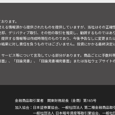
ております。
考える情報源から提供されたものを提供していますが、当社はその正確
売却、デリバティブ取引、その他の取引を推奨し、勧誘するものではあ
。提供する情報等は作成時現在のものであり、今後予告なしに変更また
の結果に対し責任を負うものではございません。投資にかかる最終決定
・サービス等について言及している部分があります。商品ごとに手数料
書面」、「目論見書」、「目論見書補完書面」または当社ウェブサイト
金融商品取引業者 関東財務局長（金商）第165号
日本証券業協会、一般社団法人 第二種金融商品取
一般社団法人 日本暗号資産等取引業協会、一般社