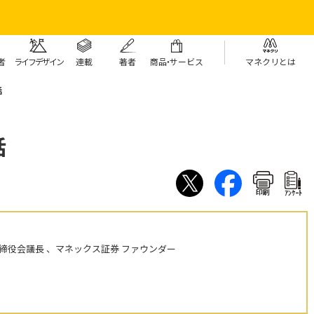
者
ライフデザイン
連載
著者
商
品・
サービス
マネクリとは
話
話
印刷
ｱﾝｹｰﾄ
締役会議長 、マネックス証券 ファウンダー