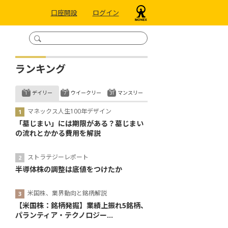
口座開設
ログイン
ランキング
デイリー
ウイークリー
マンスリー
マネックス人生100年デザイン
「墓じまい」には期限がある？墓じまい
の流れとかかる費用を解説
ストラテジーレポート
半導体株の調整は底値をつけたか
米国株、業界動向と銘柄解説
【米国株：銘柄発掘】業績上振れ5銘柄、
パランティア・テクノロジー...