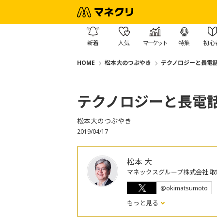
新着
人気
マーケット
特集
初心
HOME
松本大のつぶやき
テクノロジーと長電
テクノロジーと長電
松本大のつぶやき
2019/04/17
松本 大
マネックスグループ株式会社 取
@okimatsumoto
もっと見る