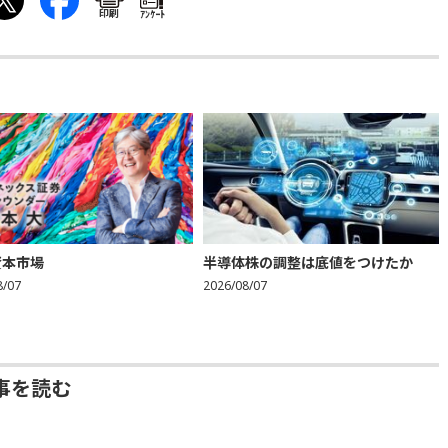
印刷
ｱﾝｹｰﾄ
資本市場
半導体株の調整は底値をつけたか
8/07
2026/08/07
事を読む