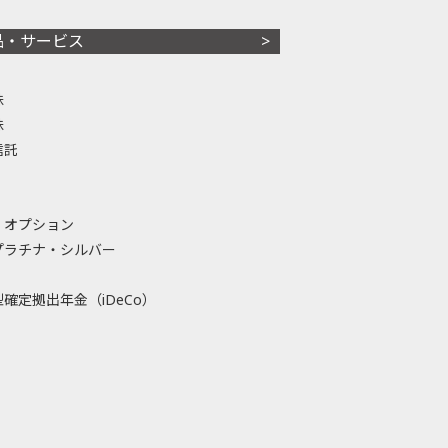
品・サービス
株
株
信託
・オプション
プラチナ・シルバー
確定拠出年金（iDeCo）