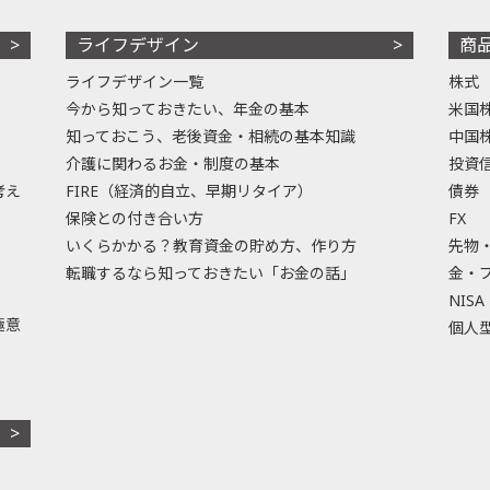
ライフデザイン
商
ライフデザイン一覧
株式
今から知っておきたい、年金の基本
米国
知っておこう、老後資金・相続の基本知識
中国
介護に関わるお金・制度の基本
投資
考え
FIRE（経済的自立、早期リタイア）
債券
保険との付き合い方
FX
いくらかかる？教育資金の貯め方、作り方
先物
転職するなら知っておきたい「お金の話」
金・
NISA
極意
個人型