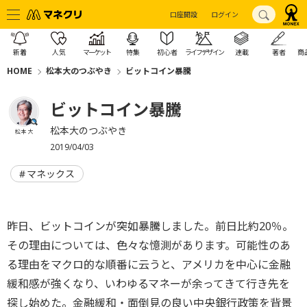
口座開設
ログイン
新着
人気
マーケット
特集
初心者
ライフデザイン
連載
著者
商
HOME
松本大のつぶやき
ビットコイン暴騰
ビットコイン暴騰
松本大のつぶやき
松本 大
2019/04/03
マネックス
昨日、ビットコインが突如暴騰しました。前日比約20％。
その理由については、色々な憶測があります。可能性のあ
る理由をマクロ的な順番に云うと、アメリカを中心に金融
緩和感が強くなり、いわゆるマネーが余ってきて行き先を
探し始めた。金融緩和・面倒見の良い中央銀行政策を背景