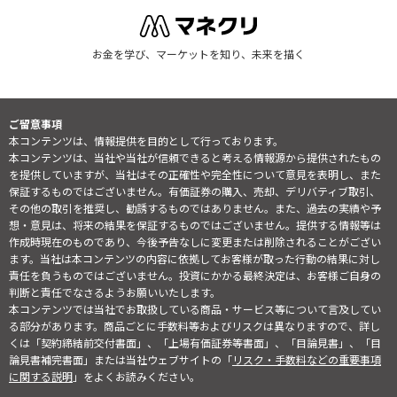
お金を学び、マーケットを知り、未来を描く
ご留意事項
本コンテンツは、情報提供を目的として行っております。
本コンテンツは、当社や当社が信頼できると考える情報源から提供されたもの
を提供していますが、当社はその正確性や完全性について意見を表明し、また
保証するものではございません。有価証券の購入、売却、デリバティブ取引、
その他の取引を推奨し、勧誘するものではありません。また、過去の実績や予
想・意見は、将来の結果を保証するものではございません。提供する情報等は
作成時現在のものであり、今後予告なしに変更または削除されることがござい
ます。当社は本コンテンツの内容に依拠してお客様が取った行動の結果に対し
責任を負うものではございません。投資にかかる最終決定は、お客様ご自身の
判断と責任でなさるようお願いいたします。
本コンテンツでは当社でお取扱している商品・サービス等について言及してい
る部分があります。商品ごとに手数料等およびリスクは異なりますので、詳し
くは「契約締結前交付書面」、「上場有価証券等書面」、「目論見書」、「目
論見書補完書面」または当社ウェブサイトの「
リスク・手数料などの重要事項
に関する説明
」をよくお読みください。