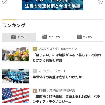
ランキング
デイリー
ウイークリー
マンスリー
マネックス人生100年デザイン
「墓じまい」には期限がある？墓じまいの流れ
とかかる費用を解説
ストラテジーレポート
半導体株の調整は底値をつけたか
米国株、業界動向と銘柄解説
【米国株：銘柄発掘】業績上振れ5銘柄、パラ
ンティア・テクノロジー...