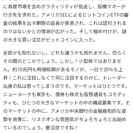
に為替市場を含めボラティリティが低迷し、投機マネーが
行き先を求めた。アメリカSECによるビットコインETFの審
査の結果を出す期限の延長が発表され、これは認可される
のではないかとの憶測が広がった。そして極め付けが、謎
の大きな買い注文がビットコインに入った。
全部かも知れないし、どれも違うかも知れません。恐らく
その間のどこかでしょう。しかし！小型株ではありませ
ん。約10兆円も時価総額があるモノが、一日で20％も上
昇！これに注目しなくて何に注目するのかと、トレーダー
出身の私は思ってしまうのです。マーケットはひとつです。
ニューヨークも東京も、債券も株式も仮想通貨もコモディ
ティも、ひとつの大きなマーケットの中の構成要素です。そ
のマーケットの中に、アメリカ中央銀行の金融緩和的な姿
勢を背景に、リスクオンな雰囲気がちょろちょろと出始め
ているのでしょう。要注目ですね！