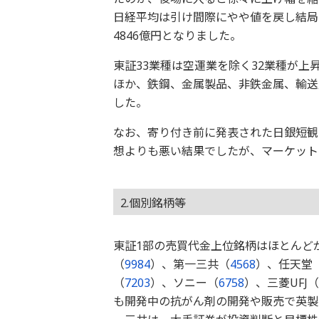
日経平均は引け間際にやや値を戻し結局2
4846億円となりました。
東証33業種は空運業を除く32業種が
ほか、鉄鋼、金属製品、非鉄金属、輸送
した。
なお、寄り付き前に発表された日銀短観
想よりも悪い結果でしたが、マーケット
2.個別銘柄等
東証1部の売買代金上位銘柄はほとんど
（
9984
）、第一三共（
4568
）、任天堂
（
7203
）、ソニー（
6758
）、三菱UFJ（
も開発中の抗がん剤の開発や販売で英製