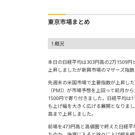
東京市場まとめ
1.概況
本日の日経平均は303円高の2万1509円
上昇しましたが新興市場のマザーズ指数は
先週末の米国市場で主要指数が上昇した
（PMI）が市場予想を上回って前月から
1500円で寄り付きました。日経平均は
も上げ幅を大きく広げる展開となりまし
高まで上昇しました。
前場を473円高と高値圏で終えた日経
たのか、後場に入ると徐々に上げ幅を縮