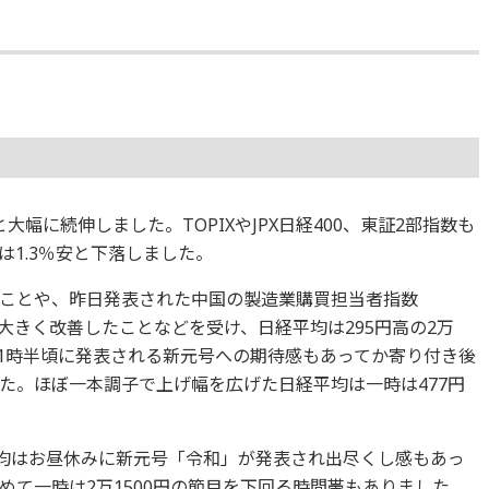
と大幅に続伸しました。TOPIXやJPX日経400、東証2部指数も
1.3％安と下落しました。
ことや、昨日発表された中国の製造業購買担当者指数
大きく改善したことなどを受け、日経平均は295円高の2万
11時半頃に発表される新元号への期待感もあってか寄り付き後
た。ほぼ一本調子で上げ幅を広げた日経平均は一時は477円
平均はお昼休みに新元号「令和」が発表され出尽くし感もあっ
めて一時は2万1500円の節目を下回る時間帯もありました。