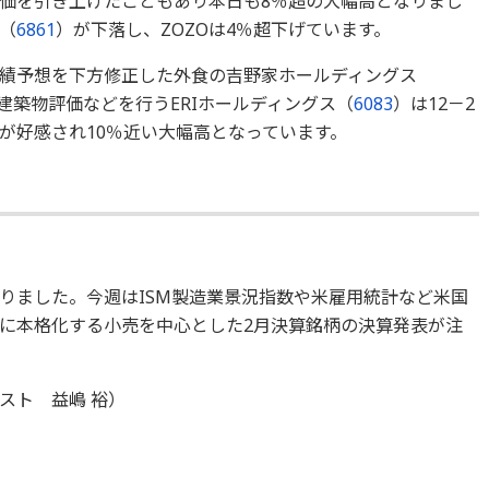
価を引き上げたこともあり本日も8％超の大幅高となりまし
（
6861
）が下落し、ZOZOは4％超下げています。
績予想を下方修正した外食の吉野家ホールディングス
建築物評価などを行うERIホールディングス（
6083
）は12－2
が好感され10％近い大幅高となっています。
りました。今週はISM製造業景況指数や米雇用統計など米国
に本格化する小売を中心とした2月決算銘柄の決算発表が注
スト 益嶋 裕）