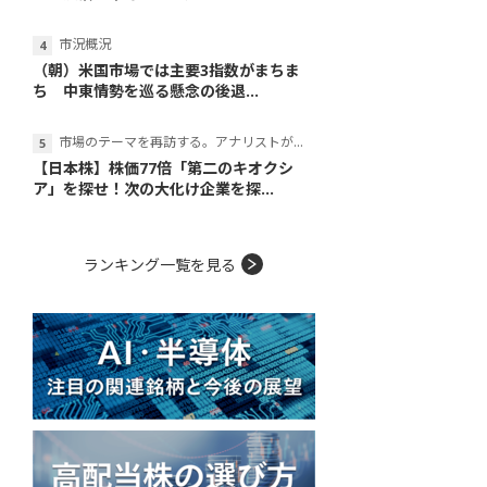
市況概況
（朝）米国市場では主要3指数がまちま
ち 中東情勢を巡る懸念の後退...
市場のテーマを再訪する。アナリストが読み解くテーマの本質
【日本株】株価77倍「第二のキオクシ
ア」を探せ！次の大化け企業を探...
ランキング一覧を見る