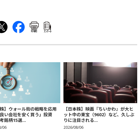
印刷
ｱﾝｹｰﾄ
株】ウォール街の戦略を応用
【日本株】映画『ちいかわ』が大ヒ
良い会社を安く買う」投資
ット中の東宝（9602）など、久しぶ
銘柄15選...
りに注目される...
8/06
2026/08/06