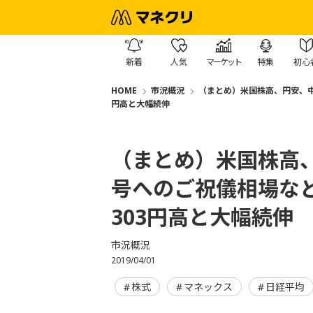
新着
人気
マーケット
特集
初心
HOME
市況概況
（まとめ）米国株高、円安、中
円高と大幅続伸
（まとめ）米国株高
号へのご祝儀相場な
303円高と大幅続伸
市況概況
2019/04/01
株式
マネックス
日経平均