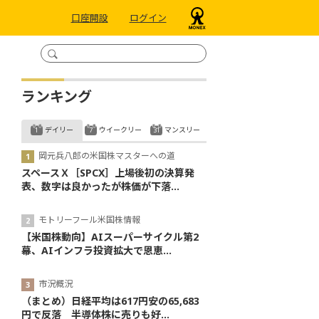
口座開設
ログイン
ランキング
デイリー
ウイークリー
マンスリー
岡元兵八郎の米国株マスターへの道
スペースＸ［SPCX］上場後初の決算発
表、数字は良かったが株価が下落...
モトリーフール米国株情報
【米国株動向】AIスーパーサイクル第2
幕、AIインフラ投資拡大で恩恵...
市況概況
（まとめ）日経平均は617円安の65,683
円で反落 半導体株に売りも好...