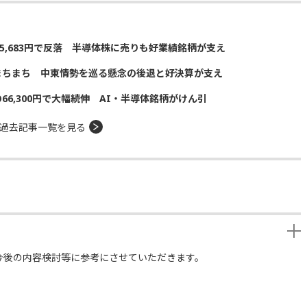
5,683円で反落 半導体株に売りも好業績銘柄が支え
まちまち 中東情勢を巡る懸念の後退と好決算が支え
の66,300円で大幅続伸 AI・半導体銘柄がけん引
過去記事一覧を見る
今後の内容検討等に参考にさせていただきます。