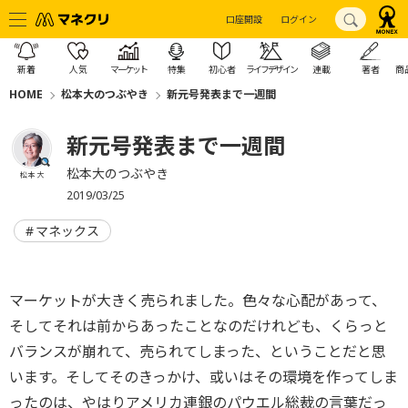
口座開設
ログイン
新着
人気
マーケット
特集
初心者
ライフデザイン
連載
著者
商
HOME
松本大のつぶやき
新元号発表まで一週間
新元号発表まで一週間
松本大のつぶやき
松本 大
2019/03/25
マネックス
マーケットが大きく売られました。色々な心配があって、
そしてそれは前からあったことなのだけれども、くらっと
バランスが崩れて、売られてしまった、ということだと思
います。そしてそのきっかけ、或いはその環境を作ってしま
ったのは、やはりアメリカ連銀のパウエル総裁の言葉だっ