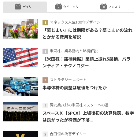
デイリー
ウイークリー
マンスリー
マネックス人生100年デザイン
「墓じまい」には期限がある？墓じまいの流れ
とかかる費用を解説
米国株、業界動向と銘柄解説
【米国株：銘柄発掘】業績上振れ5銘柄、パラ
ンティア・テクノロジー...
ストラテジーレポート
半導体株の調整は底値をつけたか
岡元兵八郎の米国株マスターへの道
スペースＸ［SPCX］上場後初の決算発表、数字
は良かったが株価が下落...
吉田恒の為替デイリー