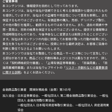
ご留意事項
本コンテンツは、情報提供を目的として行っております。
本コンテンツは、当社や当社が信頼できると考える情報源から提供されたもの
を提供していますが、当社はその正確性や完全性について意見を表明し、また
保証するものではございません。有価証券の購入、売却、デリバティブ取引、
その他の取引を推奨し、勧誘するものではありません。また、過去の実績や予
想・意見は、将来の結果を保証するものではございません。提供する情報等は
作成時現在のものであり、今後予告なしに変更または削除されることがござい
ます。当社は本コンテンツの内容に依拠してお客様が取った行動の結果に対し
責任を負うものではございません。投資にかかる最終決定は、お客様ご自身の
判断と責任でなさるようお願いいたします。
本コンテンツでは当社でお取扱している商品・サービス等について言及してい
る部分があります。商品ごとに手数料等およびリスクは異なりますので、詳し
くは「契約締結前交付書面」、「上場有価証券等書面」、「目論見書」、「目
論見書補完書面」または当社ウェブサイトの「
リスク・手数料などの重要事項
に関する説明
」をよくお読みください。
金融商品取引業者 関東財務局長（金商）第165号
日本証券業協会、一般社団法人 第二種金融商品取引業協会、一般社
団法人 金融先物取引業協会、
一般社団法人 日本暗号資産等取引業協会、一般社団法人 資産運用業
協会