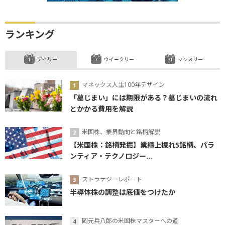
ランキング
デイリー
ウイークリー
マンスリー
マネックス人生100年デザイン
「墓じまい」には期限がある？墓じまいの流れ
とかかる費用を解説
米国株、業界動向と銘柄解説
【米国株：銘柄発掘】業績上振れ5銘柄、パラ
ンティア・テクノロジー...
ストラテジーレポート
半導体株の調整は底値をつけたか
岡元兵八郎の米国株マスターへの道