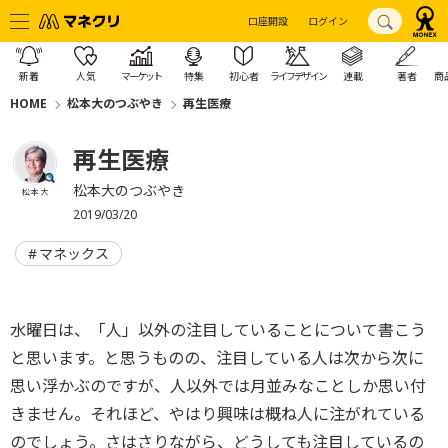
口座開設
ログイン
新着
人気
マーケット
特集
初心者
ライフデザイン
連載
著者
商
HOME
松本大のつぶやき
再生医療
再生医療
松本大のつぶやき
松本 大
2019/03/20
マネックス
水曜日は、「人」以外の注目していることについて書こう
と思います。と思うものの、注目している人は次から次に
思い浮かぶのですが、人以外では月並みなことしか思い付
きません。それほど、やはり興味は概ね人に注がれている
のでしょう。さはさりながら、どうしても注目しているの