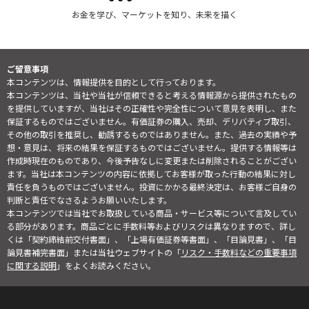
お金を学び、マーケットを知り、未来を描く
ご留意事項
本コンテンツは、情報提供を目的として行っております。
本コンテンツは、当社や当社が信頼できると考える情報源から提供されたもの
を提供していますが、当社はその正確性や完全性について意見を表明し、また
保証するものではございません。有価証券の購入、売却、デリバティブ取引、
その他の取引を推奨し、勧誘するものではありません。また、過去の実績や予
想・意見は、将来の結果を保証するものではございません。提供する情報等は
作成時現在のものであり、今後予告なしに変更または削除されることがござい
ます。当社は本コンテンツの内容に依拠してお客様が取った行動の結果に対し
責任を負うものではございません。投資にかかる最終決定は、お客様ご自身の
判断と責任でなさるようお願いいたします。
本コンテンツでは当社でお取扱している商品・サービス等について言及してい
る部分があります。商品ごとに手数料等およびリスクは異なりますので、詳し
くは「契約締結前交付書面」、「上場有価証券等書面」、「目論見書」、「目
論見書補完書面」または当社ウェブサイトの「
リスク・手数料などの重要事項
に関する説明
」をよくお読みください。