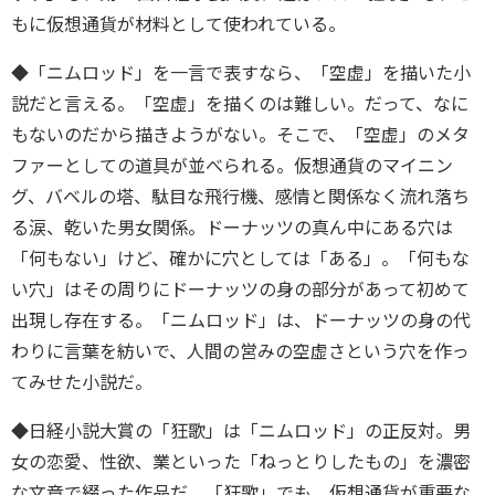
もに仮想通貨が材料として使われている。
◆「ニムロッド」を一言で表すなら、「空虚」を描いた小
説だと言える。「空虚」を描くのは難しい。だって、なに
もないのだから描きようがない。そこで、「空虚」のメタ
ファーとしての道具が並べられる。仮想通貨のマイニン
グ、バベルの塔、駄目な飛行機、感情と関係なく流れ落ち
る涙、乾いた男女関係。ドーナッツの真ん中にある穴は
「何もない」けど、確かに穴としては「ある」。「何もな
い穴」はその周りにドーナッツの身の部分があって初めて
出現し存在する。「ニムロッド」は、ドーナッツの身の代
わりに言葉を紡いで、人間の営みの空虚さという穴を作っ
てみせた小説だ。
◆日経小説大賞の「狂歌」は「ニムロッド」の正反対。男
女の恋愛、性欲、業といった「ねっとりしたもの」を濃密
な文章で綴った作品だ。「狂歌」でも、仮想通貨が重要な