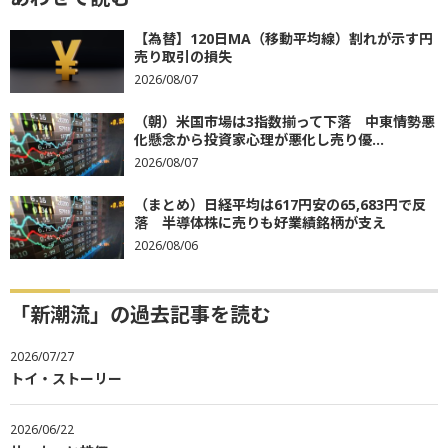
【為替】120日MA（移動平均線）割れが示す円
売り取引の損失
2026/08/07
（朝）米国市場は3指数揃って下落 中東情勢悪
化懸念から投資家心理が悪化し売り優...
2026/08/07
（まとめ）日経平均は617円安の65,683円で反
落 半導体株に売りも好業績銘柄が支え
2026/08/06
「新潮流」の過去記事を読む
2026/07/27
トイ・ストーリー
2026/06/22