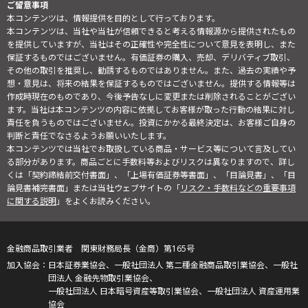
ご留意事項
本コンテンツは、情報提供を目的として行っております。
本コンテンツは、当社や当社が信頼できると考える情報源から提供されたもの
を提供していますが、当社はその正確性や完全性について意見を表明し、また
保証するものではございません。有価証券の購入、売却、デリバティブ取引、
その他の取引を推奨し、勧誘するものではありません。また、過去の実績や予
想・意見は、将来の結果を保証するものではございません。提供する情報等は
作成時現在のものであり、今後予告なしに変更または削除されることがござい
ます。当社は本コンテンツの内容に依拠してお客様が取った行動の結果に対し
責任を負うものではございません。投資にかかる最終決定は、お客様ご自身の
判断と責任でなさるようお願いいたします。
本コンテンツでは当社でお取扱している商品・サービス等について言及してい
る部分があります。商品ごとに手数料等およびリスクは異なりますので、詳し
くは「契約締結前交付書面」、「上場有価証券等書面」、「目論見書」、「目
論見書補完書面」または当社ウェブサイトの「
リスク・手数料などの重要事項
に関する説明
」をよくお読みください。
金融商品取引業者 関東財務局長（金商）第165号
日本証券業協会、一般社団法人 第二種金融商品取引業協会、一般社
団法人 金融先物取引業協会、
一般社団法人 日本暗号資産等取引業協会、一般社団法人 資産運用業
協会