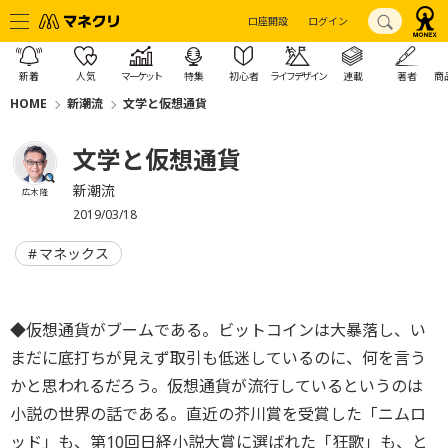
口座開設
ログイン
新着
人気
マーケット
特集
初心者
ライフデザイン
連載
著者
商
HOME
新潮流
文学と仮想通貨
文学と仮想通貨
新潮流
広木 隆
2019/03/18
マネックス
◆仮想通貨がブームである。ビットコインは大暴落し、い
まだに底打ちが見えず取引も低迷しているのに、何を言う
かと思われるだろう。仮想通貨が流行しているというのは
小説の世界の話である。直近の芥川賞を受賞した「ニムロ
ッド」も、第10回日経小説大賞に選ばれた「狂歌」も、と