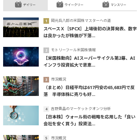
デイリー
ウイークリー
マンスリー
岡元兵八郎の米国株マスターへの道
スペースＸ［SPCX］上場後初の決算発表、数字
は良かったが株価が下落...
モトリーフール米国株情報
【米国株動向】AIスーパーサイクル第2幕、AI
インフラ投資拡大で恩恵...
市況概況
（まとめ）日経平均は617円安の65,683円で反
落 半導体株に売りも好...
吉野貴晶のマーケットクオンツ分析
【日本株】ウォール街の戦略を応用した「良い
会社を安く買う」投資法...
市況概況