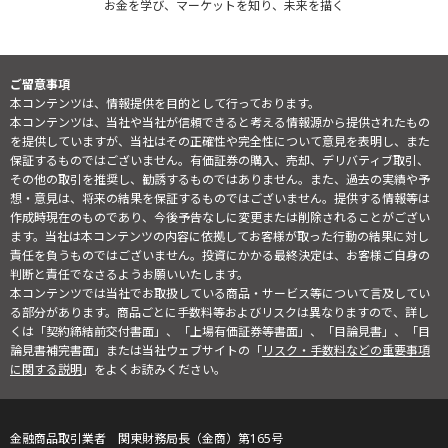
お金を学び、マーケットを知り、未来を描く
ご留意事項
本コンテンツは、情報提供を目的として行っております。
本コンテンツは、当社や当社が信頼できると考える情報源から提供されたもの
を提供していますが、当社はその正確性や完全性について意見を表明し、また
保証するものではございません。有価証券の購入、売却、デリバティブ取引、
その他の取引を推奨し、勧誘するものではありません。また、過去の実績や予
想・意見は、将来の結果を保証するものではございません。提供する情報等は
作成時現在のものであり、今後予告なしに変更または削除されることがござい
ます。当社は本コンテンツの内容に依拠してお客様が取った行動の結果に対し
責任を負うものではございません。投資にかかる最終決定は、お客様ご自身の
判断と責任でなさるようお願いいたします。
本コンテンツでは当社でお取扱している商品・サービス等について言及してい
る部分があります。商品ごとに手数料等およびリスクは異なりますので、詳し
くは「契約締結前交付書面」、「上場有価証券等書面」、「目論見書」、「目
論見書補完書面」または当社ウェブサイトの「
リスク・手数料などの重要事項
に関する説明
」をよくお読みください。
金融商品取引業者 関東財務局長（金商）第165号