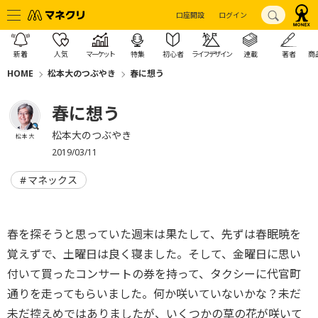
口座開設
ログイン
新着
人気
マーケット
特集
初心者
ライフデザイン
連載
著者
商
HOME
松本大のつぶやき
春に想う
春に想う
松本大のつぶやき
松本 大
2019/03/11
マネックス
春を探そうと思っていた週末は果たして、先ずは春眠暁を
覚えずで、土曜日は良く寝ました。そして、金曜日に思い
付いて買ったコンサートの券を持って、タクシーに代官町
通りを走ってもらいました。何か咲いていないかな？未だ
未だ控えめではありましたが、いくつかの草の花が咲いて