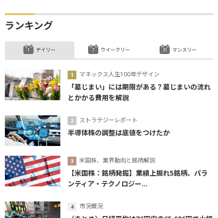
ランキング
デイリー
ウイークリー
マンスリー
マネックス人生100年デザイン
「墓じまい」には期限がある？墓じまいの流れ
とかかる費用を解説
ストラテジーレポート
半導体株の調整は底値をつけたか
米国株、業界動向と銘柄解説
【米国株：銘柄発掘】業績上振れ5銘柄、パラ
ンティア・テクノロジー...
市況概況