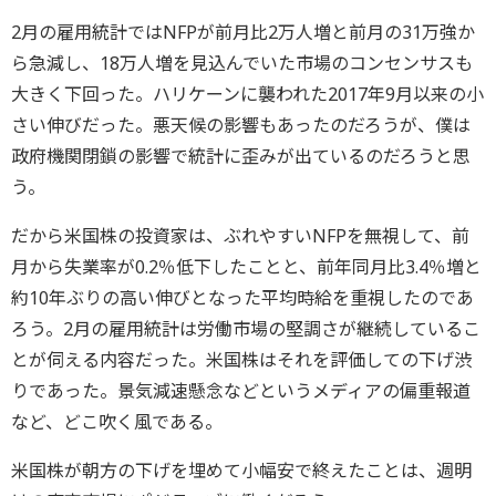
2月の雇用統計ではNFPが前月比2万人増と前月の31万強か
ら急減し、18万人増を見込んでいた市場のコンセンサスも
大きく下回った。ハリケーンに襲われた2017年9月以来の小
さい伸びだった。悪天候の影響もあったのだろうが、僕は
政府機関閉鎖の影響で統計に歪みが出ているのだろうと思
う。
だから米国株の投資家は、ぶれやすいNFPを無視して、前
月から失業率が0.2％低下したことと、前年同月比3.4％増と
約10年ぶりの高い伸びとなった平均時給を重視したのであ
ろう。2月の雇用統計は労働市場の堅調さが継続しているこ
とが伺える内容だった。米国株はそれを評価しての下げ渋
りであった。景気減速懸念などというメディアの偏重報道
など、どこ吹く風である。
米国株が朝方の下げを埋めて小幅安で終えたことは、週明