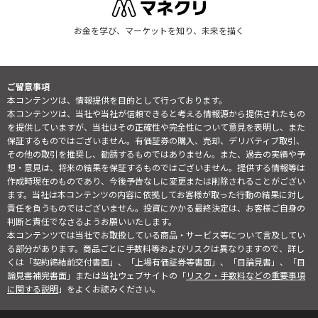
お金を学び、マーケットを知り、未来を描く
ご留意事項
本コンテンツは、情報提供を目的として行っております。
本コンテンツは、当社や当社が信頼できると考える情報源から提供されたもの
を提供していますが、当社はその正確性や完全性について意見を表明し、また
保証するものではございません。有価証券の購入、売却、デリバティブ取引、
その他の取引を推奨し、勧誘するものではありません。また、過去の実績や予
想・意見は、将来の結果を保証するものではございません。提供する情報等は
作成時現在のものであり、今後予告なしに変更または削除されることがござい
ます。当社は本コンテンツの内容に依拠してお客様が取った行動の結果に対し
責任を負うものではございません。投資にかかる最終決定は、お客様ご自身の
判断と責任でなさるようお願いいたします。
本コンテンツでは当社でお取扱している商品・サービス等について言及してい
る部分があります。商品ごとに手数料等およびリスクは異なりますので、詳し
くは「契約締結前交付書面」、「上場有価証券等書面」、「目論見書」、「目
論見書補完書面」または当社ウェブサイトの「
リスク・手数料などの重要事項
に関する説明
」をよくお読みください。