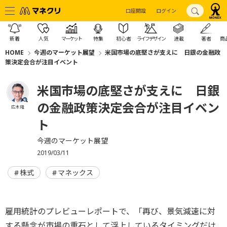
口座開設
ログイン
新着
人気
マーケット
特集
初心者
ライフデザイン
連載
著者
商
HOME
今週のマーケット展望
米国市場の底堅さが支えに 日銀の金融政
策決定会合が注目イベント
米国市場の底堅さが支えに 日銀
の金融政策決定会合が注目イベン
広木 隆
ト
今週のマーケット展望
2019/03/11
株式
マネックス
雇用統計のプレビューレポートで、「再び、景気減速に対
する懸念が市場の重石として浮上しているタイミングだけ