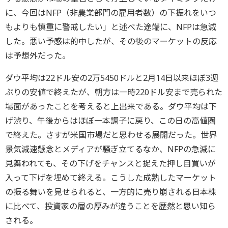
に、今回はNFP（非農業部門の雇用者数）の下振れをいつ
もよりも慎重に警戒したい」と述べた途端に、NFPは急減
した。悪い予感は的中したが、その後のマーケットの反応
は予想外だった。
ダウ平均は22ドル安の2万5450ドルと2月14日以来ほぼ3週
ぶりの安値で終えたが、朝方は一時220ドル安まで売られた
場面があったことを考えると上出来である。ダウ平均は下
げ渋り、午後からはほぼ一本調子に戻り、この日の高値圏
で終えた。さすが米国市場だと思わせる展開だった。世界
景気減速懸念とメディアが騒ぎ立てるなか、NFPの急減に
見舞われても、その下げをチャンスと捉えた押し目買いが
入って下げを埋めて終える。こうした成熟したマーケット
の振る舞いを見せられると、一方的に売り崩される日本株
に比べて、投資家の層の厚みが違うことを歴然と思い知ら
される。