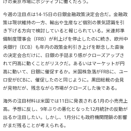
けの東京市場にポジティブに働くだろう。
今週の注目点は14-15日の日銀金融政策決定会合だ。金融政
策は現状維持の一方、輸出や生産など個別の景気認識を引
き下げる方向で検討していると報じられている。米連邦準
備制度理事会（FRB）が利上げを停止したのに続き、欧州中
央銀行（ECB）も年内の政策金利引き上げを断念した直後
の決定会合だけに、日銀の手詰まり感がクローズアップさ
れて円高に動くことがリスクだ。あるいはマーケットが円
高に動いて、日銀に催促するか。米国株急落がFRBに、ユー
ロ安がECBに、催促したのと同じように。黒田総裁の会見
が見物だが、残念ながら市場がクローズした後である。
海外の注目材料は米国では11日に発表される1月の小売売上
高。予想に反し、9年ぶりの悪化となった12月統計の反動が
出るか注目したい。しかし、1月分にも政府機関閉鎖の影響
がまだ残ることが考えられる。