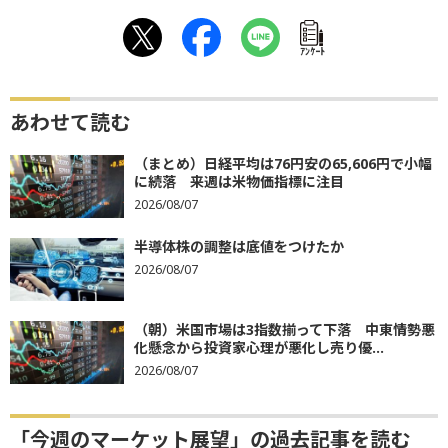
ｱﾝｹｰﾄ
あわせて読む
（まとめ）日経平均は76円安の65,606円で小幅
に続落 来週は米物価指標に注目
2026/08/07
半導体株の調整は底値をつけたか
2026/08/07
（朝）米国市場は3指数揃って下落 中東情勢悪
化懸念から投資家心理が悪化し売り優...
2026/08/07
「今週のマーケット展望」の過去記事を読む