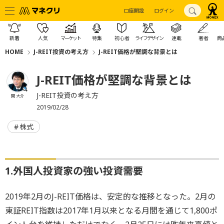
口座開設
ログイン
新着
人気
マーケット
特集
初心者
ライフデザイン
連載
著者
商
HOME
J-REIT投資の考え方
J-REIT価格が堅調な背景とは
J-REIT価格が堅調な背景とは
J-REIT投資の考え方
関 大介
2019/02/28
株式
1.外国人投資家の強い投資需要
2019年2月のJ-REIT価格は、安定的な推移となった。2月の
東証REIT指数は2017年1月以来となる月間を通じて1,800ポ