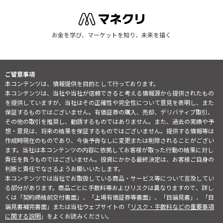
お金を学び、マーケットを知り、未来を描く
ご留意事項
本コンテンツは、情報提供を目的として行っております。
本コンテンツは、当社や当社が信頼できると考える情報源から提供されたもの
を提供していますが、当社はその正確性や完全性について意見を表明し、また
保証するものではございません。有価証券の購入、売却、デリバティブ取引、
その他の取引を推奨し、勧誘するものではありません。また、過去の実績や予
想・意見は、将来の結果を保証するものではございません。提供する情報等は
作成時現在のものであり、今後予告なしに変更または削除されることがござい
ます。当社は本コンテンツの内容に依拠してお客様が取った行動の結果に対し
責任を負うものではございません。投資にかかる最終決定は、お客様ご自身の
判断と責任でなさるようお願いいたします。
本コンテンツでは当社でお取扱している商品・サービス等について言及してい
る部分があります。商品ごとに手数料等およびリスクは異なりますので、詳し
くは「契約締結前交付書面」、「上場有価証券等書面」、「目論見書」、「目
論見書補完書面」または当社ウェブサイトの「
リスク・手数料などの重要事項
に関する説明
」をよくお読みください。