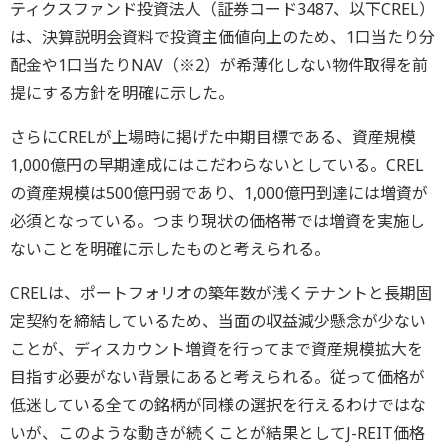
ティクスファンド投資法人（証券コード3487、以下CREL）
は、決算説明会資料で投資主価値向上のため、1口当たり分
配金や1口当たりNAV（※2）が希薄化しない物件取得を前
提にする方針を明確に示した。
さらにCRELが上場時に掲げた中期目標である、資産規模
1,000億円の早期達成にはこだわらないとしている。CREL
の資産規模は500億円弱であり、1,000億円到達には増資が
必須となっている。つまり現状の価格帯では増資を実施し
ないことを明確に示したものと考えられる。
CRELは、ポートフォリオの築年数が浅くテナントと長期固
定契約を締結しているため、当面の収益減少懸念が少ない
ことが、ディスカウント増資を行ってまで資産規模拡大を
目指す必要がない背景にあると考えられる。従って価格が
低迷している全ての銘柄が同様の選択を行えるわけではな
いが、このような動きが続くことが結果としてJ-REIT価格