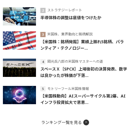
ストラテジーレポート
半導体株の調整は底値をつけたか
米国株、業界動向と銘柄解説
【米国株：銘柄発掘】業績上振れ5銘柄、パラ
ンティア・テクノロジー...
岡元兵八郎の米国株マスターへの道
スペースＸ［SPCX］上場後初の決算発表、数字
は良かったが株価が下落...
モトリーフール米国株情報
【米国株動向】AIスーパーサイクル第2幕、AI
インフラ投資拡大で恩恵...
ランキング一覧を見る