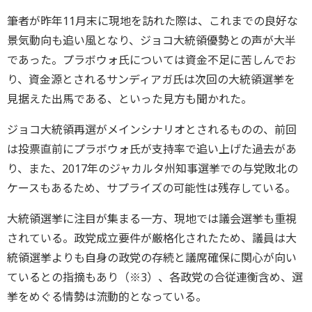
筆者が昨年11月末に現地を訪れた際は、これまでの良好な
景気動向も追い風となり、ジョコ大統領優勢との声が大半
であった。プラボウォ氏については資金不足に苦しんでお
り、資金源とされるサンディアガ氏は次回の大統領選挙を
見据えた出馬である、といった見方も聞かれた。
ジョコ大統領再選がメインシナリオとされるものの、前回
は投票直前にプラボウォ氏が支持率で追い上げた過去があ
り、また、2017年のジャカルタ州知事選挙での与党敗北の
ケースもあるため、サプライズの可能性は残存している。
大統領選挙に注目が集まる一方、現地では議会選挙も重視
されている。政党成立要件が厳格化されたため、議員は大
統領選挙よりも自身の政党の存続と議席確保に関心が向い
ているとの指摘もあり（※3）、各政党の合従連衡含め、選
挙をめぐる情勢は流動的となっている。