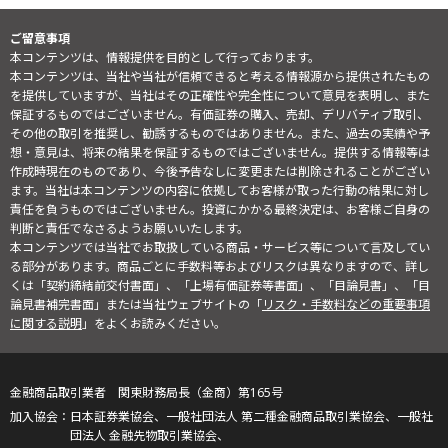
ご留意事項
本コンテンツは、情報提供を目的として行っております。
本コンテンツは、当社や当社が信頼できると考える情報源から提供されたもの
を提供していますが、当社はその正確性や完全性について意見を表明し、また
保証するものではございません。有価証券の購入、売却、デリバティブ取引、
その他の取引を推奨し、勧誘するものではありません。また、過去の実績や予
想・意見は、将来の結果を保証するものではございません。提供する情報等は
作成時現在のものであり、今後予告なしに変更または削除されることがござい
ます。当社は本コンテンツの内容に依拠してお客様が取った行動の結果に対し
責任を負うものではございません。投資にかかる最終決定は、お客様ご自身の
判断と責任でなさるようお願いいたします。
本コンテンツでは当社でお取扱している商品・サービス等について言及してい
る部分があります。商品ごとに手数料等およびリスクは異なりますので、詳し
くは「契約締結前交付書面」、「上場有価証券等書面」、「目論見書」、「目
論見書補完書面」または当社ウェブサイトの「
リスク・手数料などの重要事項
に関する説明
」をよくお読みください。
金融商品取引業者 関東財務局長（金商）第165号
日本証券業協会、一般社団法人 第二種金融商品取引業協会、一般社
団法人 金融先物取引業協会、