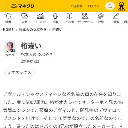
口座開設
ログイン
新着
人気
マーケット
特集
初心者
ライフデザイン
連載
著者
商
HOME
松本大のつぶやき
桁違い
桁違い
松本大のつぶやき
松本 大
2019/01/22
マネックス
デヴェル・シックスティーンなる名前の車の存在を知りま
した。
実に5007馬力。桁がオカシイです。ターボ４発の16
気筒エンジンで、
悪魔のデヴィルと、開発中のデヴェロッ
プメントを掛けて、
そして16気筒なのでこの名前なのでし
ょう。造ったのはドバイの3兄弟が設立したメーカーで、
４