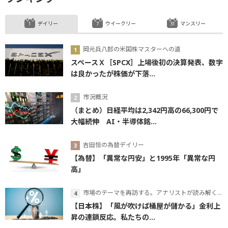
デイリー
ウイークリー
マンスリー
岡元兵八郎の米国株マスターへの道
スペースＸ［SPCX］上場後初の決算発表、数字
は良かったが株価が下落...
市況概況
（まとめ）日経平均は2,342円高の66,300円で
大幅続伸 AI・半導体銘...
吉田恒の為替デイリー
【為替】「異常な円安」と1995年「異常な円
高」
市場のテーマを再訪する。アナリストが読み解くテーマの本質
【日本株】「風が吹けば桶屋が儲かる」金利上
昇の連鎖反応。私たちの...