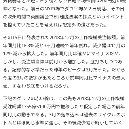
気機器などが逆に牽引役となり日経平均株価は200円近い続
伸となった。前日のNY市場でダウ平均が２日続落、その日
の欧州時間で英国議会でEU離脱法案の採決というイベント
を控えていたことを考えれば想定外の強さだった。
その15日に発表された2018年12月の工作機械受注総額。前
年同月比18.3％減と3ヶ月連続で前年割れ。減少幅は11月の
17％減から拡大した。前年同月比は確かにマイナスだが、
しかし、受注額自体は前月から増加した。底打ちしつつあ
る。記録的な水準だった昨年のピークは3月だった。だから
今度の3月の数字が出たところが前年同月比マイナスの最大
値、すなわち底をつけるだろう。
下記のグラフの赤い線は、この先も2018年12月の工作機械
受注総額1355億5100万円で推移したと仮定した場合の前年
同月比の動きである。3月の落ち込みは過去のサイクルのボ
トムとほぼ同じ水準に達し、その後減少幅が縮小していく