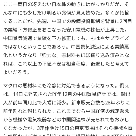
ここ一両日の冴えない日本株の動きにはがっかりだが、そ
んな中にも少しだけ明るい兆候が見え始めた。多くが指摘
することだが、先週、中国での設備投資抑制を背景に2回目
の業績下方修正をおこなった安川電機の株価が上昇した。
中国景気減速で業績を下方修正しても、もはやサプライズ
ではないということであろう。中国景気減速による業績悪
化というかなり「強力な」悪材料もほぼ織り込み済みとな
れば、これ以上の下値不安は相当程度、後退したと考えて
よいだろう。
マクロの悪材料にも冷静に対処できるようになった。例え
ば、14日に発表された昨年12月の中国貿易統計では、輸出
入が前年同月比で大幅に減少。新車販売台数も28年ぶりに
前年割れと報じられた。これまでなら中国経済の減速懸念
から機械や電気機器などの中国関連株が売られてもおかし
くなかったが、3連休明け15日の東京市場はそれら機械や電