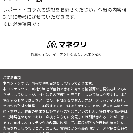
レポート・コラムの感想をお寄せください。今後の内容検
討等に参考にさせていただきます。
※は必須項目です。
お金を学び、マーケットを知り、未来を描く
ご留意事項
本コンテンツは、情報提供を目的として行っております。
本コンテンツは、当社や当社が信頼できると考える情報源から提供されたもの
を提供していますが、当社はその正確性や完全性について意見を表明し、また
保証するものではございません。有価証券の購入、売却、デリバティブ取引、
その他の取引を推奨し、勧誘するものではありません。また、過去の実績や予
想・意見は、将来の結果を保証するものではございません。提供する情報等は
作成時現在のものであり、今後予告なしに変更または削除されることがござい
ます。当社は本コンテンツの内容に依拠してお客様が取った行動の結果に対し
責任を負うものではございません。投資にかかる最終決定は、お客様ご自身の