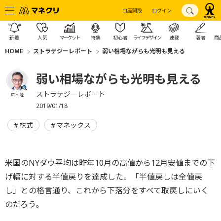
口座開設
ログイン
新着
人気
マーケット
特集
初心者
ライフデザイン
連載
著者
商
HOME
ストラテジーレポート
弱い相場ながらも光明も見える
弱い相場ながらも光明も見える
ストラテジーレポート
広木 隆
2019/01/18
株式
マネックス
米国のNYダウ平均は昨年10月の高値から12月安値までの下
げ幅に対する半値戻りを達成した。「半値戻しは全値戻
し」との格言通り、これから下落分をすべて取戻しにいく
のだろう。