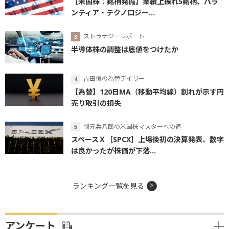
【米国株：銘柄発掘】業績上振れ5銘柄、パラ
ンティア・テクノロジー...
ストラテジーレポート
半導体株の調整は底値をつけたか
吉田恒の為替デイリー
【為替】120日MA（移動平均線）割れが示す円
売り取引の損失
岡元兵八郎の米国株マスターへの道
スペースＸ［SPCX］上場後初の決算発表、数字
は良かったが株価が下落...
ランキング一覧を見る
アンケート