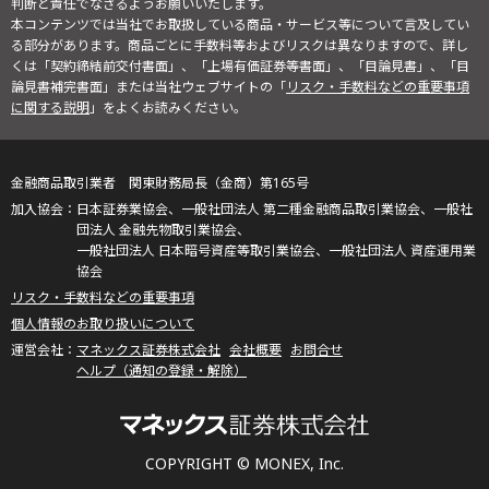
判断と責任でなさるようお願いいたします。
本コンテンツでは当社でお取扱している商品・サービス等について言及してい
る部分があります。商品ごとに手数料等およびリスクは異なりますので、詳し
くは「契約締結前交付書面」、「上場有価証券等書面」、「目論見書」、「目
論見書補完書面」または当社ウェブサイトの「
リスク・手数料などの重要事項
に関する説明
」をよくお読みください。
金融商品取引業者 関東財務局長（金商）第165号
日本証券業協会、一般社団法人 第二種金融商品取引業協会、一般社
団法人 金融先物取引業協会、
一般社団法人 日本暗号資産等取引業協会、一般社団法人 資産運用業
協会
リスク・手数料などの重要事項
個人情報のお取り扱いについて
マネックス証券株式会社
会社概要
お問合せ
ヘルプ（通知の登録・解除）
COPYRIGHT © MONEX, Inc.