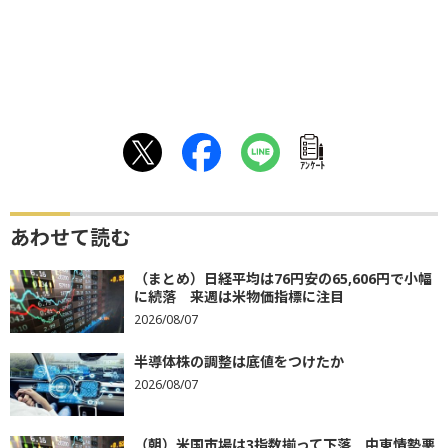
ｱﾝｹｰﾄ
あわせて読む
（まとめ）日経平均は76円安の65,606円で小幅
に続落 来週は米物価指標に注目
2026/08/07
半導体株の調整は底値をつけたか
2026/08/07
（朝）米国市場は3指数揃って下落 中東情勢悪