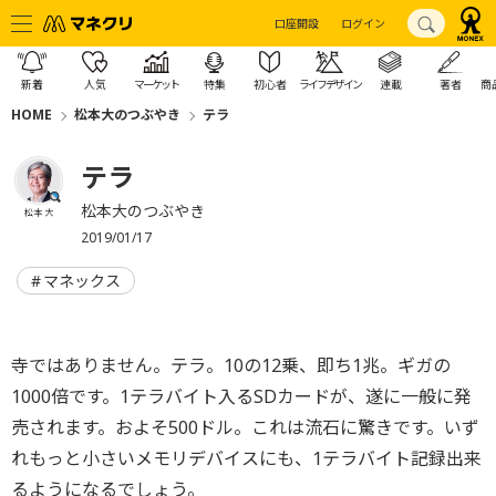
口座開設
ログイン
新着
人気
マーケット
特集
初心者
ライフデザイン
連載
著者
商
HOME
松本大のつぶやき
テラ
テラ
松本大のつぶやき
松本 大
2019/01/17
マネックス
寺ではありません。テラ。10の12乗、即ち1兆。ギガの
1000倍です。1テラバイト入るSDカードが、遂に一般に発
売されます。およそ500ドル。これは流石に驚きです。いず
れもっと小さいメモリデバイスにも、1テラバイト記録出来
るようになるでしょう。