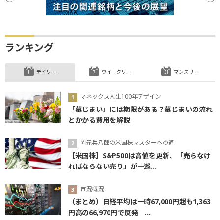
ランキング
デイリー
ウイークリー
マンスリー
マネックス人生100年デザイン
「墓じまい」には期限がある？墓じまいの流れ
とかかる費用を解説
岡元兵八郎の米国株マスターへの道
【米国株】S&P500は高値を更新、「売らなけ
ればならない売り」が一巡...
市況概況
（まとめ）日経平均は一時67,000円超も1,363
円高の66,970円で反発 ...