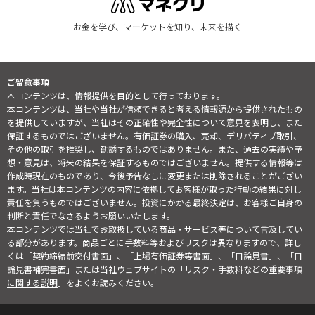
お金を学び、マーケットを知り、未来を描く
ご留意事項
本コンテンツは、情報提供を目的として行っております。
本コンテンツは、当社や当社が信頼できると考える情報源から提供されたもの
を提供していますが、当社はその正確性や完全性について意見を表明し、また
保証するものではございません。有価証券の購入、売却、デリバティブ取引、
その他の取引を推奨し、勧誘するものではありません。また、過去の実績や予
想・意見は、将来の結果を保証するものではございません。提供する情報等は
作成時現在のものであり、今後予告なしに変更または削除されることがござい
ます。当社は本コンテンツの内容に依拠してお客様が取った行動の結果に対し
責任を負うものではございません。投資にかかる最終決定は、お客様ご自身の
判断と責任でなさるようお願いいたします。
本コンテンツでは当社でお取扱している商品・サービス等について言及してい
る部分があります。商品ごとに手数料等およびリスクは異なりますので、詳し
くは「契約締結前交付書面」、「上場有価証券等書面」、「目論見書」、「目
論見書補完書面」または当社ウェブサイトの「
リスク・手数料などの重要事項
に関する説明
」をよくお読みください。