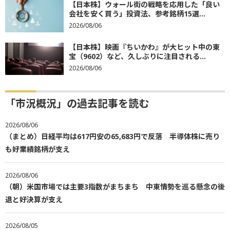
【日本株】ウォール街の戦略を応用した「良い
会社を安く買う」投資法、参考銘柄15選...
2026/08/06
【日本株】映画『ちいかわ』が大ヒット中の東
宝（9602）など、久しぶりに注目される...
2026/08/06
「市況概況」の過去記事を読む
2026/08/06
（まとめ）日経平均は617円安の65,683円で反落 半導体株に売り
も好業績銘柄が支え
2026/08/06
（朝）米国市場では主要3指数がまちまち 中東情勢を巡る懸念の後
退と好決算が支え
2026/08/05