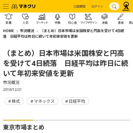
口座開設
ログイン
新着
人気
マーケット
特集
初心者
ライフデザイン
連載
著者
商
HOME
市況概況
（まとめ）日本市場は米国株安と円高を受けて4日続
落 日経平均は昨日に続いて年初来安値を更新
（まとめ）日本市場は米国株安と円高
を受けて4日続落 日経平均は昨日に続
いて年初来安値を更新
市況概況
2018/12/21
株式
マネックス
日経平均
東京市場まとめ