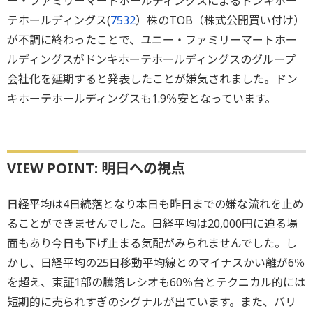
ー・ファミリーマートホールディングスによるドンキホー
テホールディングス(
7532
）株のTOB（株式公開買い付け）
が不調に終わったことで、ユニー・ファミリーマートホー
ルディングスがドンキホーテホールディングスのグループ
会社化を延期すると発表したことが嫌気されました。ドン
キホーテホールディングスも1.9％安となっています。
VIEW POINT: 明日への視点
日経平均は4日続落となり本日も昨日までの嫌な流れを止め
ることができませんでした。日経平均は20,000円に迫る場
面もあり今日も下げ止まる気配がみられませんでした。し
かし、日経平均の25日移動平均線とのマイナスかい離が6％
を超え、東証1部の騰落レシオも60％台とテクニカル的には
短期的に売られすぎのシグナルが出ています。また、バリ