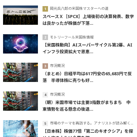
岡元兵八郎の米国株マスターへの道
スペースＸ［SPCX］上場後初の決算発表、数字
は良かったが株価が下落...
モトリーフール米国株情報
【米国株動向】AIスーパーサイクル第2幕、AI
インフラ投資拡大で恩恵...
市況概況
（まとめ）日経平均は617円安の65,683円で反
落 半導体株に売りも好...
市況概況
（朝）米国市場では主要3指数がまちまち 中
東情勢を巡る懸念の後退...
市場のテーマを再訪する。アナリストが読み解くテーマの本質
【日本株】株価77倍「第二のキオクシア」を探