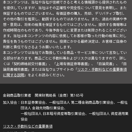
本コンテンツは、当社や当社が信頼できると考える情報源から提供されたもの
を提供していますが、当社はその正確性や完全性について意見を表明し、また
保証するものではございません。有価証券の購入、売却、デリバティブ取引、
その他の取引を推奨し、勧誘するものではありません。また、過去の実績や予
想・意見は、将来の結果を保証するものではございません。提供する情報等は
作成時現在のものであり、今後予告なしに変更または削除されることがござい
ます。当社は本コンテンツの内容に依拠してお客様が取った行動の結果に対し
責任を負うものではございません。投資にかかる最終決定は、お客様ご自身の
判断と責任でなさるようお願いいたします。
本コンテンツでは当社でお取扱している商品・サービス等について言及してい
る部分があります。商品ごとに手数料等およびリスクは異なりますので、詳し
くは「契約締結前交付書面」、「上場有価証券等書面」、「目論見書」、「目
論見書補完書面」または当社ウェブサイトの「
リスク・手数料などの重要事項
に関する説明
」をよくお読みください。
金融商品取引業者 関東財務局長（金商）第165号
日本証券業協会、一般社団法人 第二種金融商品取引業協会、一般社
団法人 金融先物取引業協会、
一般社団法人 日本暗号資産等取引業協会、一般社団法人 資産運用業
協会
リスク・手数料などの重要事項