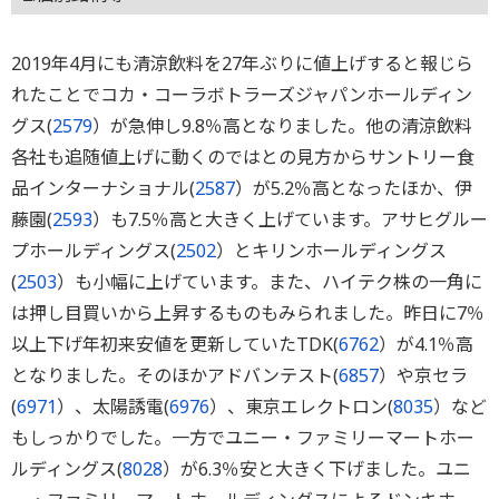
2019年4月にも清涼飲料を27年ぶりに値上げすると報じら
れたことでコカ・コーラボトラーズジャパンホールディン
グス(
2579
）が急伸し9.8％高となりました。他の清涼飲料
各社も追随値上げに動くのではとの見方からサントリー食
品インターナショナル(
2587
）が5.2％高となったほか、伊
藤園(
2593
）も7.5％高と大きく上げています。アサヒグルー
プホールディングス(
2502
）とキリンホールディングス
(
2503
）も小幅に上げています。また、ハイテク株の一角に
は押し目買いから上昇するものもみられました。昨日に7％
以上下げ年初来安値を更新していたTDK(
6762
）が4.1％高
となりました。そのほかアドバンテスト(
6857
）や京セラ
(
6971
）、太陽誘電(
6976
）、東京エレクトロン(
8035
）など
もしっかりでした。一方でユニー・ファミリーマートホー
ルディングス(
8028
）が6.3％安と大きく下げました。ユニ