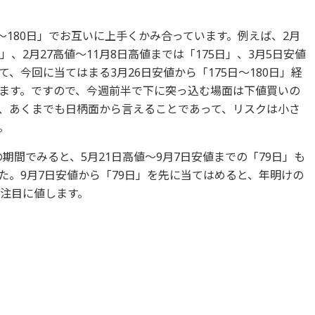
～180日」でお互いに上手くかみ合っています。例えば、2月
日」、2月27高値～11月8日高値までは「175日」、3月5日安値
して、今回に当てはまる3月26日安値から「175日～180日」経
なります。ですので、今週前半で下に突っ込む場面は下値買いの
、あくまでも日柄面から言えることであって、リスクは小さ
。
の期間でみると、5月21日高値～9月7日安値までの「79日」も
た。9月7日安値から「79日」を先に当てはめると、年明けの
て注目に値します。