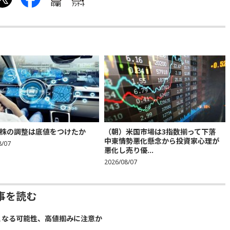
印刷
ｱﾝｹｰﾄ
株の調整は底値をつけたか
（朝）米国市場は3指数揃って下落
中東情勢悪化懸念から投資家心理が
8/07
悪化し売り優...
2026/08/07
事を読む
となる可能性、高値掴みに注意か