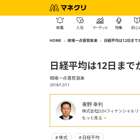
新着
人気
マーケット
特集
初心
HOME
相場一点喜怒哀楽
日経平均は12日まで
日経平均は12日まで
相場一点喜怒哀楽
2018/12/11
東野 幸利
株式会社DZHフィナンシャルリ
もっと見る
株式
日経平均