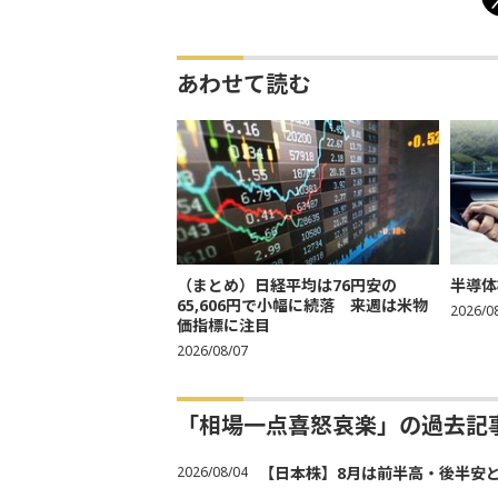
あわせて読む
（まとめ）日経平均は76円安の
半導体
65,606円で小幅に続落 来週は米物
2026/0
価指標に注目
2026/08/07
「相場一点喜怒哀楽」の過去記
2026/08/04
【日本株】8月は前半高・後半安