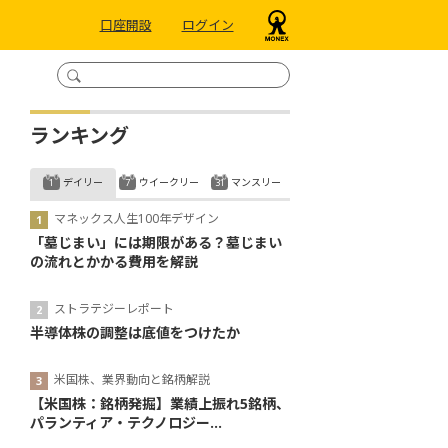
口座開設
ログイン
ランキング
デイリー
ウイークリー
マンスリー
マネックス人生100年デザイン
「墓じまい」には期限がある？墓じまい
の流れとかかる費用を解説
ストラテジーレポート
半導体株の調整は底値をつけたか
米国株、業界動向と銘柄解説
【米国株：銘柄発掘】業績上振れ5銘柄、
パランティア・テクノロジー...