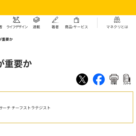
者
ライフデザイン
連載
著者
商
品・
サービス
マネクリとは
が重要か
が重要か
印刷
ｱﾝｹｰﾄ
サーチ チーフストラテジスト