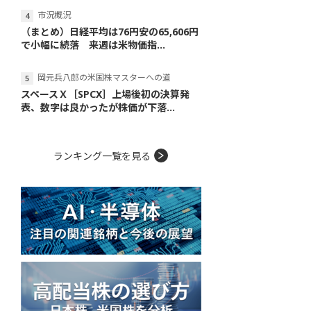
市況概況
（まとめ）日経平均は76円安の65,606円
で小幅に続落 来週は米物価指...
岡元兵八郎の米国株マスターへの道
スペースＸ［SPCX］上場後初の決算発
表、数字は良かったが株価が下落...
ランキング一覧を見る