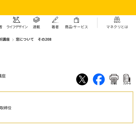
者
ライフデザイン
連載
著者
商
品・
サービス
マネクリとは
析講座
窓について その208
08
講座
印刷
ｱﾝｹｰﾄ
表取締役