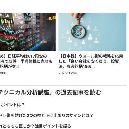
め）日経平均は617円安の
【日本株】ウォール街の戦略を応用
683円で反落 半導体株に売りも
した「良い会社を安く買う」投資
銘柄が支え
法、参考銘柄15選...
8/06
2026/08/06
テクニカル分析講座」の過去記事を読む
目ポイントは？
ド回復を妨げた2つの壁と下げ止まりのサインとは？
れとももち直しか？注目ポイントを探る