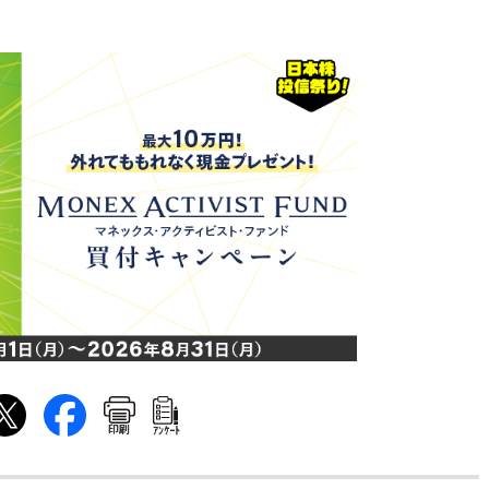
印刷
ｱﾝｹｰﾄ