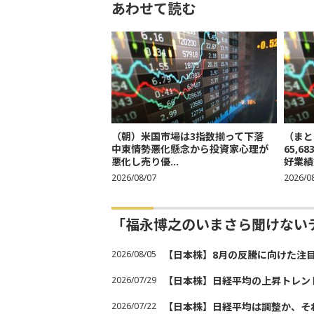
あわせて読む
（朝）米国市場は3指数揃って下落
（まと
中東情勢悪化懸念から投資家心理が
65,
悪化し売り優...
好業績
2026/08/07
2026/0
「福永博之のいまさら聞けない
2026/08/05
【日本株】8月の反騰に向けた注
2026/07/29
【日本株】日経平均の上昇トレン
2026/07/22
【日本株】日経平均は調整か、そ