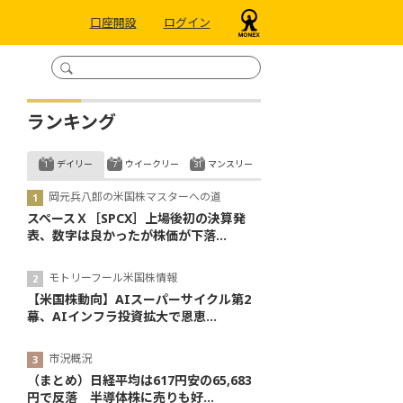
口座開設
ログイン
ランキング
デイリー
ウイークリー
マンスリー
岡元兵八郎の米国株マスターへの道
スペースＸ［SPCX］上場後初の決算発
表、数字は良かったが株価が下落...
モトリーフール米国株情報
【米国株動向】AIスーパーサイクル第2
幕、AIインフラ投資拡大で恩恵...
市況概況
（まとめ）日経平均は617円安の65,683
円で反落 半導体株に売りも好...