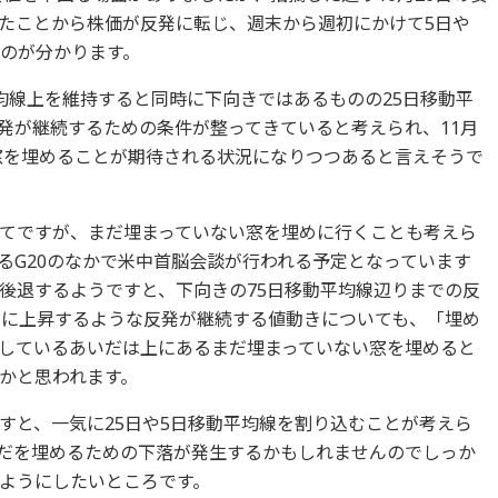
たことから株価が反発に転じ、週末から週初にかけて5日や
るのが分かります。
均線上を維持すると同時に下向きではあるものの25日移動平
発が継続するための条件が整ってきていると考えられ、11月
た窓を埋めることが期待される状況になりつつあると言えそうで
てですが、まだ埋まっていない窓を埋めに行くことも考えら
るG20のなかで米中首脳会談が行われる予定となっています
後退するようですと、下向きの75日移動平均線辺りまでの反
らに上昇するような反発が継続する値動きについても、「埋め
しているあいだは上にあるまだ埋まっていない窓を埋めると
かと思われます。
すと、一気に25日や5日移動平均線を割り込むことが考えら
あいだを埋めるための下落が発生するかもしれませんのでしっか
ようにしたいところです。