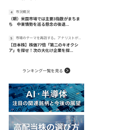
市況概況
（朝）米国市場では主要3指数がまちま
ち 中東情勢を巡る懸念の後退...
市場のテーマを再訪する。アナリストが読み解くテーマの本質
【日本株】株価77倍「第二のキオクシ
ア」を探せ！次の大化け企業を探...
ランキング一覧を見る