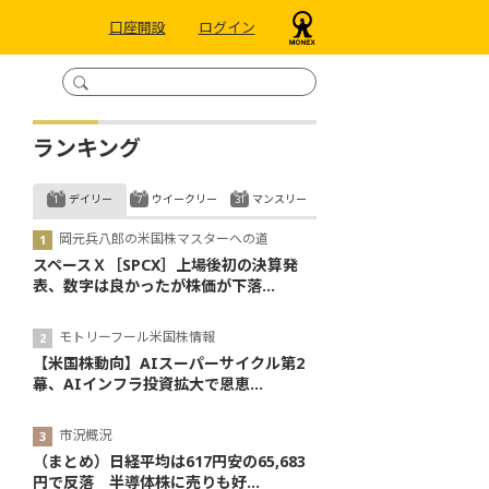
口座開設
ログイン
ランキング
デイリー
ウイークリー
マンスリー
岡元兵八郎の米国株マスターへの道
スペースＸ［SPCX］上場後初の決算発
表、数字は良かったが株価が下落...
モトリーフール米国株情報
【米国株動向】AIスーパーサイクル第2
幕、AIインフラ投資拡大で恩恵...
市況概況
（まとめ）日経平均は617円安の65,683
円で反落 半導体株に売りも好...