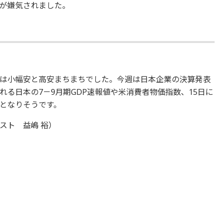
が嫌気されました。
IXは小幅安と高安まちまちでした。今週は日本企業の決算発表
れる日本の7－9月期GDP速報値や米消費者物価指数、15日に
となりそうです。
スト 益嶋 裕）