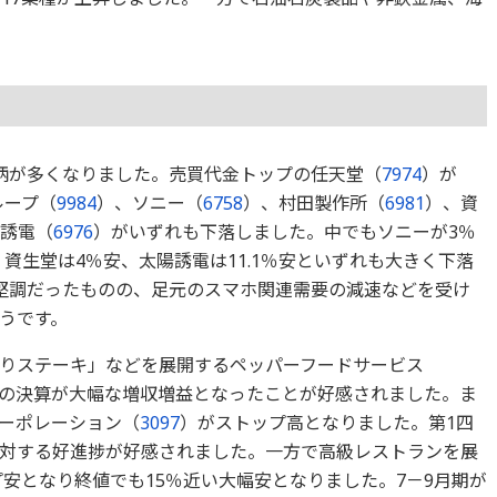
柄が多くなりました。売買代金トップの任天堂（
7974
）が
ループ（
9984
）、ソニー（
6758
）、村田製作所（
6981
）、資
誘電（
6976
）がいずれも下落しました。中でもソニーが3％
、資生堂は4％安、太陽誘電は11.1％安といずれも大きく下落
堅調だったものの、足元のスマホ関連需要の減速などを受け
うです。
りステーキ」などを展開するペッパーフードサービス
月の決算が大幅な増収増益となったことが好感されました。ま
ーポレーション（
3097
）がストップ高となりました。第1四
対する好進捗が好感されました。一方で高級レストランを展
安となり終値でも15％近い大幅安となりました。7－9月期が