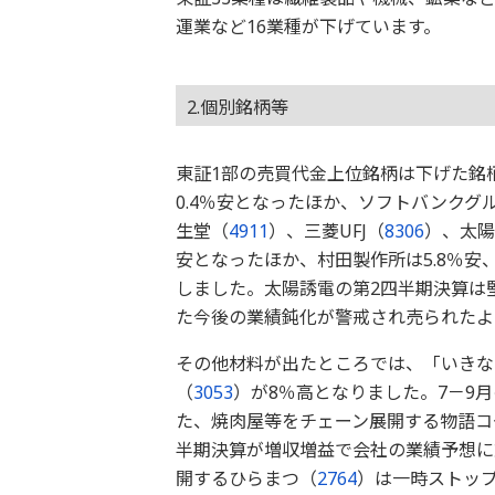
運業など16業種が下げています。
2.個別銘柄等
東証1部の売買代金上位銘柄は下げた銘
0.4％安となったほか、ソフトバンクグ
生堂（
4911
）、三菱UFJ（
8306
）、太陽
安となったほか、村田製作所は5.8％安
しました。太陽誘電の第2四半期決算は
た今後の業績鈍化が警戒され売られたよ
その他材料が出たところでは、「いきな
（
3053
）が8％高となりました。7－9
た、焼肉屋等をチェーン展開する物語コ
半期決算が増収増益で会社の業績予想に
開するひらまつ（
2764
）は一時ストップ