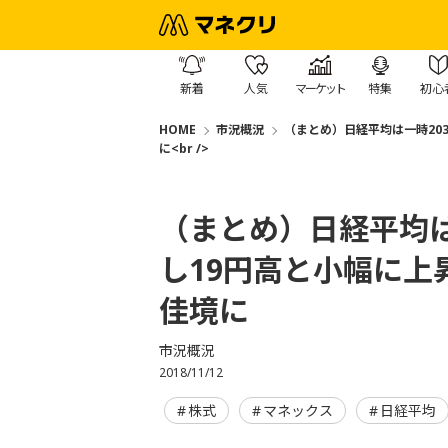
新着
人気
マーケット
特集
初心
HOME
市況概況
（まとめ）日経平均は一時20
に<br />
（まとめ）日経平均は
し19円高と小幅に
佳境に
市況概況
2018/11/12
株式
マネックス
日経平均