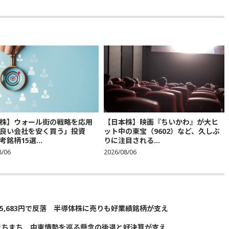
株】ウォール街の戦略を応用
【日本株】映画『ちいかわ』が大ヒ
良い会社を安く買う」投資
ット中の東宝（9602）など、久しぶ
銘柄15選...
りに注目される...
8/06
2026/08/06
5,683円で反落 半導体株に売りも好業績銘柄が支え
まちまち 中東情勢を巡る懸念の後退と好決算が支え