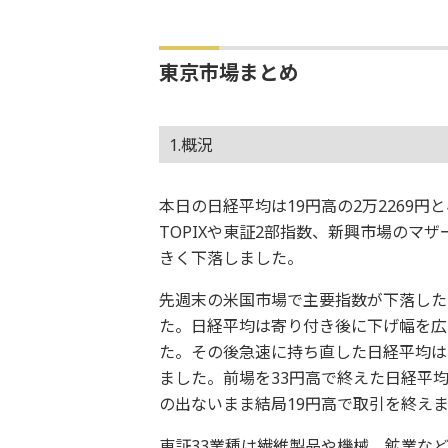
東京市場まとめ
1.概況
本日の日経平均は19円高の2万2269円
TOPIXや東証2部指数、新興市場のマ
きく下落しました。
先週末の米国市場で主要指数が下落したこ
た。日経平均は寄り付き後に下げ幅を広げ
た。その後急速に持ち直した日経平均は
ました。前場を33円高で終えた日経平
の出ないまま結局19円高で取引を終えま
東証33業種は繊維製品や機械、鉱業な