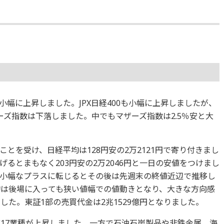
と小幅に上昇しました。JPX日経400も小幅に上昇しましたが、
ザーズ指数は下落しました。中でもマザーズ指数は2.5％安と大
とを受け、日経平均は128円安の2万2121円で寄り付きまし
るとまもなく203円安の2万2046円と一日の安値をつけまし
小幅なプラスに転じるとその後は先週末の終値近辺で推移し
均は後場に入っても狭い値幅での値動きとなり、大きな方向感
した。東証1部の売買代金は2兆1529億円となりました。
ど17業種が上昇しました。一方で石油石炭製品や非鉄金属、海