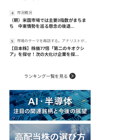
市況概況
（朝）米国市場では主要3指数がまちま
ち 中東情勢を巡る懸念の後退...
市場のテーマを再訪する。アナリストが読み解くテーマの本質
【日本株】株価77倍「第二のキオクシ
ア」を探せ！次の大化け企業を探...
ランキング一覧を見る