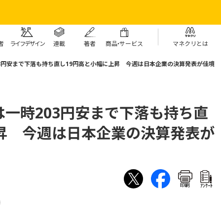
者
ライフデザイン
連載
著者
商
品・
サービス
マネクリとは
3円安まで下落も持ち直し19円高と小幅に上昇 今週は日本企業の決算発表が佳境
一時203円安まで下落も持ち直
上昇 今週は日本企業の決算発表が
印刷
ｱﾝｹｰﾄ