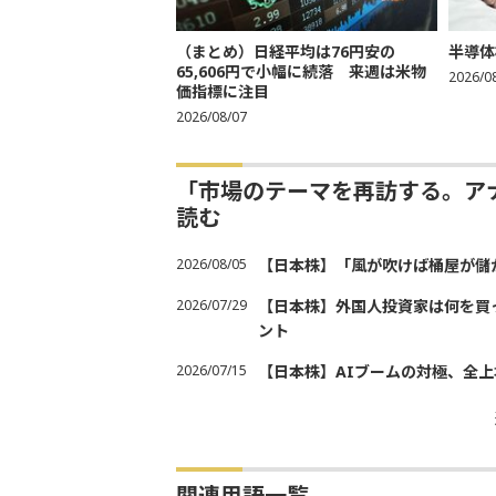
（まとめ）日経平均は76円安の
半導体
65,606円で小幅に続落 来週は米物
2026/0
価指標に注目
2026/08/07
「市場のテーマを再訪する。ア
読む
2026/08/05
【日本株】「風が吹けば桶屋が儲
2026/07/29
【日本株】外国人投資家は何を買
ント
2026/07/15
【日本株】AIブームの対極、全上
関連用語一覧