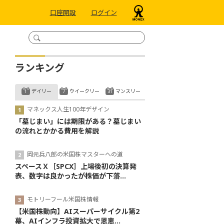
口座開設
ログイン
ランキング
デイリー
ウイークリー
マンスリー
マネックス人生100年デザイン
「墓じまい」には期限がある？墓じまい
の流れとかかる費用を解説
岡元兵八郎の米国株マスターへの道
スペースＸ［SPCX］上場後初の決算発
表、数字は良かったが株価が下落...
モトリーフール米国株情報
【米国株動向】AIスーパーサイクル第2
幕、AIインフラ投資拡大で恩恵...