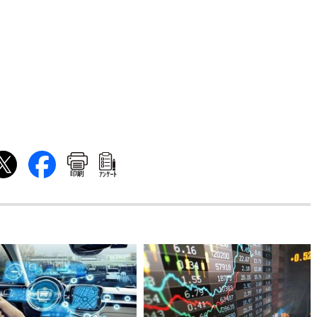
印刷
ｱﾝｹｰﾄ