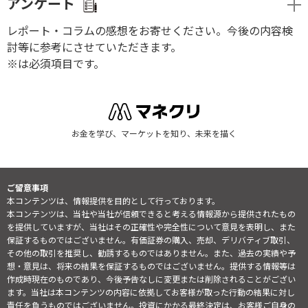
アンケート
レポート・コラムの感想をお寄せください。今後の内容検
討等に参考にさせていただきます。
※は必須項目です。
お金を学び、マーケットを知り、未来を描く
ご留意事項
本コンテンツは、情報提供を目的として行っております。
本コンテンツは、当社や当社が信頼できると考える情報源から提供されたもの
を提供していますが、当社はその正確性や完全性について意見を表明し、また
保証するものではございません。有価証券の購入、売却、デリバティブ取引、
その他の取引を推奨し、勧誘するものではありません。また、過去の実績や予
想・意見は、将来の結果を保証するものではございません。提供する情報等は
作成時現在のものであり、今後予告なしに変更または削除されることがござい
ます。当社は本コンテンツの内容に依拠してお客様が取った行動の結果に対し
責任を負うものではございません。投資にかかる最終決定は、お客様ご自身の