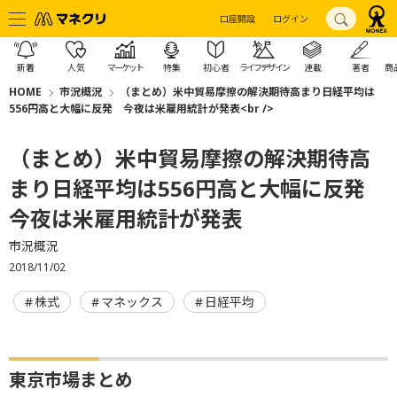
口座開設
ログイン
新着
人気
マーケット
特集
初心者
ライフデザイン
連載
著者
商
HOME
市況概況
（まとめ）米中貿易摩擦の解決期待高まり日経平均は
556円高と大幅に反発 今夜は米雇用統計が発表<br />
（まとめ）米中貿易摩擦の解決期待高
まり日経平均は556円高と大幅に反発
今夜は米雇用統計が発表
市況概況
2018/11/02
株式
マネックス
日経平均
東京市場まとめ