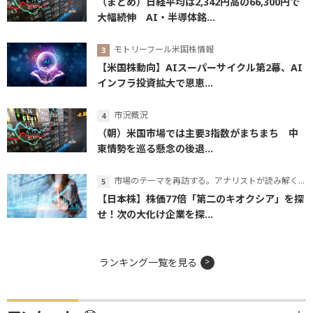
（まとめ）日経平均は2,342円高の66,300円で
大幅続伸 AI・半導体銘...
モトリーフール米国株情報
【米国株動向】AIスーパーサイクル第2幕、AI
インフラ投資拡大で恩恵...
市況概況
（朝）米国市場では主要3指数がまちまち 中
東情勢を巡る懸念の後退...
市場のテーマを再訪する。アナリストが読み解くテーマの本質
【日本株】株価77倍「第二のキオクシア」を探
せ！次の大化け企業を探...
ランキング一覧を見る