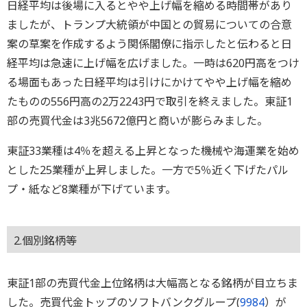
日経平均は後場に入るとやや上げ幅を縮める時間帯があり
ましたが、トランプ大統領が中国との貿易についての合意
案の草案を作成するよう関係閣僚に指示したと伝わると日
経平均は急速に上げ幅を広げました。一時は620円高をつけ
る場面もあった日経平均は引けにかけてやや上げ幅を縮め
たものの556円高の2万2243円で取引を終えました。東証1
部の売買代金は3兆5672億円と商いが膨らみました。
東証33業種は4％を超える上昇となった機械や海運業を始め
とした25業種が上昇しました。一方で5％近く下げたパル
プ・紙など8業種が下げています。
2.個別銘柄等
東証1部の売買代金上位銘柄は大幅高となる銘柄が目立ちま
した。売買代金トップのソフトバンクグループ(
9984
）が