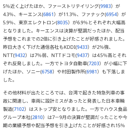
5％近く上げたほか、ファーストリテイリング(
9983
）が
4.3％、キーエンス(
6861
）が11.3％、ファナック(
6954
）が
5.9％、東京エレクトロン(
8035
）が6.9％とそれぞれ大幅高
となりました。キーエンスは決算が堅調だったほか、配当
予想をこれまでの2倍に引き上げたことが好感されました。
昨日大きく下げた通信各社もKDDI(
9433
）が2％強、
NTT(
9432
）は7％弱、NTTドコモ(
9437
）は4.5％高とそれ
ぞれ反発しました。一方でトヨタ自動車(
7203
）が小幅に下
げたほか、ソニー(
6758
）や村田製作所(
6981
）も下落しま
した。
その他材料が出たところでは、台湾で起きた特急列車の事
故に関連し、車両に設計ミスがあったと発表した日本車輌
製造(
7102
）はストップ安となりました。一方でハウス食品
グループ本社(
2810
）は7－9月の決算が堅調だったことや今
期の業績予想や配当予想を引き上げたことが好感され15％