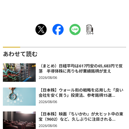
ｱﾝｹｰﾄ
あわせて読む
（まとめ）日経平均は617円安の65,683円で反
落 半導体株に売りも好業績銘柄が支え
2026/08/06
【日本株】ウォール街の戦略を応用した「良い
会社を安く買う」投資法、参考銘柄15選...
2026/08/06
【日本株】映画『ちいかわ』が大ヒット中の東
宝（9602）など、久しぶりに注目される...
2026/08/06