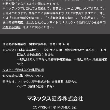
判断と責任でなさるようお願いいたします。
本コンテンツでは当社でお取扱している商品・サービス等について言及してい
る部分があります。商品ごとに手数料等およびリスクは異なりますので、詳し
くは「契約締結前交付書面」、「上場有価証券等書面」、「目論見書」、「目
論見書補完書面」または当社ウェブサイトの「
リスク・手数料などの重要事項
に関する説明
」をよくお読みください。
金融商品取引業者 関東財務局長（金商）第165号
日本証券業協会、一般社団法人 第二種金融商品取引業協会、一般社
団法人 金融先物取引業協会、
一般社団法人 日本暗号資産等取引業協会、一般社団法人 資産運用業
協会
リスク・手数料などの重要事項
個人情報のお取り扱いについて
マネックス証券株式会社
会社概要
お問合せ
ヘルプ（通知の登録・解除）
COPYRIGHT © MONEX, Inc.