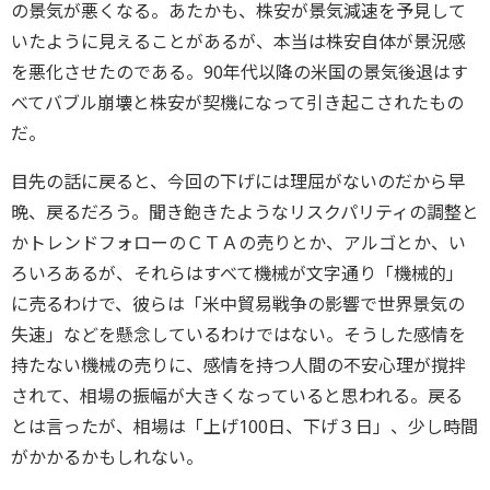
の景気が悪くなる。あたかも、株安が景気減速を予見して
いたように見えることがあるが、本当は株安自体が景況感
を悪化させたのである。90年代以降の米国の景気後退はす
べてバブル崩壊と株安が契機になって引き起こされたもの
だ。
目先の話に戻ると、今回の下げには理屈がないのだから早
晩、戻るだろう。聞き飽きたようなリスクパリティの調整と
かトレンドフォローのＣＴＡの売りとか、アルゴとか、い
ろいろあるが、それらはすべて機械が文字通り「機械的」
に売るわけで、彼らは「米中貿易戦争の影響で世界景気の
失速」などを懸念しているわけではない。そうした感情を
持たない機械の売りに、感情を持つ人間の不安心理が撹拌
されて、相場の振幅が大きくなっていると思われる。戻る
とは言ったが、相場は「上げ100日、下げ３日」、少し時間
がかかるかもしれない。