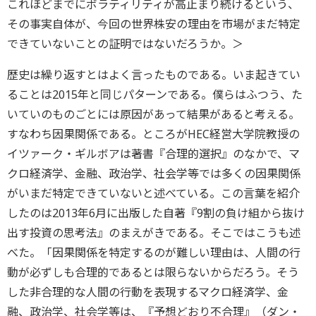
これほどまでにボラティリティが高止まり続けるという、
その事実自体が、今回の世界株安の理由を市場がまだ特定
できていないことの証明ではないだろうか。＞
歴史は繰り返すとはよく言ったものである。いま起きてい
ることは2015年と同じパターンである。僕らはふつう、た
いていのものごとには原因があって結果があると考える。
すなわち因果関係である。ところがHEC経営大学院教授の
イツァーク・ギルボアは著書『合理的選択』のなかで、マ
クロ経済学、金融、政治学、社会学等では多くの因果関係
がいまだ特定できていないと述べている。この言葉を紹介
したのは2013年6月に出版した自著『9割の負け組から抜け
出す投資の思考法』のまえがきである。そこではこうも述
べた。「因果関係を特定するのが難しい理由は、人間の行
動が必ずしも合理的であるとは限らないからだろう。そう
した非合理的な人間の行動を表現するマクロ経済学、金
融、政治学、社会学等は、『予想どおり不合理』（ダン・