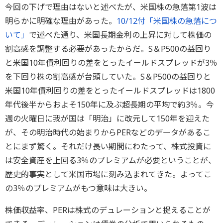
今回の下げで理由はないと述べたが、米国株の急落第1波は
明らかに明確な理由があった。
10/12付「米国株の急落につ
いて」
で述べた通り、米国長期金利の上昇に対して株価の
割高感を調整する必要があったからだ。S＆P500の益回り
と米国10年債利回りの差をとったイールドスプレッドが3％
を下回り株の割高感が台頭していた。S＆P500の益回りと
米国10年債利回りの差をとったイールドスプレッドは1800
年代後半からおよそ150年に及ぶ超長期の平均で約3％。今
週の火曜日に我が国は「明治」に改元して150年を迎えた
が、その明治時代の始まりからPERなどのデータがあるこ
とにまず驚く。それだけ長い期間にわたって、株式投資に
は安全資産を上回る3％のプレミアムが必要ということが、
歴史的事実として米国市場に刻み込まれてきた。よってこ
の3％のプレミアムがもつ意味は大きい。
株価収益率、PERは株式のデュレーションと捉えることが