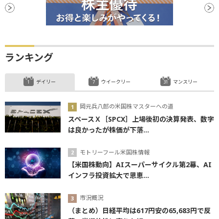
ランキング
デイリー
ウイークリー
マンスリー
岡元兵八郎の米国株マスターへの道
スペースＸ［SPCX］上場後初の決算発表、数字
は良かったが株価が下落...
モトリーフール米国株情報
【米国株動向】AIスーパーサイクル第2幕、AI
インフラ投資拡大で恩恵...
市況概況
（まとめ）日経平均は617円安の65,683円で反