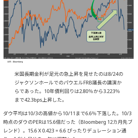
米国長期金利が足元の急上昇を見せたのは8/24の
ジャクソンホールでのパウエルFRB議長の講演か
らであった。10年債利回りは2.80％から3.223％
まで42.3bps上昇した。
ダウ平均は10/3の高値から10/11まで6.6％下落した。10/3
時点のダウのPERは15.6倍だった（Bloomberg 12カ月先ブ
レンド）。15.6 X 0.423 = 6.6 ぴったりデュレーション通