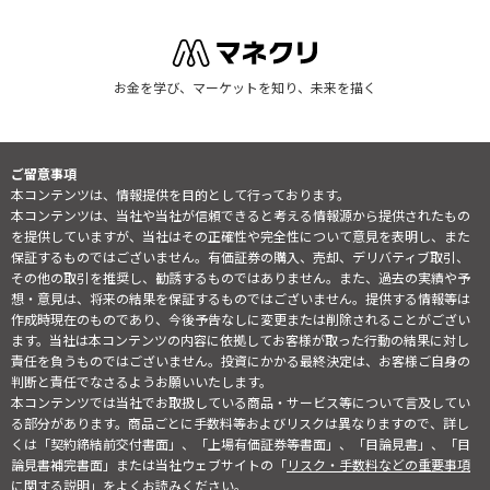
お金を学び、マーケットを知り、未来を描く
ご留意事項
本コンテンツは、情報提供を目的として行っております。
本コンテンツは、当社や当社が信頼できると考える情報源から提供されたもの
を提供していますが、当社はその正確性や完全性について意見を表明し、また
保証するものではございません。有価証券の購入、売却、デリバティブ取引、
その他の取引を推奨し、勧誘するものではありません。また、過去の実績や予
想・意見は、将来の結果を保証するものではございません。提供する情報等は
作成時現在のものであり、今後予告なしに変更または削除されることがござい
ます。当社は本コンテンツの内容に依拠してお客様が取った行動の結果に対し
責任を負うものではございません。投資にかかる最終決定は、お客様ご自身の
判断と責任でなさるようお願いいたします。
本コンテンツでは当社でお取扱している商品・サービス等について言及してい
る部分があります。商品ごとに手数料等およびリスクは異なりますので、詳し
くは「契約締結前交付書面」、「上場有価証券等書面」、「目論見書」、「目
論見書補完書面」または当社ウェブサイトの「
リスク・手数料などの重要事項
に関する説明
」をよくお読みください。