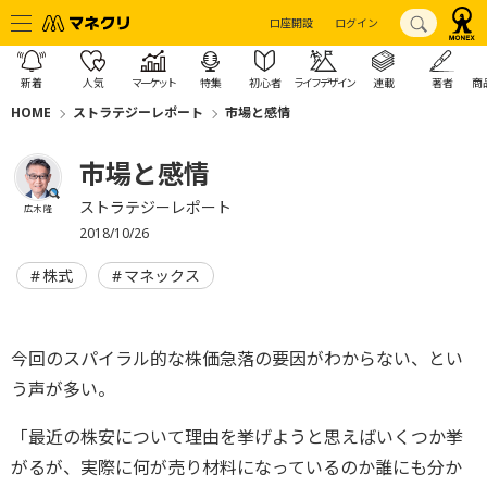
口座開設
ログイン
新着
人気
マーケット
特集
初心者
ライフデザイン
連載
著者
商
HOME
ストラテジーレポート
市場と感情
市場と感情
ストラテジーレポート
広木 隆
2018/10/26
株式
マネックス
今回のスパイラル的な株価急落の要因がわからない、とい
う声が多い。
「最近の株安について理由を挙げようと思えばいくつか挙
がるが、実際に何が売り材料になっているのか誰にも分か