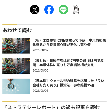
ｱﾝｹｰﾄ
あわせて読む
（朝）米国市場は3指数揃って下落 中東情勢悪
化懸念から投資家心理が悪化し売り優...
2026/08/07
（まとめ）日経平均は617円安の65,683円で反
落 半導体株に売りも好業績銘柄が支え
2026/08/06
【日本株】ウォール街の戦略を応用した「良い
会社を安く買う」投資法、参考銘柄15選...
2026/08/06
「ストラテジーレポート」の過去記事を読む