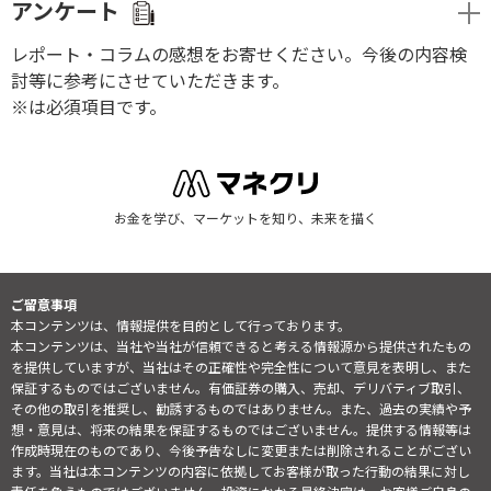
アンケート
レポート・コラムの感想をお寄せください。今後の内容検
討等に参考にさせていただきます。
※は必須項目です。
お金を学び、マーケットを知り、未来を描く
ご留意事項
本コンテンツは、情報提供を目的として行っております。
本コンテンツは、当社や当社が信頼できると考える情報源から提供されたもの
を提供していますが、当社はその正確性や完全性について意見を表明し、また
保証するものではございません。有価証券の購入、売却、デリバティブ取引、
その他の取引を推奨し、勧誘するものではありません。また、過去の実績や予
想・意見は、将来の結果を保証するものではございません。提供する情報等は
作成時現在のものであり、今後予告なしに変更または削除されることがござい
ます。当社は本コンテンツの内容に依拠してお客様が取った行動の結果に対し