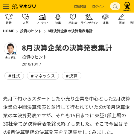
口座開設
ログイン
新着
人気
マーケット
特集
初心者
ライフデザイン
連載
著者
商
HOME
投資のヒント
8月決算企業の決算発表集計
8月決算企業の決算発表集計
投資のヒント
金山 敏之
2018/10/17
株式
マネックス
決算
先月下旬からスタートした小売り企業を中心とした2月決算
企業の中間決算発表と並行して行われていたのが8月決算企
業の本決算発表ですが、それも15日までに東証1部上場の
30社全てが決算発表を終え終了しました。そこで今回はそ
の8月決算銘柄の決算発表を早速集計してみました。