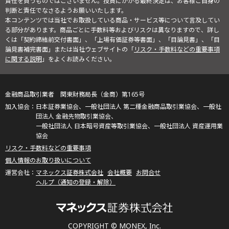
責任を負うものではございません。投資にかかる最終決定は、お客様ご自身の
判断と責任でなさるようお願いいたします。
本コンテンツでは当社でお取扱している商品・サービス等について言及してい
る部分があります。商品ごとに手数料等およびリスクは異なりますので、詳し
くは「契約締結前交付書面」、「上場有価証券等書面」、「目論見書」、「目
論見書補完書面」または当社ウェブサイトの「
リスク・手数料などの重要事項
に関する説明
」をよくお読みください。
金融商品取引業者 関東財務局長（金商）第165号
日本証券業協会、一般社団法人 第二種金融商品取引業協会、一般社
団法人 金融先物取引業協会、
一般社団法人 日本暗号資産等取引業協会、一般社団法人 資産運用業
協会
リスク・手数料などの重要事項
個人情報のお取り扱いについて
マネックス証券株式会社
会社概要
お問合せ
ヘルプ（通知の登録・解除）
COPYRIGHT © MONEX, Inc.