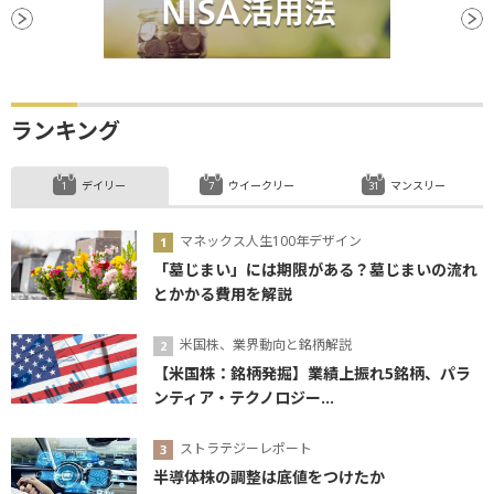
ランキング
デイリー
ウイークリー
マンスリー
マネックス人生100年デザイン
「墓じまい」には期限がある？墓じまいの流れ
とかかる費用を解説
米国株、業界動向と銘柄解説
【米国株：銘柄発掘】業績上振れ5銘柄、パラ
ンティア・テクノロジー...
ストラテジーレポート
半導体株の調整は底値をつけたか