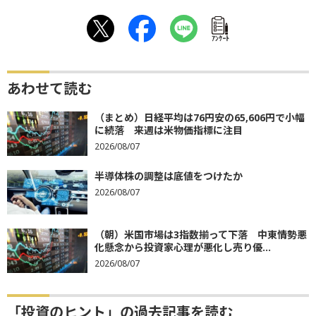
ｱﾝｹｰﾄ
あわせて読む
（まとめ）日経平均は76円安の65,606円で小幅
に続落 来週は米物価指標に注目
2026/08/07
半導体株の調整は底値をつけたか
2026/08/07
（朝）米国市場は3指数揃って下落 中東情勢悪
化懸念から投資家心理が悪化し売り優...
2026/08/07
「投資のヒント」の過去記事を読む