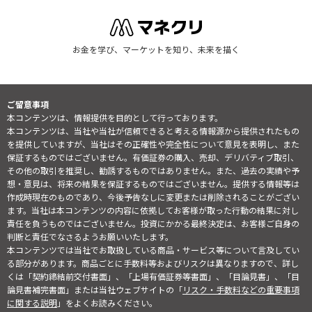
お金を学び、マーケットを知り、未来を描く
ご留意事項
本コンテンツは、情報提供を目的として行っております。
本コンテンツは、当社や当社が信頼できると考える情報源から提供されたもの
を提供していますが、当社はその正確性や完全性について意見を表明し、また
保証するものではございません。有価証券の購入、売却、デリバティブ取引、
その他の取引を推奨し、勧誘するものではありません。また、過去の実績や予
想・意見は、将来の結果を保証するものではございません。提供する情報等は
作成時現在のものであり、今後予告なしに変更または削除されることがござい
ます。当社は本コンテンツの内容に依拠してお客様が取った行動の結果に対し
責任を負うものではございません。投資にかかる最終決定は、お客様ご自身の
判断と責任でなさるようお願いいたします。
本コンテンツでは当社でお取扱している商品・サービス等について言及してい
る部分があります。商品ごとに手数料等およびリスクは異なりますので、詳し
くは「契約締結前交付書面」、「上場有価証券等書面」、「目論見書」、「目
論見書補完書面」または当社ウェブサイトの「
リスク・手数料などの重要事項
に関する説明
」をよくお読みください。