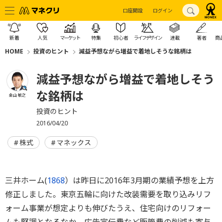
口座開設
ログイン
新着
人気
マーケット
特集
初心者
ライフデザイン
連載
著者
商
HOME
投資のヒント
減益予想ながら増益で着地しそうな銘柄は
減益予想ながら増益で着地しそう
な銘柄は
金山 敏之
投資のヒント
2016/04/20
株式
マネックス
三井ホーム(
1868
）は昨日に2016年3月期の業績予想を上方
修正しました。東京五輪に向けた改装需要を取り込みリフ
ォーム事業が想定よりも伸びたうえ、住宅向けのリフォー