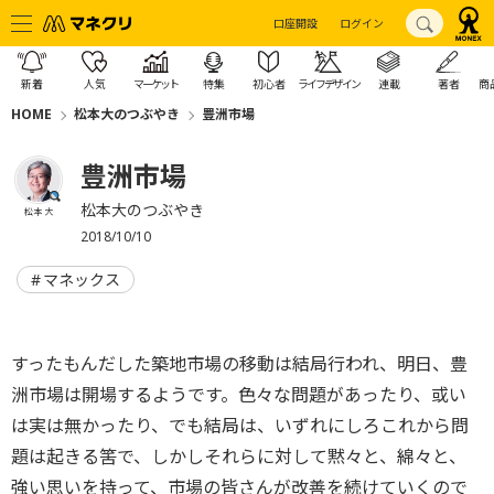
口座開設
ログイン
新着
人気
マーケット
特集
初心者
ライフデザイン
連載
著者
商
HOME
松本大のつぶやき
豊洲市場
豊洲市場
松本大のつぶやき
松本 大
2018/10/10
マネックス
すったもんだした築地市場の移動は結局行われ、明日、豊
洲市場は開場するようです。色々な問題があったり、或い
は実は無かったり、でも結局は、いずれにしろこれから問
題は起きる筈で、しかしそれらに対して黙々と、綿々と、
強い思いを持って、市場の皆さんが改善を続けていくので