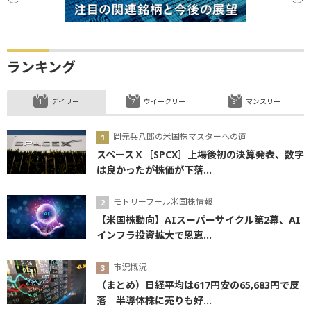
ランキング
デイリー
ウイークリー
マンスリー
岡元兵八郎の米国株マスターへの道
スペースＸ［SPCX］上場後初の決算発表、数字
は良かったが株価が下落...
モトリーフール米国株情報
【米国株動向】AIスーパーサイクル第2幕、AI
インフラ投資拡大で恩恵...
市況概況
（まとめ）日経平均は617円安の65,683円で反
落 半導体株に売りも好...