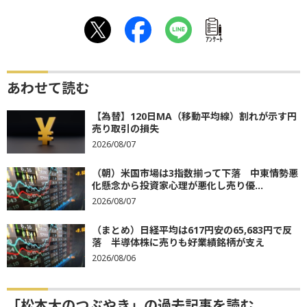
ｱﾝｹｰﾄ
あわせて読む
【為替】120日MA（移動平均線）割れが示す円
売り取引の損失
2026/08/07
（朝）米国市場は3指数揃って下落 中東情勢悪
化懸念から投資家心理が悪化し売り優...
2026/08/07
（まとめ）日経平均は617円安の65,683円で反
落 半導体株に売りも好業績銘柄が支え
2026/08/06
「松本大のつぶやき」の過去記事を読む