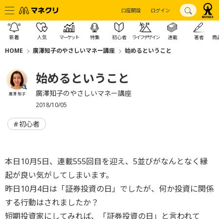
口座開設
ログイン
新着
人気
マーケット
特集
初心者
ライフデザイン
連載
著者
商
HOME
廣澤知子のやさしいマネー講座
始めるということ
始めるということ
廣澤知子のやさしいマネー講座
廣澤 知子
2018/10/05
初心者
本日10月5日、連載555回目を迎え、5並びがなんとなく縁
起が良い気がしてしまいます。
昨日10月4日は「証券投資の日」でしたが、何か投資に関係
する行動はされましたか？
短期投資家にしてみれば、「証券投資の日」と言われて