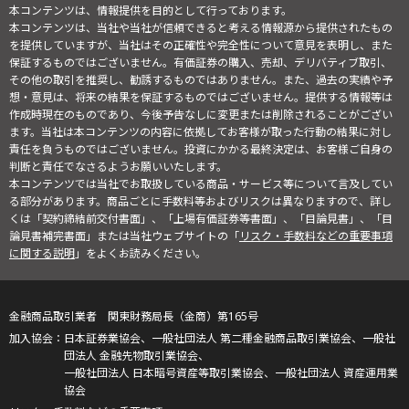
本コンテンツは、情報提供を目的として行っております。
本コンテンツは、当社や当社が信頼できると考える情報源から提供されたもの
を提供していますが、当社はその正確性や完全性について意見を表明し、また
保証するものではございません。有価証券の購入、売却、デリバティブ取引、
その他の取引を推奨し、勧誘するものではありません。また、過去の実績や予
想・意見は、将来の結果を保証するものではございません。提供する情報等は
作成時現在のものであり、今後予告なしに変更または削除されることがござい
ます。当社は本コンテンツの内容に依拠してお客様が取った行動の結果に対し
責任を負うものではございません。投資にかかる最終決定は、お客様ご自身の
判断と責任でなさるようお願いいたします。
本コンテンツでは当社でお取扱している商品・サービス等について言及してい
る部分があります。商品ごとに手数料等およびリスクは異なりますので、詳し
くは「契約締結前交付書面」、「上場有価証券等書面」、「目論見書」、「目
論見書補完書面」または当社ウェブサイトの「
リスク・手数料などの重要事項
に関する説明
」をよくお読みください。
金融商品取引業者 関東財務局長（金商）第165号
日本証券業協会、一般社団法人 第二種金融商品取引業協会、一般社
団法人 金融先物取引業協会、
一般社団法人 日本暗号資産等取引業協会、一般社団法人 資産運用業
協会