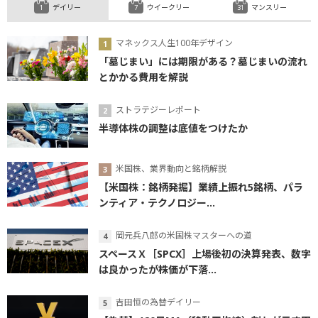
デイリー
ウイークリー
マンスリー
マネックス人生100年デザイン
「墓じまい」には期限がある？墓じまいの流れ
とかかる費用を解説
ストラテジーレポート
半導体株の調整は底値をつけたか
米国株、業界動向と銘柄解説
【米国株：銘柄発掘】業績上振れ5銘柄、パラ
ンティア・テクノロジー...
岡元兵八郎の米国株マスターへの道
スペースＸ［SPCX］上場後初の決算発表、数字
は良かったが株価が下落...
吉田恒の為替デイリー