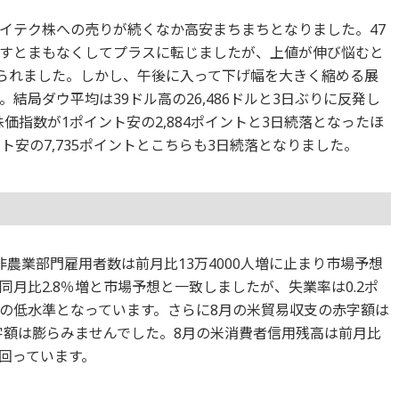
イテク株への売りが続くなか高安まちまちとなりました。47
すとまもなくしてプラスに転じましたが、上値が伸び悩むと
売られました。しかし、午後に入って下げ幅を大きく縮める展
結局ダウ平均は39ドル高の26,486ドルと3日ぶりに反発し
株価指数が1ポイント安の2,884ポイントと3日続落となったほ
ト安の7,735ポイントとこちらも3日続落となりました。
農業部門雇用者数は前月比13万4000人増に止まり市場予想
月比2.8％増と市場予想と一致しましたが、失業率は0.2ポ
ぶりの低水準となっています。さらに8月の米貿易収支の赤字額は
赤字額は膨らみませんでした。8月の米消費者信用残高は前月比
上回っています。