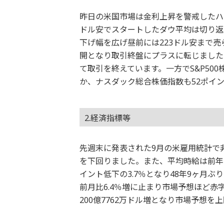
昨日の米国市場は金利上昇を警戒したハ
ドル安でスタートしたダウ平均は切り返
下げ幅を広げ昼前には223ドル安まで
開となり取引終盤にプラスに転じました。
て取引を終えています。一方でS&P500
か、ナスダック総合株価指数も52ポイン
2.経済指標等
先週末に発表された9月の米雇用統計で非
を下回りました。また、平均時給は前年同
イント低下の3.7％となり48年9ヶ月
前月比6.4％増に止まり市場予想ほど
200億7762万ドル増となり市場予想を