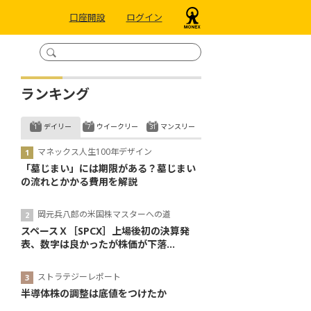
口座開設
ログイン
ランキング
デイリー
ウイークリー
マンスリー
マネックス人生100年デザイン
「墓じまい」には期限がある？墓じまい
の流れとかかる費用を解説
岡元兵八郎の米国株マスターへの道
スペースＸ［SPCX］上場後初の決算発
表、数字は良かったが株価が下落...
ストラテジーレポート
半導体株の調整は底値をつけたか