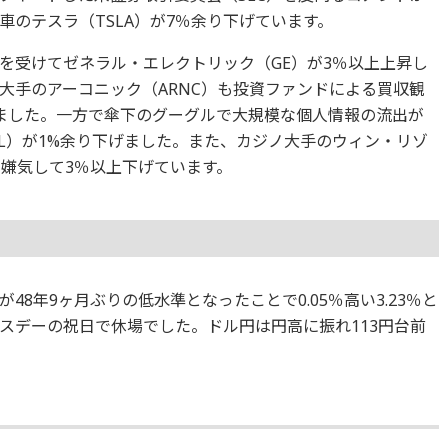
のテスラ（TSLA）が7％余り下げています。
を受けてゼネラル・エレクトリック（GE）が3％以上上昇し
大手のアーコニック（ARNC）も投資ファンドによる買収観
ました。一方で傘下のグーグルで大規模な個人情報の流出が
GL）が1%余り下げました。また、カジノ大手のウィン・リゾ
を嫌気して3％以上下げています。
8年9ヶ月ぶりの低水準となったことで0.05％高い3.23％と
スデーの祝日で休場でした。ドル円は円高に振れ113円台前