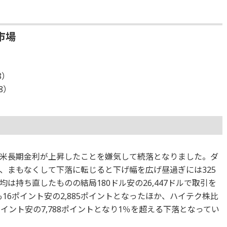
市場
8）
/8）
米長期金利が上昇したことを嫌気して続落となりました。ダ
、まもなくして下落に転じると下げ幅を広げ昼過ぎには325
は持ち直したものの結局180ドル安の26,447ドルで取引を
も16ポイント安の2,885ポイントとなったほか、ハイテク株比
イント安の7,788ポイントとなり1％を超える下落となってい