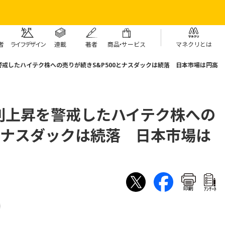
者
ライフデザイン
連載
著者
商
品・
サービス
マネクリとは
戒したハイテク株への売りが続きS&P500とナスダックは続落 日本市場は円高
利上昇を警戒したハイテク株への
0とナスダックは続落 日本市場は
印刷
ｱﾝｹｰﾄ