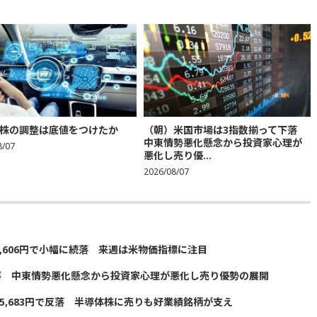
株の調整は底値をつけたか
（朝）米国市場は3指数揃って下落
中東情勢悪化懸念から投資家心理が
8/07
悪化し売り優...
2026/08/07
5,606円で小幅に続落 来週は米物価指標に注目
落 中東情勢悪化懸念から投資家心理が悪化し売り優勢の展開
5,683円で反落 半導体株に売りも好業績銘柄が支え