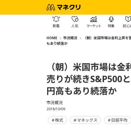
新着
人気
マーケット
特集
初心
HOME
市況概況
（朝）米国市場は金利上昇を警
もあり続落か
（朝）米国市場は金
売りが続きS&P50
円高もあり続落か
市況概況
2018/10/09
株式
マネックス
日経平均