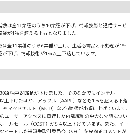
価指数は全11業種のうち10業種が下げ、情報技術と通信サービ
事業が1％を超える上昇となりました。
指数は全11業種のうち6業種が上げ、生活必需品と不動産が1％
種が下げ、情報技術が1％以上下落しています。
30銘柄中24銘柄が下げました。そのなかでもインテル
％以上下げたほか、アップル（AAPL）なども1％を超える下落
）やマクドナルド（MCD）など6銘柄が小幅に上げています。
のユーザーアクセスに関連した内部統制の重大な欠陥につい
ホールセール（COST）が5％以上下げています。また、イー
ツイートした米証券取引委員会（SEC）を皮肉るコメントが