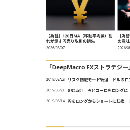
【為替】120日MA（移動平均線）割
【為替
れが示す円売り取引の損失
の意味
2026/08/07
2026/0
「DeepMacro FXストラテ
2019/08/28
リスク回避モード後退 ドルのロ
2019/08/21
GRI点灯 円とユーロをロング
2019/08/14
円をロングからショートに転換 