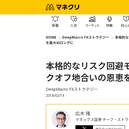
新着
人気
マーケット
特集
初心
HOME
DeepMacro FXストラテジー
本格的な
を最大のロングに
本格的なリスク回避
クオフ地合いの恩恵
DeepMacro FXストラテジー
2018/02/14
広木 隆
マネックス証券 チーフ・ストラ