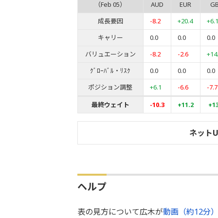
（Feb 05）
AUD
EUR
G
成長要因
-8.2
+20.4
+6.
キャリー
0.0
0.0
0.0
バリュエーション
-8.2
-2.6
+14
ｸﾞﾛｰﾊﾞﾙ・ﾘｽｸ
0.0
0.0
0.0
ポジション調整
+6.1
-6.6
-7.7
最終ウェイト
-10.3
+11.2
+13
ネット
ヘルプ
表の見方について広木が
動画（約12分