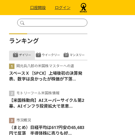
口座開設
ログイン
ランキング
デイリー
ウイークリー
マンスリー
岡元兵八郎の米国株マスターへの道
スペースＸ［SPCX］上場後初の決算発
表、数字は良かったが株価が下落...
モトリーフール米国株情報
【米国株動向】AIスーパーサイクル第2
幕、AIインフラ投資拡大で恩恵...
市況概況
（まとめ）日経平均は617円安の65,683
円で反落 半導体株に売りも好...