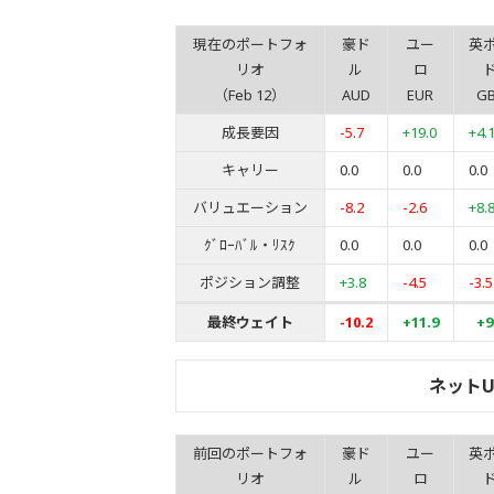
現在のポートフォ
豪ド
ユー
英
リオ
ル
ロ
（Feb 12）
AUD
EUR
G
成長要因
-5.7
+19.0
+4.
キャリー
0.0
0.0
0.0
バリュエーション
-8.2
-2.6
+8.
ｸﾞﾛｰﾊﾞﾙ・ﾘｽｸ
0.0
0.0
0.0
ポジション調整
+3.8
-4.5
-3.5
最終ウェイト
-10.2
+11.9
+9
ネット
前回のポートフォ
豪ド
ユー
英
リオ
ル
ロ