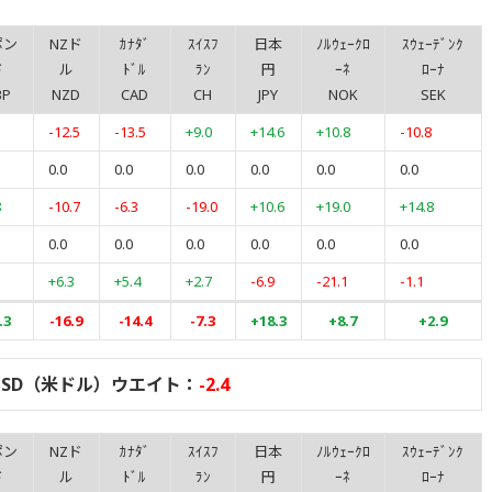
ポン
NZド
ｶﾅﾀﾞ
ｽｲｽﾌ
日本
ﾉﾙｳｪｰｸﾛ
ｽｳｪｰﾃﾞﾝｸ
ド
ル
ﾄﾞﾙ
ﾗﾝ
円
ｰﾈ
ﾛｰﾅ
BP
NZD
CAD
CH
JPY
NOK
SEK
1
-12.5
-13.5
+9.0
+14.6
+10.8
-10.8
0.0
0.0
0.0
0.0
0.0
0.0
8
-10.7
-6.3
-19.0
+10.6
+19.0
+14.8
0.0
0.0
0.0
0.0
0.0
0.0
+6.3
+5.4
+2.7
-6.9
-21.1
-1.1
.3
-16.9
-14.4
-7.3
+18.3
+8.7
+2.9
USD（米ドル）ウエイト：
-2.4
ポン
NZド
ｶﾅﾀﾞ
ｽｲｽﾌ
日本
ﾉﾙｳｪｰｸﾛ
ｽｳｪｰﾃﾞﾝｸ
ド
ル
ﾄﾞﾙ
ﾗﾝ
円
ｰﾈ
ﾛｰﾅ