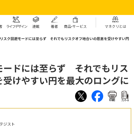
者
ライフデザイン
連載
著者
商
品・
サービス
マネクリとは
リスク回避モードには至らず それでもリスクオフ地合いの恩恵を受けやすい円
モードには至らず それでもリス
を受けやすい円を最大のロングに
印刷
ｱﾝｹｰﾄ
テジスト