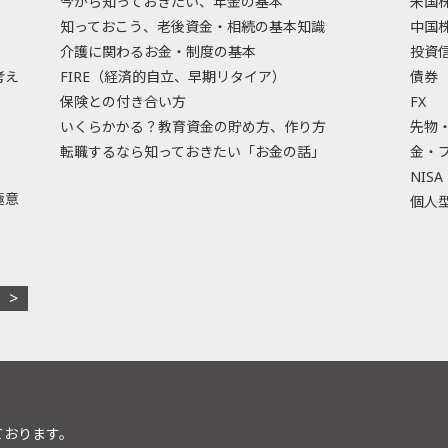
今から知っておきたい、年金の基本
米国
知っておこう、老後資金・相続の基本知識
中国
介護に関わるお金・制度の基本
投資
考え
FIRE（経済的自立、早期リタイア）
債券
保険との付き合い方
FX
いくらかかる？教育資金の貯め方、作り方
先物
転職するなら知っておきたい「お金の話」
金・
NISA
極意
個人型
ております。