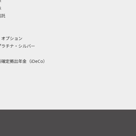
株
株
信託
・オプション
プラチナ・シルバー
確定拠出年金（iDeCo）