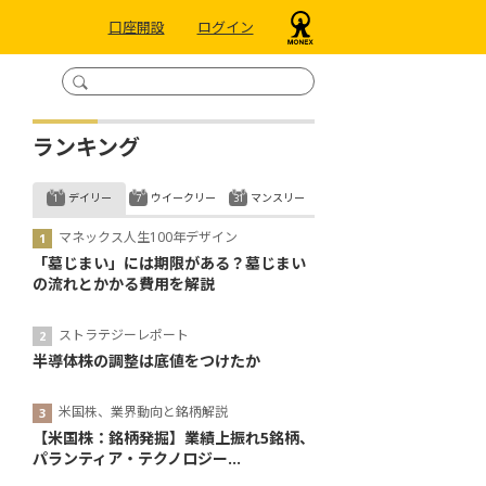
口座開設
ログイン
ランキング
デイリー
ウイークリー
マンスリー
マネックス人生100年デザイン
「墓じまい」には期限がある？墓じまい
の流れとかかる費用を解説
ストラテジーレポート
半導体株の調整は底値をつけたか
米国株、業界動向と銘柄解説
【米国株：銘柄発掘】業績上振れ5銘柄、
パランティア・テクノロジー...