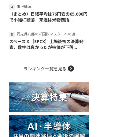
市況概況
（まとめ）日経平均は76円安の65,606円
で小幅に続落 来週は米物価指...
岡元兵八郎の米国株マスターへの道
スペースＸ［SPCX］上場後初の決算発
表、数字は良かったが株価が下落...
ランキング一覧を見る