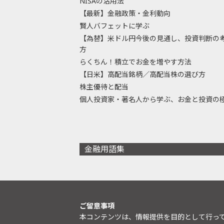
NISAの活用法
【最新】金融政策・金利動向
賢人バフェットに学ぶ
【為替】米ドル円今後の見通し、投資判断の
方
らくちん！積立でお金を増やす方法
【日米】高配当銘柄／高配当株の選び方
株主優待と配当
個人投資家・著名人から学ぶ、お金と投資の
金融用語集
ご留意事項
本コンテンツは、情報提供を目的として行っ