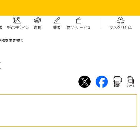
者
ライフデザイン
連載
著者
商
品・
サービス
マネクリとは
り様を生き抜く
く
印刷
ｱﾝｹｰﾄ