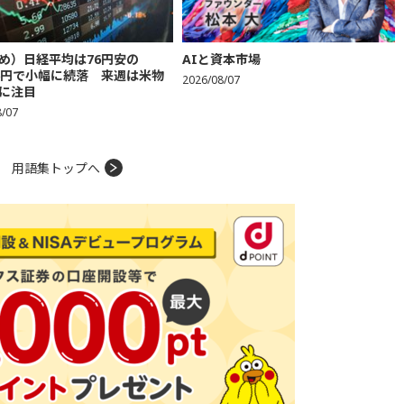
め）日経平均は76円安の
AIと資本市場
606円で小幅に続落 来週は米物
2026/08/07
に注目
8/07
用語集トップへ