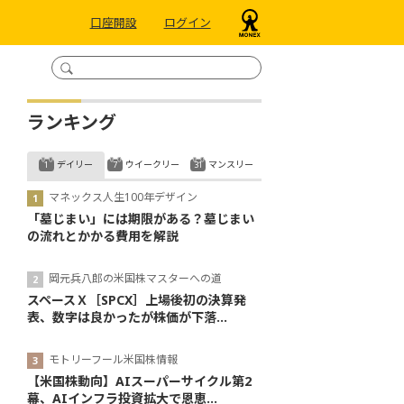
口座開設
ログイン
ランキング
デイリー
ウイークリー
マンスリー
マネックス人生100年デザイン
「墓じまい」には期限がある？墓じまい
の流れとかかる費用を解説
岡元兵八郎の米国株マスターへの道
スペースＸ［SPCX］上場後初の決算発
表、数字は良かったが株価が下落...
モトリーフール米国株情報
【米国株動向】AIスーパーサイクル第2
幕、AIインフラ投資拡大で恩恵...