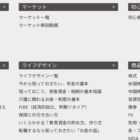
マーケット
初
マーケット一覧
初心
マーケット解説動画
ライフデザイン
商
ライフデザイン一覧
株式
今から知っておきたい、年金の基本
米国
知っておこう、老後資金・相続の基本知識
中国
介護に関わるお金・制度の基本
投資
考え
FIRE（経済的自立、早期リタイア）
債券
保険との付き合い方
FX
いくらかかる？教育資金の貯め方、作り方
先物
転職するなら知っておきたい「お金の話」
金・
NISA