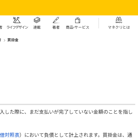
者
ライフデザイン
連載
著者
商
品・
サービス
マネクリとは
行
買掛金
入した際に、まだ支払いが完了していない金額のことを指し
借対照表
）において負債として計上されます。買掛金は、通