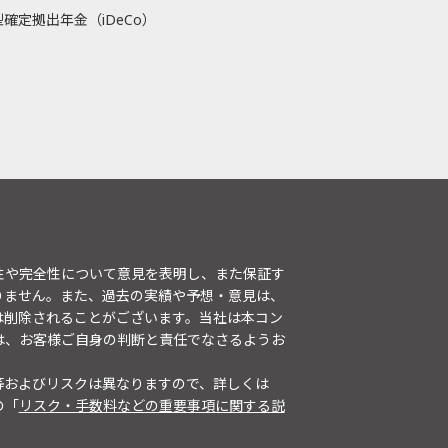
確定拠出年金（iDeCo）
性や完全性について意見を表明し、また保証す
りません。また、過去の実績や予想・意見は、
は削除されることがございます。当社は本コン
は、お客様ご自身の判断と責任でなさるようお
等およびリスクは異なりますので、詳しくは
の「
リスク・手数料などの重要事項に関する説