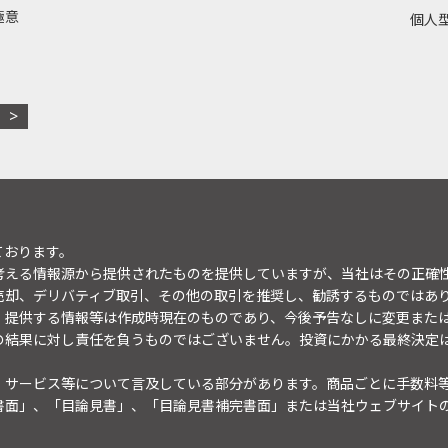
極意
個人型
ております。
考える情報源から提供されたものを提供していますが、当社はその正確
売却、デリバティブ取引、その他の取引を推奨し、勧誘するものではあ
。提供する情報等は作成時現在のものであり、今後予告なしに変更また
の結果に対し責任を負うものではございません。投資にかかる最終決定
・サービス等について言及している部分があります。商品ごとに手数料
書面」、「目論見書」、「目論見書補完書面」または当社ウェブサイト