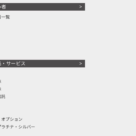
心者
者一覧
品・サービス
株
株
信託
・オプション
プラチナ・シルバー