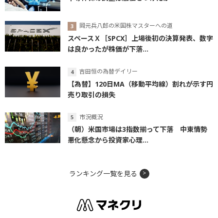
半導体株の調整は底値をつけたか
岡元兵八郎の米国株マスターへの道
スペースＸ［SPCX］上場後初の決算発表、数字
は良かったが株価が下落...
吉田恒の為替デイリー
【為替】120日MA（移動平均線）割れが示す円
売り取引の損失
市況概況
（朝）米国市場は3指数揃って下落 中東情勢
悪化懸念から投資家心理...
ランキング一覧を見る