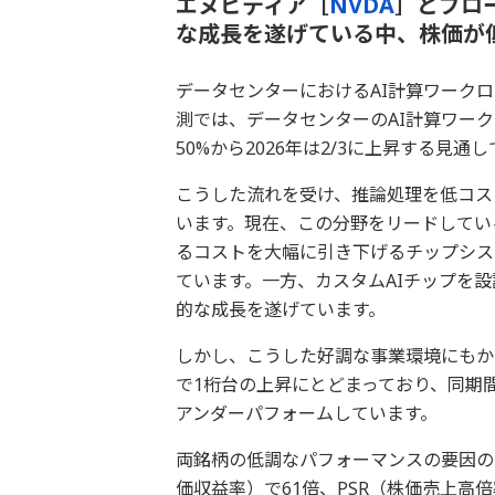
エヌビディア［
NVDA
］とブロ
な成長を遂げている中、株価が
データセンターにおけるAI計算ワーク
測では、データセンターのAI計算ワーク
50%から2026年は2/3に上昇する見通
こうした流れを受け、推論処理を低コス
います。現在、この分野をリードしてい
るコストを大幅に引き下げるチップシス
ています。一方、カスタムAIチップを
的な成長を遂げています。
しかし、こうした好調な事業環境にもかか
で1桁台の上昇にとどまっており、同期
アンダーパフォームしています。
両銘柄の低調なパフォーマンスの要因の
価収益率）で61倍、PSR（株価売上高