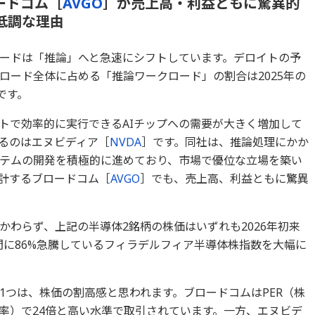
ードコム［
AVGO
］が売上高・利益ともに驚異的
低調な理由
ロードは「推論」へと急速にシフトしています。デロイトの予
ロード全体に占める「推論ワークロード」の割合は2025年の
しです。
トで効率的に実行できるAIチップへの需要が大きく増加して
るのはエヌビディア［
NVDA
］です。同社は、推論処理にかか
テムの開発を積極的に進めており、市場で優位な立場を築い
設計するブロードコム［
AVGO
］でも、売上高、利益ともに驚異
わらず、上記の半導体2銘柄の株価はいずれも2026年初来
間に86%急騰しているフィラデルフィア半導体株指数を大幅に
1つは、株価の割高感と思われます。ブロードコムはPER（株
倍率）で24倍と高い水準で取引されています。一方、エヌビデ