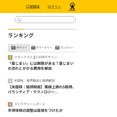
口座開設
ログイン
ランキング
デイリー
ウイークリー
マンスリー
マネックス人生100年デザイン
「墓じまい」には期限がある？墓じまい
の流れとかかる費用を解説
米国株、業界動向と銘柄解説
【米国株：銘柄発掘】業績上振れ5銘柄、
パランティア・テクノロジー...
ストラテジーレポート
半導体株の調整は底値をつけたか