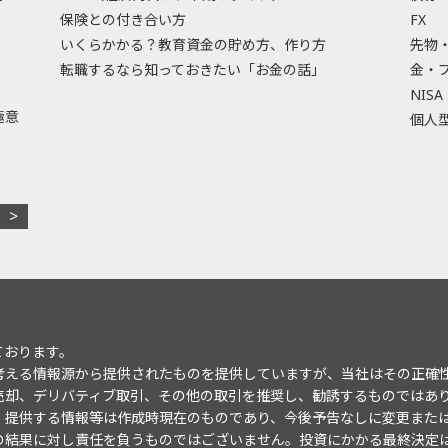
保険との付き合い方
FX
いくらかかる？教育資金の貯め方、作り方
先物
転職するなら知っておきたい「お金の話」
金・
NISA
極意
個人型
ております。
考える情報源から提供されたものを提供していますが、当社はその正確
売却、デリバティブ取引、その他の取引を推奨し、勧誘するものではあ
。提供する情報等は作成時現在のものであり、今後予告なしに変更また
の結果に対し責任を負うものではございません。投資にかかる最終決定