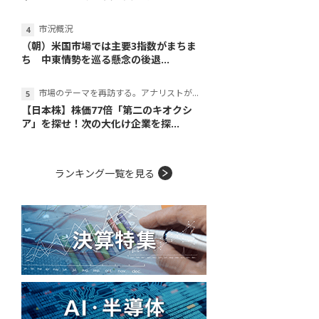
市況概況
（朝）米国市場では主要3指数がまちま
ち 中東情勢を巡る懸念の後退...
市場のテーマを再訪する。アナリストが読み解くテーマの本質
【日本株】株価77倍「第二のキオクシ
ア」を探せ！次の大化け企業を探...
ランキング一覧を見る