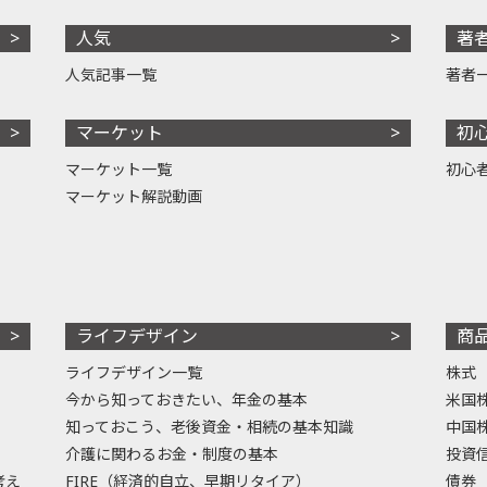
人気
著
人気記事一覧
著者
マーケット
初
マーケット一覧
初心
マーケット解説動画
ライフデザイン
商
ライフデザイン一覧
株式
今から知っておきたい、年金の基本
米国
知っておこう、老後資金・相続の基本知識
中国
介護に関わるお金・制度の基本
投資
考え
FIRE（経済的自立、早期リタイア）
債券