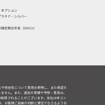
・オプション
プラチナ・シルバー
確定拠出年金（iDeCo）
性や完全性について意見を表明し、また保証す
りません。また、過去の実績や予想・意見は、
は削除されることがございます。当社は本コン
は、お客様ご自身の判断と責任でなさるようお