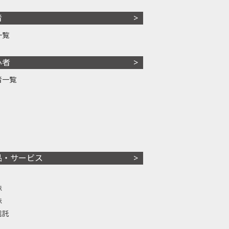
者
一覧
心者
者一覧
品・サービス
株
株
信託