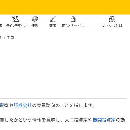
者
ライフデザイン
連載
著者
商
品・
サービス
マネクリとは
行
手口
資
家や
証券会社
の売買動向のことを指します。
買したかという情報を意味し、大口投資家や
機関投資家
の動