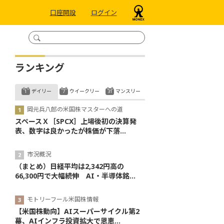
口座開設
ログイン
ランキング
デイリー
ウイークリー
マンスリー
岡元兵八郎の米国株マスターへの道
スペースＸ［SPCX］上場後初の決算発
表、数字は良かったが株価が下落...
市況概況
（まとめ）日経平均は2,342円高の
66,300円で大幅続伸 AI・半導体銘...
モトリーフール米国株情報
【米国株動向】AIスーパーサイクル第2
幕、AIインフラ投資拡大で恩恵...