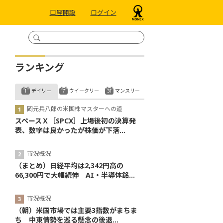
口座開設
ログイン
ランキング
デイリー
ウイークリー
マンスリー
岡元兵八郎の米国株マスターへの道
スペースＸ［SPCX］上場後初の決算発
表、数字は良かったが株価が下落...
市況概況
（まとめ）日経平均は2,342円高の
66,300円で大幅続伸 AI・半導体銘...
市況概況
（朝）米国市場では主要3指数がまちま
ち 中東情勢を巡る懸念の後退...