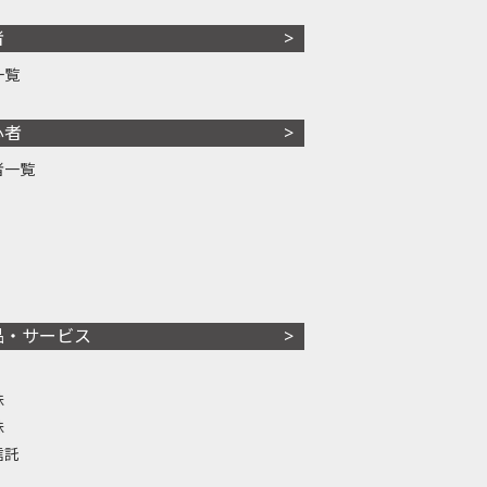
者
一覧
心者
者一覧
品・サービス
株
株
信託