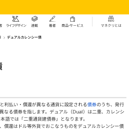
者
ライフデザイン
連載
著者
商
品・
サービス
マネクリとは
行
デュアルカレンシー債
債
と利払い・償還が異なる通貨に設定される
債券
のうち、発行
異なる債券を指します。デュアル（Dual）は二重、カレンシ
、日本語では「二重通貨建債券」となります。
、償還はドル等外貨でおこなうものをデュアルカレンシー債