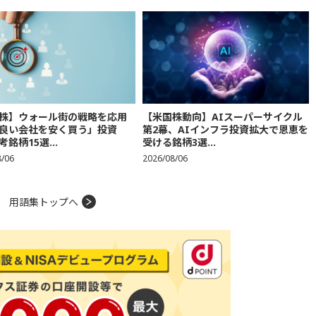
株】ウォール街の戦略を応用
【米国株動向】AIスーパーサイクル
良い会社を安く買う」投資
第2幕、AIインフラ投資拡大で恩恵を
銘柄15選...
受ける銘柄3選...
8/06
2026/08/06
用語集トップへ