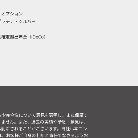
・オプション
プラチナ・シルバー
確定拠出年金（iDeCo）
性や完全性について意見を表明し、また保証す
りません。また、過去の実績や予想・意見は、
は削除されることがございます。当社は本コン
は、お客様ご自身の判断と責任でなさるようお