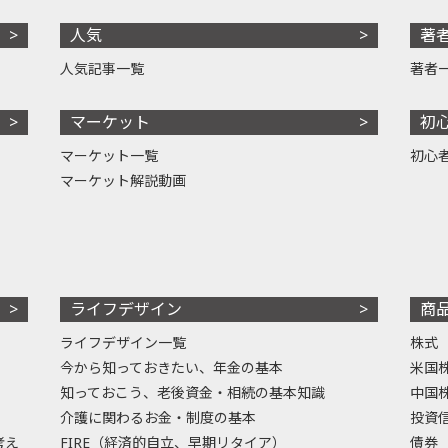
人気
著
人気記事一覧
著者
マーケット
初
マーケット一覧
初心
マーケット解説動画
ライフデザイン
商
ライフデザイン一覧
株式
今から知っておきたい、年金の基本
米国
知っておこう、老後資金・相続の基本知識
中国
介護に関わるお金・制度の基本
投資
考え
FIRE（経済的自立、早期リタイア）
債券