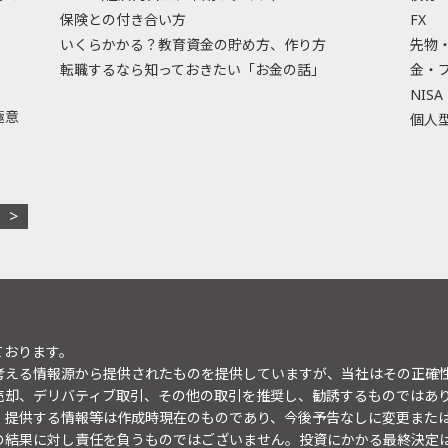
保険との付き合い方
FX
いくらかかる？教育資金の貯め方、作り方
先物
転職するなら知っておきたい「お金の話」
金・
NISA
極意
個人型
ております。
考える情報源から提供されたものを提供していますが、当社はその正確
売却、デリバティブ取引、その他の取引を推奨し、勧誘するものではあ
。提供する情報等は作成時現在のものであり、今後予告なしに変更また
の結果に対し責任を負うものではございません。投資にかかる最終決定