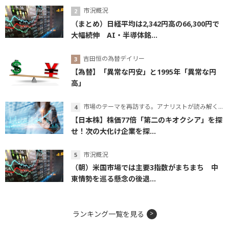
市況概況
（まとめ）日経平均は2,342円高の66,300円で
大幅続伸 AI・半導体銘...
吉田恒の為替デイリー
【為替】「異常な円安」と1995年「異常な円
高」
市場のテーマを再訪する。アナリストが読み解くテーマの本質
【日本株】株価77倍「第二のキオクシア」を探
せ！次の大化け企業を探...
市況概況
（朝）米国市場では主要3指数がまちまち 中
東情勢を巡る懸念の後退...
ランキング一覧を見る