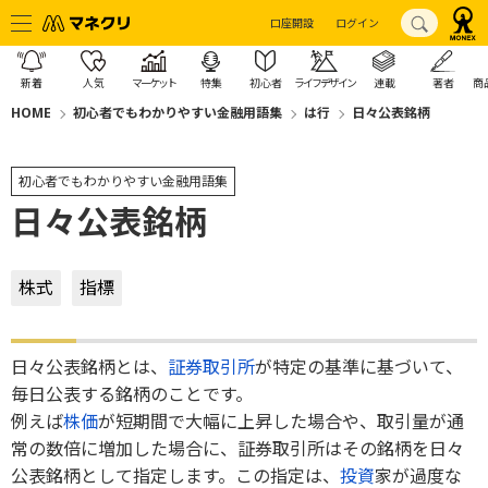
口座開設
ログイン
新着
人気
マーケット
特集
初心者
ライフデザイン
連載
著者
商
HOME
初心者でもわかりやすい金融用語集
は行
日々公表銘柄
初心者でもわかりやすい金融用語集
日々公表銘柄
株式
指標
日々公表銘柄とは、
証券取引所
が特定の基準に基づいて、
毎日公表する銘柄のことです。
例えば
株価
が短期間で大幅に上昇した場合や、取引量が通
常の数倍に増加した場合に、証券取引所はその銘柄を日々
公表銘柄として指定します。この指定は、
投資
家が過度な