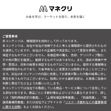
お金を学び、マーケットを知り、未来を描く
ご留意事項
本コンテンツは、情報提供を目的として行っております。
本コンテンツは、当社や当社が信頼できると考える情報源から提供されたもの
を提供していますが、当社はその正確性や完全性について意見を表明し、また
保証するものではございません。有価証券の購入、売却、デリバティブ取引、
その他の取引を推奨し、勧誘するものではありません。また、過去の実績や予
想・意見は、将来の結果を保証するものではございません。提供する情報等は
作成時現在のものであり、今後予告なしに変更または削除されることがござい
ます。当社は本コンテンツの内容に依拠してお客様が取った行動の結果に対し
責任を負うものではございません。投資にかかる最終決定は、お客様ご自身の
判断と責任でなさるようお願いいたします。
本コンテンツでは当社でお取扱している商品・サービス等について言及してい
る部分があります。商品ごとに手数料等およびリスクは異なりますので、詳し
くは「契約締結前交付書面」、「上場有価証券等書面」、「目論見書」、「目
論見書補完書面」または当社ウェブサイトの「
リスク・手数料などの重要事項
に関する説明
」をよくお読みください。