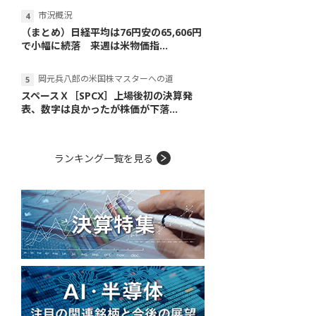
市況概況
（まとめ）日経平均は76円安の65,606円
で小幅に続落 来週は米物価指...
岡元兵八郎の米国株マスターへの道
スペースＸ［SPCX］上場後初の決算発
表、数字は良かったが株価が下落...
ランキング一覧を見る