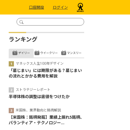
口座開設
ログイン
ランキング
デイリー
ウイークリー
マンスリー
マネックス人生100年デザイン
「墓じまい」には期限がある？墓じまい
の流れとかかる費用を解説
ストラテジーレポート
半導体株の調整は底値をつけたか
米国株、業界動向と銘柄解説
【米国株：銘柄発掘】業績上振れ5銘柄、
パランティア・テクノロジー...