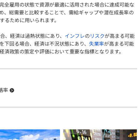
完全雇用の状態で資源が最適に活用された場合に達成可能な
め、総需要と比較することで、需給ギャップや潜在成長率の
するために用いられます。
場合、経済は過熱状態にあり、
インフレ
の
リスク
が高まる可能
Pを下回る場合、経済は不況状態にあり、
失業率
が高まる可能
は経済政策の策定や評価において重要な指標となります。
落率