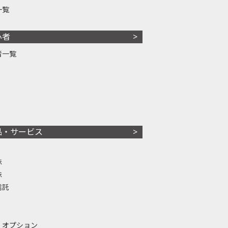
一覧
心者
者一覧
品・サービス
株
株
信託
・オプション