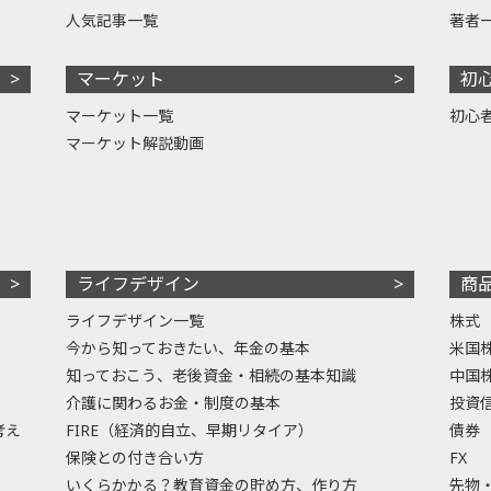
人気記事一覧
著者
マーケット
初
マーケット一覧
初心
マーケット解説動画
ライフデザイン
商
ライフデザイン一覧
株式
今から知っておきたい、年金の基本
米国
知っておこう、老後資金・相続の基本知識
中国
介護に関わるお金・制度の基本
投資
考え
FIRE（経済的自立、早期リタイア）
債券
保険との付き合い方
FX
いくらかかる？教育資金の貯め方、作り方
先物