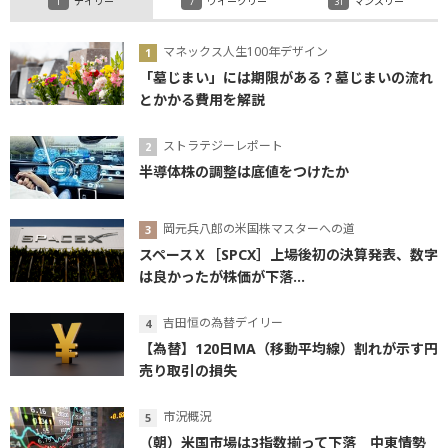
デイリー
ウイークリー
マンスリー
マネックス人生100年デザイン
「墓じまい」には期限がある？墓じまいの流れ
とかかる費用を解説
ストラテジーレポート
半導体株の調整は底値をつけたか
岡元兵八郎の米国株マスターへの道
スペースＸ［SPCX］上場後初の決算発表、数字
は良かったが株価が下落...
吉田恒の為替デイリー
【為替】120日MA（移動平均線）割れが示す円
売り取引の損失
市況概況
（朝）米国市場は3指数揃って下落 中東情勢