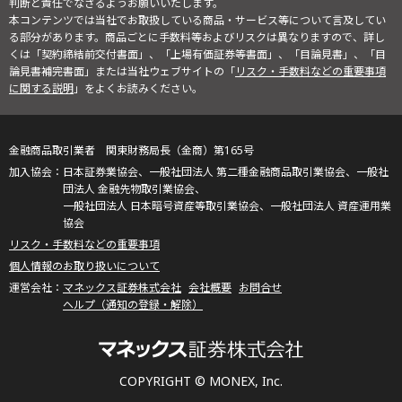
判断と責任でなさるようお願いいたします。
本コンテンツでは当社でお取扱している商品・サービス等について言及してい
る部分があります。商品ごとに手数料等およびリスクは異なりますので、詳し
くは「契約締結前交付書面」、「上場有価証券等書面」、「目論見書」、「目
論見書補完書面」または当社ウェブサイトの「
リスク・手数料などの重要事項
に関する説明
」をよくお読みください。
金融商品取引業者 関東財務局長（金商）第165号
日本証券業協会、一般社団法人 第二種金融商品取引業協会、一般社
団法人 金融先物取引業協会、
一般社団法人 日本暗号資産等取引業協会、一般社団法人 資産運用業
協会
リスク・手数料などの重要事項
個人情報のお取り扱いについて
マネックス証券株式会社
会社概要
お問合せ
ヘルプ（通知の登録・解除）
COPYRIGHT © MONEX, Inc.