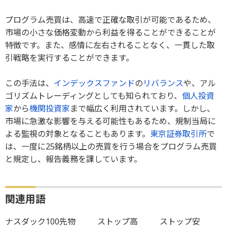
プログラム売買は、高速で正確な取引が可能であるため、
市場の小さな価格変動から利益を得ることができることが
特徴です。また、感情に左右されることなく、一貫した取
引戦略を実行することができます。
この手法は、
インデックス
ファンド
の
リバランス
や、アル
ゴリズムトレーディングとしても知られており、
個人投資
家
から
機関投資家
まで幅広く利用されています。しかし、
市場に急激な影響を与える可能性もあるため、規制当局に
よる監視の対象となることもあります。
東京証券取引所
で
は、一度に25銘柄以上の売買を行う場合をプログラム売買
と規定し、報告義務を課しています。
関連用語
ナスダック100先物
ストップ高
ストップ安